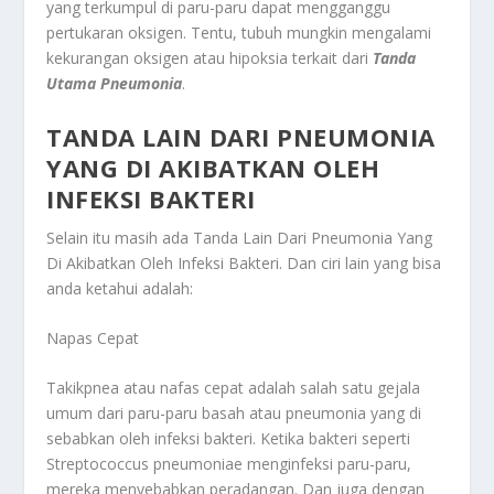
yang terkumpul di paru-paru dapat mengganggu
pertukaran oksigen. Tentu, tubuh mungkin mengalami
kekurangan oksigen atau hipoksia terkait dari
Tanda
Utama Pneumonia
.
TANDA LAIN DARI PNEUMONIA
YANG DI AKIBATKAN OLEH
INFEKSI BAKTERI
Selain itu masih ada
Tanda Lain Dari Pneumonia Yang
Di Akibatkan Oleh Infeksi Bakteri
. Dan ciri lain yang bisa
anda ketahui adalah:
Napas Cepat
Takikpnea atau nafas cepat adalah salah satu gejala
umum dari paru-paru basah atau pneumonia yang di
sebabkan oleh infeksi bakteri. Ketika bakteri seperti
Streptococcus pneumoniae menginfeksi paru-paru,
mereka menyebabkan peradangan. Dan juga dengan