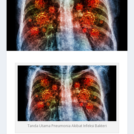
Tanda Utama Pneumonia Akibat Infeksi Bakteri