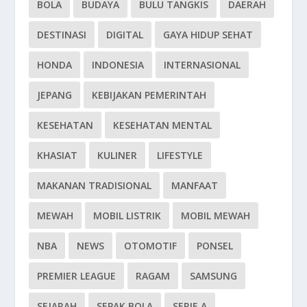
BOLA
BUDAYA
BULU TANGKIS
DAERAH
DESTINASI
DIGITAL
GAYA HIDUP SEHAT
HONDA
INDONESIA
INTERNASIONAL
JEPANG
KEBIJAKAN PEMERINTAH
KESEHATAN
KESEHATAN MENTAL
KHASIAT
KULINER
LIFESTYLE
MAKANAN TRADISIONAL
MANFAAT
MEWAH
MOBIL LISTRIK
MOBIL MEWAH
NBA
NEWS
OTOMOTIF
PONSEL
PREMIER LEAGUE
RAGAM
SAMSUNG
SEJARAH
SEPAK BOLA
SERIE A