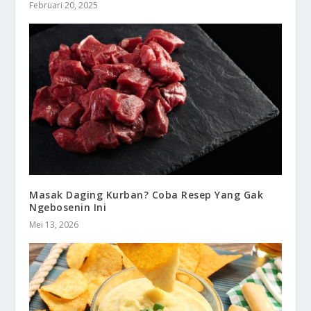
Februari 20, 2025
Masak Daging Kurban? Coba Resep Yang Gak
Ngebosenin Ini
Mei 13, 2026