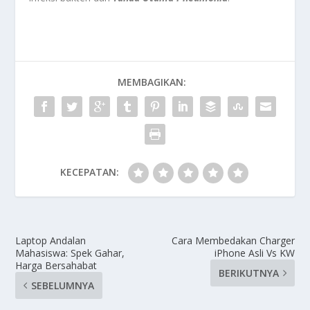
MEMBAGIKAN:
KECEPATAN:
Laptop Andalan
Cara Membedakan Charger
Mahasiswa: Spek Gahar,
iPhone Asli Vs KW
Harga Bersahabat
BERIKUTNYA
SEBELUMNYA