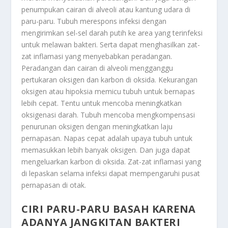
penumpukan cairan di alveoli atau kantung udara di
paru-paru. Tubuh merespons infeksi dengan
mengirimkan sel-sel darah putih ke area yang terinfeksi
untuk melawan bakteri. Serta dapat menghasilkan zat-
zat inflamasi yang menyebabkan peradangan.
Peradangan dan cairan di alveoli mengganggu
pertukaran oksigen dan karbon di oksida. Kekurangan
oksigen atau hipoksia memicu tubuh untuk bernapas
lebih cepat. Tentu untuk mencoba meningkatkan
oksigenasi darah. Tubuh mencoba mengkompensasi
penurunan oksigen dengan meningkatkan laju
pernapasan. Napas cepat adalah upaya tubuh untuk
memasukkan lebih banyak oksigen. Dan juga dapat
mengeluarkan karbon di oksida. Zat-zat inflamasi yang
di lepaskan selama infeksi dapat mempengaruhi pusat
pernapasan di otak.
CIRI PARU-PARU BASAH KARENA
ADANYA JANGKITAN BAKTERI