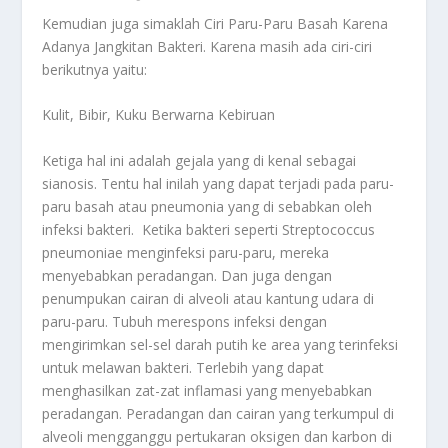
Kemudian juga simaklah
Ciri Paru-Paru Basah Karena
Adanya Jangkitan Bakteri
. Karena masih ada ciri-ciri
berikutnya yaitu:
Kulit, Bibir, Kuku Berwarna Kebiruan
Ketiga hal ini adalah gejala yang di kenal sebagai
sianosis. Tentu hal inilah yang dapat terjadi pada paru-
paru basah atau pneumonia yang di sebabkan oleh
infeksi bakteri. Ketika bakteri seperti Streptococcus
pneumoniae menginfeksi paru-paru, mereka
menyebabkan peradangan. Dan juga dengan
penumpukan cairan di alveoli atau kantung udara di
paru-paru. Tubuh merespons infeksi dengan
mengirimkan sel-sel darah putih ke area yang terinfeksi
untuk melawan bakteri. Terlebih yang dapat
menghasilkan zat-zat inflamasi yang menyebabkan
peradangan. Peradangan dan cairan yang terkumpul di
alveoli mengganggu pertukaran oksigen dan karbon di