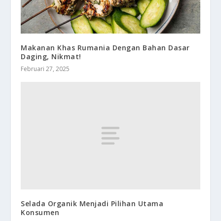
Makanan Khas Rumania Dengan Bahan Dasar
Daging, Nikmat!
Februari 27, 2025
Selada Organik Menjadi Pilihan Utama
Konsumen