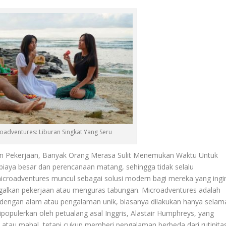
adventures: Liburan Singkat Yang Seru
an Pekerjaan, Banyak Orang Merasa Sulit Menemukan Waktu Untuk
biaya besar dan perencanaan matang, sehingga tidak selalu
roadventures muncul sebagai solusi modern bagi mereka yang ingi
alkan pekerjaan atau menguras tabungan. Microadventures adalah
i dengan alam atau pengalaman unik, biasanya dilakukan hanya selam
dipopulerkan oleh petualang asal Inggris, Alastair Humphreys, yang
atau mahal, tetapi cukup memberi pengalaman berbeda dari rutinita