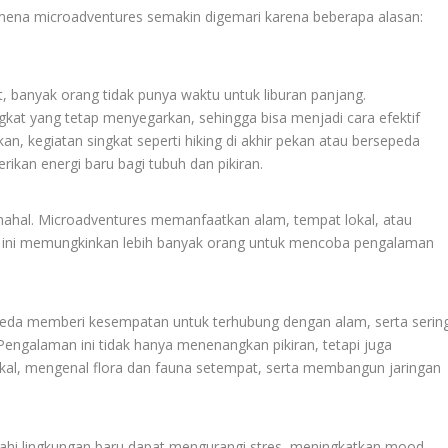
mena microadventures semakin digemari karena beberapa alasan:
 banyak orang tidak punya waktu untuk liburan panjang.
at yang tetap menyegarkan, sehingga bisa menjadi cara efektif
hkan, kegiatan singkat seperti hiking di akhir pekan atau bersepeda
kan energi baru bagi tubuh dan pikiran.
 mahal. Microadventures memanfaatkan alam, tempat lokal, atau
al ini memungkinkan lebih banyak orang untuk mencoba pengalaman
epeda memberi kesempatan untuk terhubung dengan alam, serta serin
 Pengalaman ini tidak hanya menenangkan pikiran, tetapi juga
al, mengenal flora dan fauna setempat, serta membangun jaringan
ajahi lingkungan baru dapat mengurangi stres, meningkatkan mood,