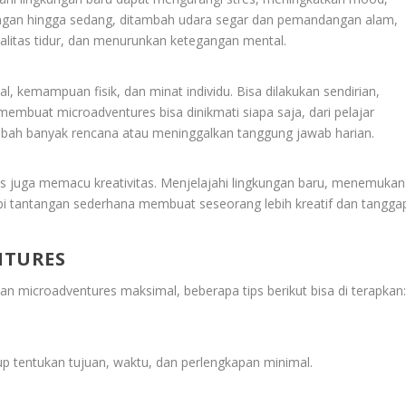
k ringan hingga sedang, ditambah udara segar dan pemandangan alam,
litas tidur, dan menurunkan ketegangan mental.
, kemampuan fisik, dan minat individu. Bisa dilakukan sendirian,
 membuat microadventures bisa dinikmati siapa saja, dari pelajar
ubah banyak rencana atau meninggalkan tanggung jawab harian.
res juga memacu kreativitas. Menjelajahi lingkungan baru, menemukan
pi tantangan sederhana membuat seseorang lebih kreatif dan tangga
NTURES
an microadventures maksimal, beberapa tips berikut bisa di terapkan
up tentukan tujuan, waktu, dan perlengkapan minimal.