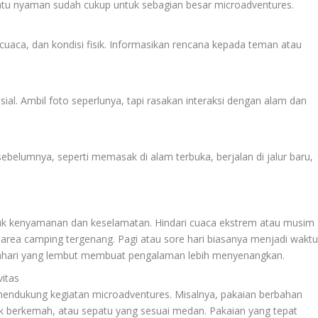
epatu nyaman sudah cukup untuk sebagian besar microadventures.
uaca, dan kondisi fisik. Informasikan rencana kepada teman atau
l. Ambil foto seperlunya, tapi rasakan interaksi dengan alam dan
ebelumnya, seperti memasak di alam terbuka, berjalan di jalur baru,
tuk kenyamanan dan keselamatan. Hindari cuaca ekstrem atau musim
u area camping tergenang. Pagi atau sore hari biasanya menjadi wakt
atahari yang lembut membuat pengalaman lebih menyenangkan.
itas
endukung kegiatan microadventures. Misalnya, pakaian berbahan
tuk berkemah, atau sepatu yang sesuai medan. Pakaian yang tepat