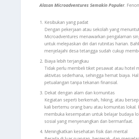
Alasan Microadventures Semakin Populer
. Feno
Kesibukan yang padat
Dengan pekerjaan atau sekolah yang menuntut,
Microadventures menawarkan pengalaman singk
untuk melepaskan diri dari rutinitas harian. Ba
menjelajahi desa tetangga sudah cukup memberi
Biaya lebih terjangkau
Tidak perlu membeli tiket pesawat atau hotel
aktivitas sederhana, sehingga hemat biaya. H
petualangan tanpa tekanan finansial.
Dekat dengan alam dan komunitas
Kegiatan seperti berkemah, hiking, atau bers
kali bertemu orang baru atau komunitas lokal.
membuka kesempatan untuk belajar budaya lok
sosial yang menyenangkan dan bermanfaat.
Meningkatkan kesehatan fisik dan mental
Berada di luar ruangan, bergerak, dan menjel