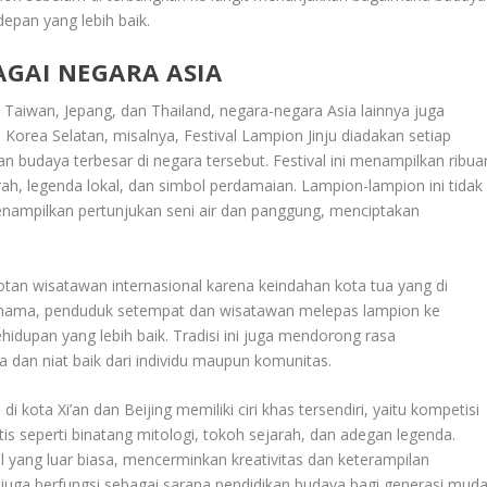
epan yang lebih baik.
AGAI NEGARA ASIA
in Taiwan, Jepang, dan Thailand, negara-negara Asia lainnya juga
i Korea Selatan, misalnya, Festival Lampion Jinju diadakan setiap
an budaya terbesar di negara tersebut. Festival ini menampilkan ribua
, legenda lokal, dan simbol perdamaian. Lampion-lampion ini tidak
nampilkan pertunjukan seni air dan panggung, menciptakan
otan wisatawan internasional karena keindahan kota tua yang di
purnama, penduduk setempat dan wisatawan melepas lampion ke
dupan yang lebih baik. Tradisi ini juga mendorong rasa
 dan niat baik dari individu maupun komunitas.
i kota Xi’an dan Beijing memiliki ciri khas tersendiri, yaitu kompetisi
s seperti binatang mitologi, tokoh sejarah, dan adegan legenda.
l yang luar biasa, mencerminkan kreativitas dan keterampilan
ini juga berfungsi sebagai sarana pendidikan budaya bagi generasi muda