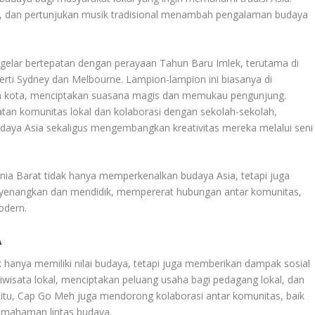
, dan pertunjukan musik tradisional menambah pengalaman budaya
i gelar bertepatan dengan perayaan Tahun Baru Imlek, terutama di
rti Sydney dan Melbourne. Lampion-lampion ini biasanya di
man kota, menciptakan suasana magis dan memukau pengunjung.
atan komunitas lokal dan kolaborasi dengan sekolah-sekolah,
udaya Asia sekaligus mengembangkan kreativitas mereka melalui seni
ia Barat tidak hanya memperkenalkan budaya Asia, tetapi juga
enangkan dan mendidik, mempererat hubungan antar komunitas,
odern.
A
 hanya memiliki nilai budaya, tetapi juga memberikan dampak sosial
wisata lokal, menciptakan peluang usaha bagi pedagang lokal, dan
 itu, Cap Go Meh juga mendorong kolaborasi antar komunitas, baik
emahaman lintas budaya.