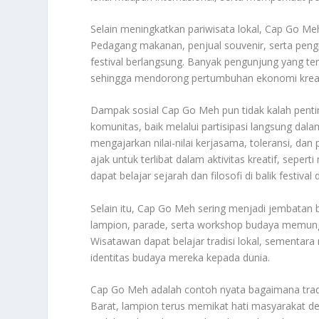
Selain meningkatkan pariwisata lokal, Cap Go Me
Pedagang makanan, penjual souvenir, serta pen
festival berlangsung. Banyak pengunjung yang te
sehingga mendorong pertumbuhan ekonomi kreatif
Dampak sosial Cap Go Meh pun tidak kalah pentin
komunitas, baik melalui partisipasi langsung d
mengajarkan nilai-nilai kerjasama, toleransi, da
ajak untuk terlibat dalam aktivitas kreatif, sep
dapat belajar sejarah dan filosofi di balik festiv
Selain itu, Cap Go Meh sering menjadi jembatan 
lampion, parade, serta workshop budaya memun
Wisatawan dapat belajar tradisi lokal, sement
identitas budaya mereka kepada dunia.
Cap Go Meh adalah contoh nyata bagaimana tradis
Barat, lampion terus memikat hati masyarakat den