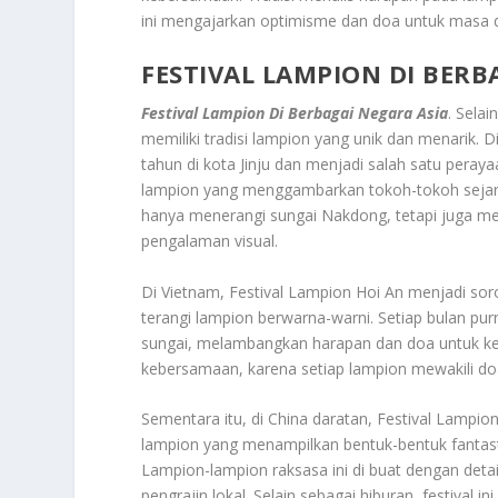
ini mengajarkan optimisme dan doa untuk masa d
FESTIVAL LAMPION DI BERB
Festival Lampion Di Berbagai Negara Asia
. Sela
memiliki tradisi lampion yang unik dan menarik. D
tahun di kota Jinju dan menjadi salah satu peraya
lampion yang menggambarkan tokoh-tokoh sejarah
hanya menerangi sungai Nakdong, tetapi juga me
pengalaman visual.
Di Vietnam, Festival Lampion Hoi An menjadi sor
terangi lampion berwarna-warni. Setiap bulan 
sungai, melambangkan harapan dan doa untuk kehi
kebersamaan, karena setiap lampion mewakili doa
Sementara itu, di China daratan, Festival Lampion d
lampion yang menampilkan bentuk-bentuk fantasti
Lampion-lampion raksasa ini di buat dengan detai
pengrajin lokal. Selain sebagai hiburan, festival 