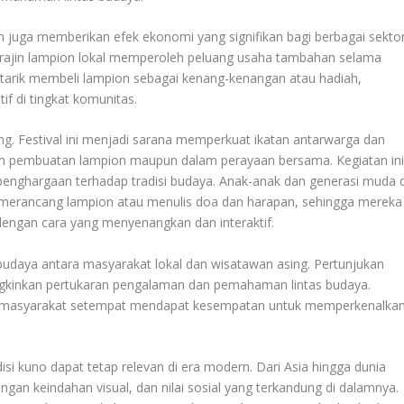
h juga memberikan efek ekonomi yang signifikan bagi berbagai sektor
grajin lampion lokal memperoleh peluang usaha tambahan selama
rtarik membeli lampion sebagai kenang-kenangan atau hadiah,
 di tingkat komunitas.
g. Festival ini menjadi sarana memperkuat ikatan antarwarga dan
alam pembuatan lampion maupun dalam perayaan bersama. Kegiatan in
n penghargaan terhadap tradisi budaya. Anak-anak dan generasi muda d
erti merancang lampion atau menulis doa dan harapan, sehingga mereka
al dengan cara yang menyenangkan dan interaktif.
budaya antara masyarakat lokal dan wisatawan asing. Pertunjukan
gkinkan pertukaran pengalaman dan pemahaman lintas budaya.
ara masyarakat setempat mendapat kesempatan untuk memperkenalka
i kuno dapat tetap relevan di era modern. Dari Asia hingga dunia
gan keindahan visual, dan nilai sosial yang terkandung di dalamnya.