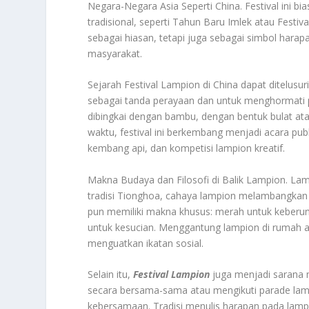
Negara-Negara Asia Seperti China. Festival ini
tradisional, seperti Tahun Baru Imlek atau Fest
sebagai hiasan, tetapi juga sebagai simbol hara
masyarakat.
Sejarah Festival Lampion di China dapat ditelusu
sebagai tanda perayaan dan untuk menghormati pa
dibingkai dengan bambu, dengan bentuk bulat a
waktu, festival ini berkembang menjadi acara pub
kembang api, dan kompetisi lampion kreatif.
Makna Budaya dan Filosofi di Balik Lampion. Lamp
tradisi Tionghoa, cahaya lampion melambangkan 
pun memiliki makna khusus: merah untuk keberun
untuk kesucian. Menggantung lampion di rumah a
menguatkan ikatan sosial.
Selain itu,
Festival Lampion
juga menjadi sarana
secara bersama-sama atau mengikuti parade lamp
kebersamaan. Tradisi menulis harapan pada lam