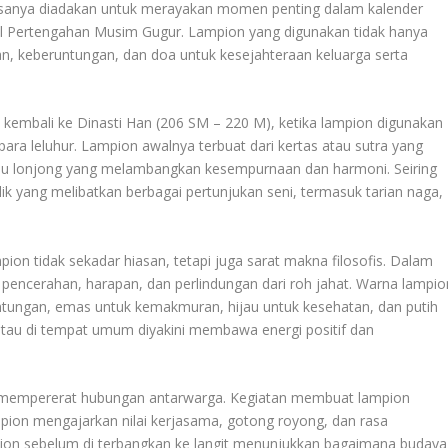
 biasanya diadakan untuk merayakan momen penting dalam kalender
ival Pertengahan Musim Gugur. Lampion yang digunakan tidak hanya
pan, keberuntungan, dan doa untuk kesejahteraan keluarga serta
ri kembali ke Dinasti Han (206 SM – 220 M), ketika lampion digunakan
ra leluhur. Lampion awalnya terbuat dari kertas atau sutra yang
tau lonjong yang melambangkan kesempurnaan dan harmoni. Seiring
lik yang melibatkan berbagai pertunjukan seni, termasuk tarian naga,
ion tidak sekadar hiasan, tetapi juga sarat makna filosofis. Dalam
pencerahan, harapan, dan perlindungan dari roh jahat. Warna lampio
tungan, emas untuk kemakmuran, hijau untuk kesehatan, dan putih
tau di tempat umum diyakini membawa energi positif dan
 mempererat hubungan antarwarga. Kegiatan membuat lampion
ion mengajarkan nilai kerjasama, gotong royong, dan rasa
pion sebelum di terbangkan ke langit menunjukkan bagaimana budaya