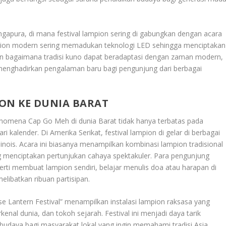
ingapura, di mana festival lampion sering di gabungkan dengan acara
mpion modern sering memadukan teknologi LED sehingga menciptakan
kan bagaimana tradisi kuno dapat beradaptasi dengan zaman modern,
 menghadirkan pengalaman baru bagi pengunjung dari berbagai
ON KE DUNIA BARAT
enomena Cap Go Meh di dunia Barat tidak hanya terbatas pada
ri kalender. Di Amerika Serikat, festival lampion di gelar di berbagai
llinois. Acara ini biasanya menampilkan kombinasi lampion tradisional
 menciptakan pertunjukan cahaya spektakuler. Para pengunjung
perti membuat lampion sendiri, belajar menulis doa atau harapan di
libatkan ribuan partisipan.
ese Lantern Festival” menampilkan instalasi lampion raksasa yang
al dunia, dan tokoh sejarah. Festival ini menjadi daya tarik
 budaya bagi masyarakat lokal yang ingin memahami tradisi Asia.