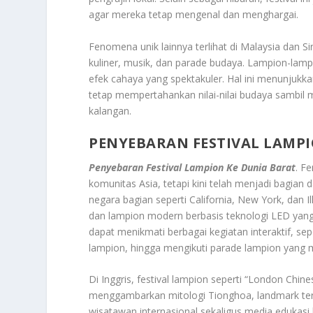
agar mereka tetap mengenal dan menghargai.
Fenomena unik lainnya terlihat di Malaysia dan S
kuliner, musik, dan parade budaya. Lampion-la
efek cahaya yang spektakuler. Hal ini menunjuk
tetap mempertahankan nilai-nilai budaya sambil
kalangan.
PENYEBARAN FESTIVAL LAMPI
Penyebaran Festival Lampion Ke Dunia Barat
. F
komunitas Asia, tetapi kini telah menjadi bagian da
negara bagian seperti California, New York, dan I
dan lampion modern berbasis teknologi LED yang
dapat menikmati berbagai kegiatan interaktif, se
lampion, hingga mengikuti parade lampion yang me
Di Inggris, festival lampion seperti “London Chin
menggambarkan mitologi Tionghoa, landmark terken
wisatawan internasional sekaligus media edukasi