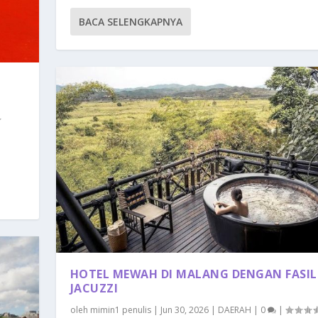
BACA SELENGKAPNYA
HOTEL MEWAH DI MALANG DENGAN FASIL
JACUZZI
oleh
mimin1 penulis
|
Jun 30, 2026
|
DAERAH
|
0
|