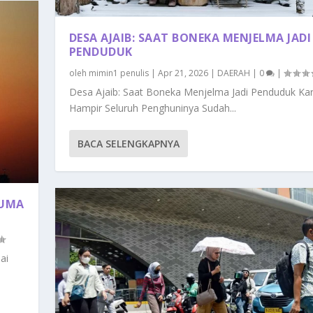
DESA AJAIB: SAAT BONEKA MENJELMA JADI
PENDUDUK
oleh
mimin1 penulis
|
Apr 21, 2026
|
DAERAH
|
0
|
Desa Ajaib: Saat Boneka Menjelma Jadi Penduduk Ka
Hampir Seluruh Penghuninya Sudah...
BACA SELENGKAPNYA
CUMA
ai