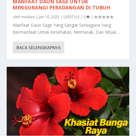
MANFAAT DAUN SAGE UNTUK
MENGURANGI PERADANGAN DI TUBUH
oleh
mediasi
|
Jan 10, 2025
|
LIFESTYLE
|
0
|
Manfaat Daun Sage Yang Sangat Serbaguna Yang
Bermanfaat Untuk Kesehatan, Memasak, Dan Ritual....
BACA SELENGKAPNYA