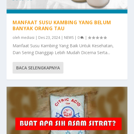
MANFAAT SUSU KAMBING YANG BELUM
BANYAK ORANG TAU
oleh
mediasi
|
Des 23, 2024
|
NEWS
|
0
|
Manfaat Susu Kambing Yang Baik Untuk Kesehatan,
Dan Sering Dianggap Lebih Mudah Dicerna Serta...
BACA SELENGKAPNYA