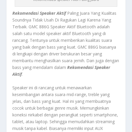
Rekomendasi Speaker Aktif
Paling Juara Yang Kualitas
Soundnya Tidak Usah Di Ragukan Lagi Karena Yang
Terbaik.
GMC 886G Speaker Aktif Bluetooth
adalah
salah satu model speaker aktif Bluetooth yang di
rancang. Tentunya untuk memberikan kualitas suara
yang baik dengan bass yang kuat. GMC 886G biasanya
di lengkapi dengan driver berukuran besar yang
membantu menghasilkan suara jernih. Dan juga dengan
bass yang mendalam dalam
Rekomendasi Speaker
Aktif
.
Speaker ini di rancang untuk menawarkan
keseimbangan antara suara mid-range, treble yang
jelas, dan bass yang kuat. Hal ini yang membuatnya
cocok untuk berbagai genre musik. Memungkinkan
koneksi nirkabel dengan perangkat seperti smartphone,
tablet, atau laptop. Sehingga memudahkan streaming
musik tanpa kabel. Biasanya memiliki input AUX