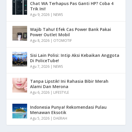
Chat WA Terhapus Pas Ganti HP? Coba 4
Trik Ini!
Agu 9, 2026
|
NEWS
Wajib Tahu! Efek Cas Power Bank Pakai
Power Outlet Mobil
Agu 8, 2026
|
OTOMOTIF
Sisi Lain Polisi: Intip Aksi Kebaikan Anggota
Di PoliceTube!
Agu 7, 2026
|
NEWS
Tanpa Lipstik! Ini Rahasia Bibir Merah
Alami Dan Merona
Agu 6, 2026
|
LIFESTYLE
Indonesia Punya! Rekomendasi Pulau
Menawan Eksotik
Agu 5, 2026
|
DAERAH