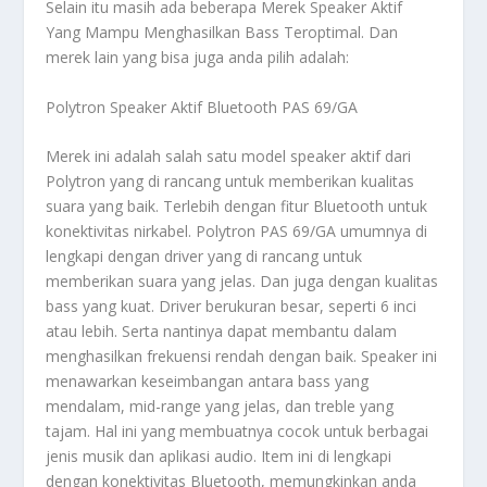
Selain itu masih ada beberapa
Merek Speaker Aktif
Yang Mampu Menghasilkan Bass Teroptimal
. Dan
merek lain yang bisa juga anda pilih adalah:
Polytron Speaker Aktif Bluetooth PAS 69/GA
Merek ini adalah salah satu model speaker aktif dari
Polytron yang di rancang untuk memberikan kualitas
suara yang baik. Terlebih dengan fitur Bluetooth untuk
konektivitas nirkabel. Polytron PAS 69/GA umumnya di
lengkapi dengan driver yang di rancang untuk
memberikan suara yang jelas. Dan juga dengan kualitas
bass yang kuat. Driver berukuran besar, seperti 6 inci
atau lebih. Serta nantinya dapat membantu dalam
menghasilkan frekuensi rendah dengan baik. Speaker ini
menawarkan keseimbangan antara bass yang
mendalam, mid-range yang jelas, dan treble yang
tajam. Hal ini yang membuatnya cocok untuk berbagai
jenis musik dan aplikasi audio. Item ini di lengkapi
dengan konektivitas Bluetooth, memungkinkan anda