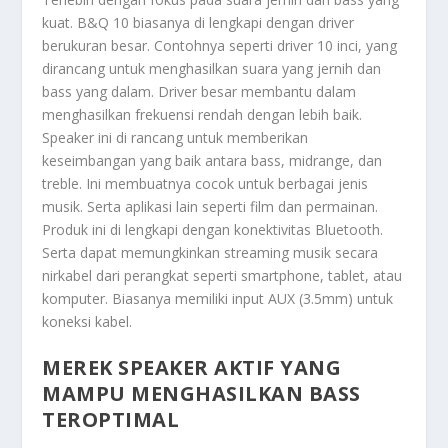
kuat. B&Q 10 biasanya di lengkapi dengan driver
berukuran besar. Contohnya seperti driver 10 inci, yang
dirancang untuk menghasilkan suara yang jernih dan
bass yang dalam. Driver besar membantu dalam
menghasilkan frekuensi rendah dengan lebih baik.
Speaker ini di rancang untuk memberikan
keseimbangan yang baik antara bass, midrange, dan
treble. Ini membuatnya cocok untuk berbagai jenis
musik. Serta aplikasi lain seperti film dan permainan.
Produk ini di lengkapi dengan konektivitas Bluetooth.
Serta dapat memungkinkan streaming musik secara
nirkabel dari perangkat seperti smartphone, tablet, atau
komputer. Biasanya memiliki input AUX (3.5mm) untuk
koneksi kabel.
MEREK SPEAKER AKTIF YANG
MAMPU MENGHASILKAN BASS
TEROPTIMAL