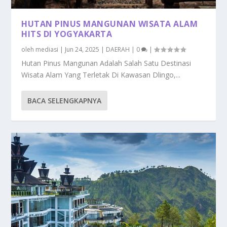
HUTAN PINUS MANGUNAN WISATA ALAM
HITS DI YOGYAKARTA
oleh
mediasi
|
Jun 24, 2025
|
DAERAH
|
0
|
Hutan Pinus Mangunan Adalah Salah Satu Destinasi
Wisata Alam Yang Terletak Di Kawasan Dlingo,...
BACA SELENGKAPNYA