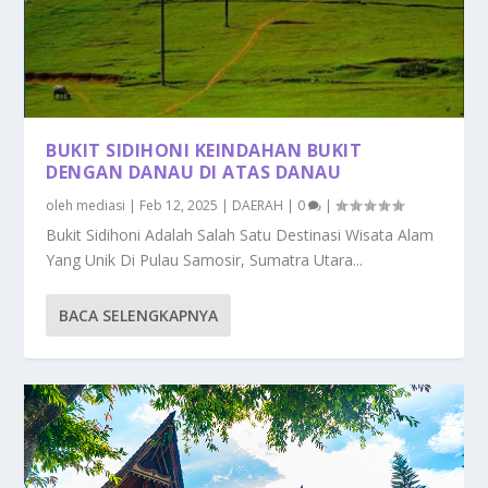
BUKIT SIDIHONI KEINDAHAN BUKIT
DENGAN DANAU DI ATAS DANAU
oleh
mediasi
|
Feb 12, 2025
|
DAERAH
|
0
|
Bukit Sidihoni Adalah Salah Satu Destinasi Wisata Alam
Yang Unik Di Pulau Samosir, Sumatra Utara...
BACA SELENGKAPNYA