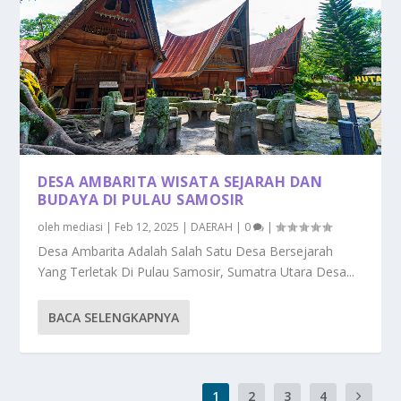
DESA AMBARITA WISATA SEJARAH DAN
BUDAYA DI PULAU SAMOSIR
oleh
mediasi
|
Feb 12, 2025
|
DAERAH
|
0
|
Desa Ambarita Adalah Salah Satu Desa Bersejarah
Yang Terletak Di Pulau Samosir, Sumatra Utara Desa...
BACA SELENGKAPNYA
1
2
3
4