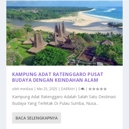
KAMPUNG ADAT RATENGGARO PUSAT
BUDAYA DENGAN KEINDAHAN ALAM
oleh
mediasi
|
Mei 25, 2025
|
DAERAH
|
0
|
Kampung Adat Ratenggaro Adalah Salah Satu Destinasi
Budaya Yang Terletak Di Pulau Sumba, Nusa...
BACA SELENGKAPNYA