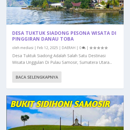
DESA TUKTUK SIADONG PESONA WISATA DI
PINGGIRAN DANAU TOBA
oleh
mediasi
|
Feb 12, 2025
|
DAERAH
|
0
|
Desa Tuktuk Siadong Adalah Salah Satu Destinasi
Wisata Unggulan Di Pulau Samosir, Sumatera Utara...
BACA SELENGKAPNYA