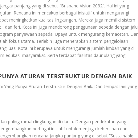
jangka panjang yang di sebut “Brisbane Vision 2032”. Hal ini yang
anjutan. Rencana ini mencakup berbagai inisiatif untuk mengurangi
apat meningkatkan kualitas lingkungan. Mereka juga memiliki sistem
i, dan feri. Kota ini juga mendorong penggunaan sepeda dengan jalu
 program penyewaan sepeda. Upaya untuk mengurangi kemacetan. Da
alah fokus utama. Terlebih juga menerapkan sistem pengelolaan
ang luas. Kota ini berupaya untuk mengurangi jumlah limbah yang di
 edukasi masyarakat. Serta terdapat fasilitas daur ulang yang
G PUNYA ATURAN TERSTRUKTUR DENGAN BAIK
Ini Yang Punya Aturan Terstruktur Dengan Baik
. Dan tempat lain yang
ih dan paling ramah lingkungan di dunia. Dengan pendekatan yang
 mengembangkan berbagai inisiatif untuk menjaga kebersihan dan
mengembangkan rencana jangka panjang yang di sebut “Sustainable