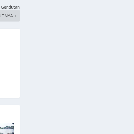
at Gendutan
UTNYA