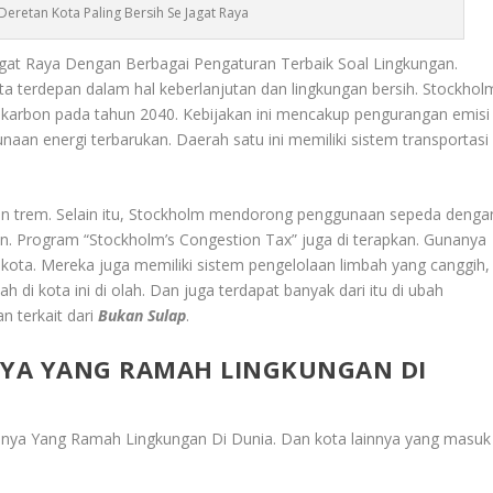
 Deretan Kota Paling Bersih Se Jagat Raya
 Jagat Raya Dengan Berbagai Pengaturan Terbaik Soal Lingkungan.
ota terdepan dalam hal keberlanjutan dan lingkungan bersih. Stockhol
as karbon pada tahun 2040. Kebijakan ini mencakup pengurangan emisi
an energi terbarukan. Daerah satu ini memiliki sistem transportasi
an trem. Selain itu, Stockholm mendorong penggunaan sepeda denga
. Program “Stockholm’s Congestion Tax” juga di terapkan. Gunanya
kota. Mereka juga memiliki sistem pengelolaan limbah yang canggih,
h di kota ini di olah. Dan juga terdapat banyak dari itu di ubah
n terkait dari
Bukan Sulap
.
NYA YANG RAMAH LINGKUNGAN DI
innya Yang Ramah Lingkungan Di Dunia
. Dan kota lainnya yang masuk