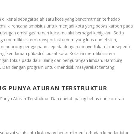
ga di kenal sebagai salah satu kota yang berkomitmen terhadap
emiliki rencana ambisius untuk menjadi kota yang bebas karbon pada
rangan emisi gas rumah kaca melalui berbagai kebijakan. Serta
a memiliki sistem transportasi umum yang luas dan efisien,
uga mendorong penggunaan sepeda dengan menyediakan jalur sepeda
ngi kendaraan pribadi di pusat kota. Kota ini memiliki sistem
dengan fokus pada daur ulang dan pengurangan limbah. Hamburg
gi. Dan dengan program untuk mendidik masyarakat tentang
ANG PUNYA ATURAN TERSTRUKTUR
 Punya Aturan Terstruktur
. Dan daerah paling bebas dari kotoran
al sebagai salah satu kota yang berkomitmen terhadap keberlanjutan