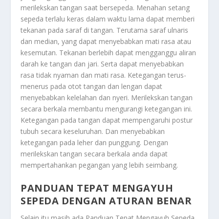
merilekskan tangan saat bersepeda. Menahan setang
sepeda terlalu keras dalam waktu lama dapat memberi
tekanan pada saraf di tangan. Terutama saraf ulnaris
dan median, yang dapat menyebabkan mati rasa atau
kesemutan. Tekanan berlebih dapat mengganggu aliran
darah ke tangan dan jari. Serta dapat menyebabkan
rasa tidak nyaman dan mati rasa. Ketegangan terus-
menerus pada otot tangan dan lengan dapat
menyebabkan kelelahan dan nyeri. Merilekskan tangan
secara berkala membantu mengurangi ketegangan ini.
Ketegangan pada tangan dapat mempengaruhi postur
tubuh secara keseluruhan. Dan menyebabkan
ketegangan pada leher dan punggung. Dengan
merilekskan tangan secara berkala anda dapat
mempertahankan pegangan yang lebih seimbang.
PANDUAN TEPAT MENGAYUH
SEPEDA DENGAN ATURAN BENAR
Selain itu masih ada
Panduan Tepat Mengayuh Sepeda