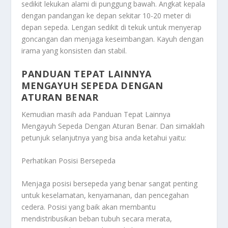
sedikit lekukan alami di punggung bawah. Angkat kepala
dengan pandangan ke depan sekitar 10-20 meter di
depan sepeda. Lengan sedikit di tekuk untuk menyerap
goncangan dan menjaga keseimbangan. Kayuh dengan
irama yang konsisten dan stabil.
PANDUAN TEPAT LAINNYA
MENGAYUH SEPEDA DENGAN
ATURAN BENAR
Kemudian masih ada
Panduan Tepat Lainnya
Mengayuh Sepeda Dengan Aturan Benar
. Dan simaklah
petunjuk selanjutnya yang bisa anda ketahui yaitu:
Perhatikan Posisi Bersepeda
Menjaga posisi bersepeda yang benar sangat penting
untuk keselamatan, kenyamanan, dan pencegahan
cedera. Posisi yang baik akan membantu
mendistribusikan beban tubuh secara merata,