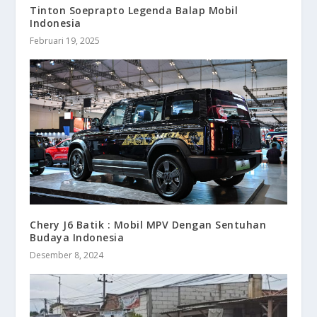
Tinton Soeprapto Legenda Balap Mobil
Indonesia
Februari 19, 2025
Chery J6 Batik : Mobil MPV Dengan Sentuhan
Budaya Indonesia
Desember 8, 2024