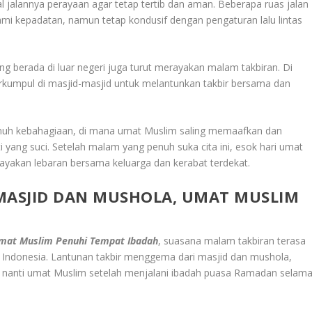
jalannya perayaan agar tetap tertib dan aman. Beberapa ruas jalan
ami kepadatan, namun tetap kondusif dengan pengaturan lalu lintas
ng berada di luar negeri juga turut merayakan malam takbiran. Di
rkumpul di masjid-masjid untuk melantunkan takbir bersama dan
uh kebahagiaan, di mana umat Muslim saling memaafkan dan
ang suci. Setelah malam yang penuh suka cita ini, esok hari umat
rayakan lebaran bersama keluarga dan kerabat terdekat.
MASJID DAN MUSHOLA, UMAT MUSLIM
Umat Muslim Penuhi Tempat Ibadah
, suasana malam takbiran terasa
i Indonesia. Lantunan takbir menggema dari masjid dan mushola,
di nanti umat Muslim setelah menjalani ibadah puasa Ramadan selam