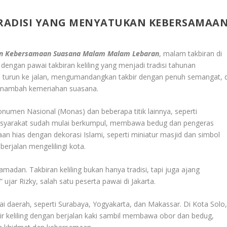
 TRADISI YANG MENYATUKAN KEBERSAMAA
ukan Kebersamaan Suasana Malam Malam Lebaran
, malam takbiran di
dengan pawai takbiran keliling yang menjadi tradisi tahunan
im turun ke jalan, mengumandangkan takbir dengan penuh semangat, d
menambah kemeriahan suasana.
onumen Nasional (Monas) dan beberapa titik lainnya, seperti
 masyarakat sudah mulai berkumpul, membawa bedug dan pengeras
an hias dengan dekorasi Islami, seperti miniatur masjid dan simbol
erjalan mengelilingi kota.
dan. Takbiran keliling bukan hanya tradisi, tapi juga ajang
ar Rizky, salah satu peserta pawai di Jakarta.
gai daerah, seperti Surabaya, Yogyakarta, dan Makassar. Di Kota Solo
 keliling dengan berjalan kaki sambil membawa obor dan bedug,