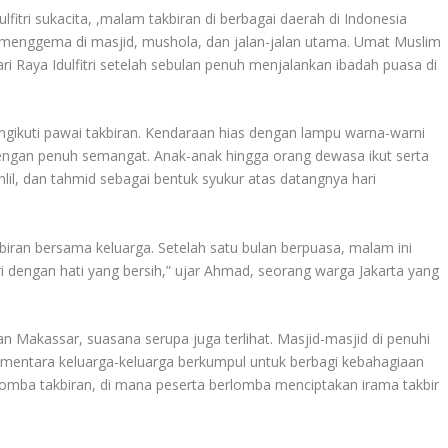
fitri sukacita, ,malam takbiran di berbagai daerah di Indonesia
 menggema di masjid, mushola, dan jalan-jalan utama. Umat Muslim
 Raya Idulfitri setelah sebulan penuh menjalankan ibadah puasa di
engikuti pawai takbiran. Kendaraan hias dengan lampu warna-warni
ngan penuh semangat. Anak-anak hingga orang dewasa ikut serta
il, dan tahmid sebagai bentuk syukur atas datangnya hari
iran bersama keluarga. Setelah satu bulan berpuasa, malam ini
 dengan hati yang bersih,” ujar Ahmad, seorang warga Jakarta yang
n Makassar, suasana serupa juga terlihat. Masjid-masjid di penuhi
mentara keluarga-keluarga berkumpul untuk berbagi kebahagiaan
omba takbiran, di mana peserta berlomba menciptakan irama takbir