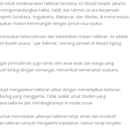
 untuk melaksanakan takbiran bersama. Di Masjid Istiqlal, Jakarta,
mengumandangkan takbir, tahlil, dan tahmid secara berjamaah.
, seperti Surabaya, Yogyakarta, Makassar, dan Medan, di mana masjid
erayakan malam kemenangan dengan penuh rasa syukur.
 merasakan kebersamaan dan keberkahan malam takbiran. Ini adalah
i ibadah puasa,” ujar Rahmat, seorang jamaah di Masjid Agung
kungan permukiman juga ramai oleh anak-anak dan warga yang
nabuh bedug dengan semangat, menambah kemeriahan suasana
asjid mengadakan takbiran akbar dengan menampilkan lantunan
uhan bedug yang menggema. Tidak sedikit umat Muslim yang
a takbiran dan membagikannya di media sosial.
untuk memastikan jalannya takbiran tetap aman dan kondusif.
an takbiran sempat mengalami kepadatan, namun tetap berjalan