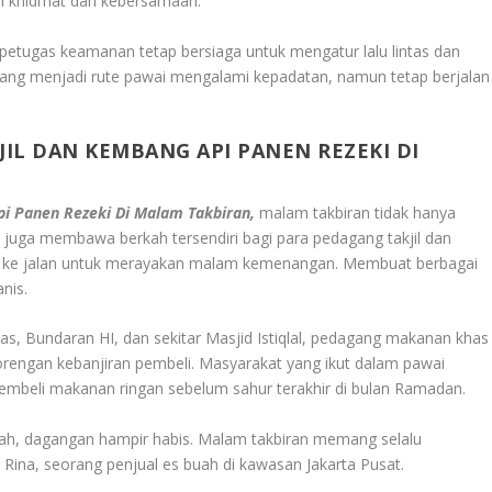
h khidmat dan kebersamaan.
 petugas keamanan tetap bersiaga untuk mengatur lalu lintas dan
yang menjadi rute pawai mengalami kepadatan, namun tetap berjalan
IL DAN KEMBANG API PANEN REZEKI DI
i Panen Rezeki Di Malam Takbiran,
malam takbiran tidak hanya
 juga membawa berkah tersendiri bagi para pedagang takjil dan
n ke jalan untuk merayakan malam kemenangan. Membuat berbagai
nis.
as, Bundaran HI, dan sekitar Masjid Istiqlal, pedagang makanan khas
orengan kebanjiran pembeli. Masyarakat yang ikut dalam pawai
mbeli makanan ringan sebelum sahur terakhir di bulan Ramadan.
llah, dagangan hampir habis. Malam takbiran memang selalu
Rina, seorang penjual es buah di kawasan Jakarta Pusat.