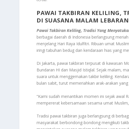
PAWAI TAKBIRAN KELILING,
DI SUASANA MALAM LEBARAN
Pawai Takbiran Keliling, Tradisi Yang Menyat
berbagai daerah di Indonesia berlangsung meriah 
menjelang Hari Raya Idulfitri. Ribuan umat Musl
iringi tabuhan bedug dan kendaraan hias yang 
Di Jakarta, pawai takbiran terpusat di kawasan M
Bundaran HI dan Masjid Istiqlal. Sejak malam,
suara untuk menggemakan takbir keliling. Kendara
bulan sabit, turut memeriahkan arak-arakan yang b
“Kami sudah menantikan momen ini sejak awal Rama
mempererat kebersamaan sesama umat Muslim,” uj
Tradisi pawai takbiran juga berlangsung di berba
masyarakat berbondong-bondong mengikuti takbir