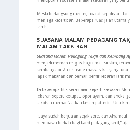
menciptakan suasana malam takbiran yang penu
Meski berlangsung meriah, aparat kepolisian dan
menjaga ketertiban. Beberapa ruas jalan utama 
tertib.
SUASANA MALAM PEDAGANG TAKJ
MALAM TAKBIRAN
Suasana Malam Pedagang Takjil dan Kembang Ap
menjadi momen religius bagi umat Muslim, tetapi
kembang api. Antusiasme masyarakat yang turu
lapak makanan dan pernak-pernik lebaran laris ma
Di beberapa titik keramaian seperti kawasan Mon
lebaran seperti ketupat, opor ayam, dan aneka g
takbiran memanfaatkan kesempatan ini. Untuk me
“Saya sudah berjualan sejak sore, dan Alhamduli
membawa berkah bagi kami pedagang kecil,” ujar 