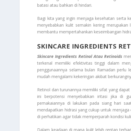
batasi atau bahkan di hindari.
Bagi kita yang ingin menjaga kesehatan serta 
menyebabkan kulit semakin kering merupakan l
membantu mempertahankan keseimbangan hidrasi 
SKINCARE INGREDIENTS RET
Skincare Ingredients Retinol Atau Retinoids
meru
terkenal memiliki efektivitas tinggi dalam me
penggunaannya selama bulan Ramadan perlu lebi
mudah mengalami kekeringan akibat berkurangny
Retinol dan turunannya memiliki sifat yang dapa
ini berpotensi menyebabkan iritasi jika di g
pemakaiannya di lakukan pada siang hari saat
mendapatkan hidrasi yang cukup untuk menjaga ela
di perhatikan agar tidak memperparah kondisi ku
Dalam keadaan di mana kulit lebih rentan terhad