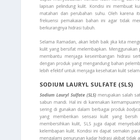
lapisan pelindung kulit. Kondisi ini membuat ku
matahari dan perubahan suhu. Oleh karena it
frekuensi pemakaian bahan ini agar tidak mem
berkurangnya hidrasi tubuh.
Selama Ramadan, akan lebih baik jika kita men
kulit yang bersifat melembapkan. Menggunakan
membantu menjaga keseimbangan hidrasi serta m
dengan produk yang mengandung bahan pelembap 
lebih efektif untuk menjaga kesehatan kulit sela
SODIUM LAURYL SULFATE (SLS)
Sodium Lauryl Sulfate (SLS)
merupakan salah sat
sabun mandi. Hal ini di karenakan kemampuann
sering di gunakan dalam berbagai produk
bodyc
yang memberikan sensasi kulit yang bersi
membersihkan kulit, SLS juga dapat menyebab
kelembapan kulit. Kondisi ini dapat semakin par
mengalami penurunan kadar hidrasi akibat tidak