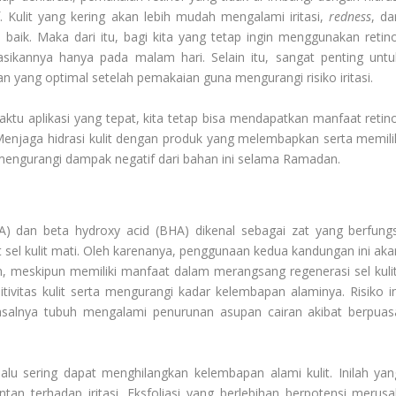
Kulit yang kering akan lebih mudah mengalami iritasi,
redness
, da
baik. Maka dari itu, bagi kita yang tetap ingin menggunakan retino
sikannya hanya pada malam hari. Selain itu, sangat penting untu
yang optimal setelah pemakaian guna mengurangi risiko iritasi.
u aplikasi yang tepat, kita tetap bisa mendapatkan manfaat retino
Menjaga hidrasi kulit dengan produk yang melembapkan serta memili
engurangi dampak negatif dari bahan ini selama Ramadan.
A) dan beta hydroxy acid (BHA) dikenal sebagai zat yang berfungs
sel kulit mati. Oleh karenanya, penggunaan kedua kandungan ini aka
, meskipun memiliki manfaat dalam merangsang regenerasi sel kulit
ivitas kulit serta mengurangi kadar kelembapan alaminya. Risiko in
asalnya tubuh mengalami penurunan asupan cairan akibat berpuas
alu sering dapat menghilangkan kelembapan alami kulit. Inilah yan
tan terhadap iritasi. Eksfoliasi yang berlebihan berpotensi merusa