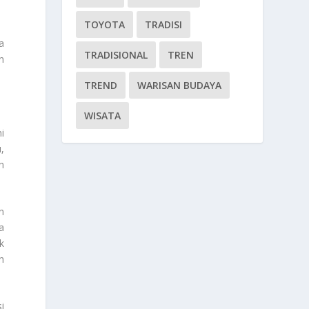
TOYOTA
TRADISI
a
TRADISIONAL
TREN
n
TREND
WARISAN BUDAYA
WISATA
i
,
n
n
a
k
h
i