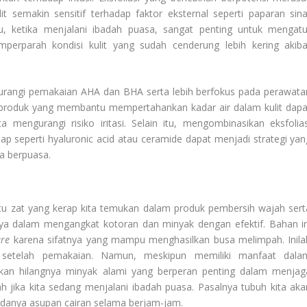
lit semakin sensitif terhadap faktor eksternal seperti paparan sina
u, ketika menjalani ibadah puasa, sangat penting untuk mengatu
perparah kondisi kulit yang sudah cenderung lebih kering akiba
gurangi pemakaian AHA dan BHA serta lebih berfokus pada perawata
 produk yang membantu mempertahankan kadar air dalam kulit dapa
engurangi risiko iritasi. Selain itu, mengombinasikan eksfolias
seperti hyaluronic acid atau ceramide dapat menjadi strategi yan
ma berpuasa.
u zat yang kerap kita temukan dalam produk pembersih wajah sert
ya dalam mengangkat kotoran dan minyak dengan efektif. Bahan in
are
karena sifatnya yang mampu menghasilkan busa melimpah. Inila
h setelah pemakaian. Namun, meskipun memiliki manfaat dala
kan hilangnya minyak alami yang berperan penting dalam menjag
ah jika kita sedang menjalani ibadah puasa. Pasalnya tubuh kita aka
 adanya asupan cairan selama berjam-jam.