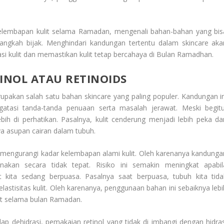
kelembapan kulit selama Ramadan, mengenali bahan-bahan yang bis
angkah bijak. Menghindari kandungan tertentu dalam skincare aka
kulit dan memastikan kulit tetap bercahaya di Bulan Ramadhan.
INOL ATAU RETINOIDS
pakan salah satu bahan skincare yang paling populer. Kandungan in
ngatasi tanda-tanda penuaan serta masalah jerawat. Meski begitu
h di perhatikan. Pasalnya, kulit cenderung menjadi lebih peka da
a asupan cairan dalam tubuh.
t mengurangi kadar kelembapan alami kulit. Oleh karenanya kandunga
unakan secara tidak tepat. Risiko ini semakin meningkat apabil
 kita sedang berpuasa. Pasalnya saat berpuasa, tubuh kita tida
stisitas kulit. Oleh karenanya, penggunaan bahan ini sebaiknya lebi
lit selama bulan Ramadan.
ap dehidrasi, pemakaian retinol yang tidak di imbangi dengan hidras