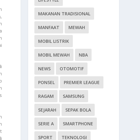
n
MAKANAN TRADISIONAL
,
h
MANFAAT
MEWAH
a
m
MOBIL LISTRIK
i
MOBIL MEWAH
NBA
i
NEWS
OTOMOTIF
n
p
PONSEL
PREMIER LEAGUE
m
s
RAGAM
SAMSUNG
SEJARAH
SEPAK BOLA
n
SERIE A
SMARTPHONE
m
t
SPORT
TEKNOLOGI
i