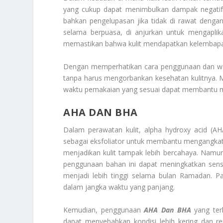
yang cukup dapat menimbulkan dampak negatif. 
bahkan pengelupasan jika tidak di rawat dengan 
selama berpuasa, di anjurkan untuk mengaplika
memastikan bahwa kulit mendapatkan kelembapan 
Dengan memperhatikan cara penggunaan dan wakt
tanpa harus mengorbankan kesehatan kulitnya. 
waktu pemakaian yang sesuai dapat membantu m
AHA DAN BHA
Dalam perawatan kulit, alpha hydroxy acid (AH
sebagai eksfoliator untuk membantu mengangkat 
menjadikan kulit tampak lebih bercahaya. Namun
penggunaan bahan ini dapat meningkatkan sensit
menjadi lebih tinggi selama bulan Ramadan. P
dalam jangka waktu yang panjang.
Kemudian, penggunaan
AHA Dan BHA
yang terl
dapat menyebabkan kondisi lebih kering dan ren