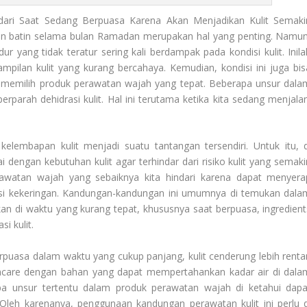
ndari Saat Sedang Berpuasa Karena Akan Menjadikan Kulit Semaki
an batin selama bulan Ramadan merupakan hal yang penting. Namun
 yang tidak teratur sering kali berdampak pada kondisi kulit. Inila
mpilan kulit yang kurang bercahaya. Kemudian, kondisi ini juga bis
am memilih produk perawatan wajah yang tepat. Beberapa unsur dala
rparah dehidrasi kulit. Hal ini terutama ketika kita sedang menjalan
embapan kulit menjadi suatu tantangan tersendiri. Untuk itu, d
 dengan kebutuhan kulit agar terhindar dari risiko kulit yang semaki
awatan wajah yang sebaiknya kita hindari karena dapat menyera
si kekeringan. Kandungan-kandungan ini umumnya di temukan dala
an di waktu yang kurang tepat, khususnya saat berpuasa, ingredient
i kulit.
rpuasa dalam waktu yang cukup panjang, kulit cenderung lebih renta
skincare dengan bahan yang dapat mempertahankan kadar air di dala
apa unsur tertentu dalam produk perawatan wajah di ketahui dapa
 Oleh karenanya, penggunaan kandungan perawatan kulit ini perlu d