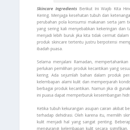
Skincare Ingredients
Berikut Ini Wajib Kita Hi
Kering. Menjaga kesehatan tubuh dan ketenang
perubahan pola konsumsi makanan serta jam tidur
yang sering kali menyebabkan kekeringan dan ta
menjadi lebih buruk jika kita tidak cermat dal
produk skincare tertentu justru berpotensi mempe
ibadah puasa.
Selama menjalani Ramadan, mempertahankan kel
perlukan pemilihan produk kecantikan yang sesuai
kering. Ada sejumlah bahan dalam produk per
kelembapan alami kulit dan memperparah kondi
berbagai produk kecantikan. Namun jika di gunak
ini puasa dapat memperburuk keseimbangan hidras
Ketika tubuh kekurangan asupan cairan akibat be
terhadap dehidrasi. Oleh karena itu, memilih 
kulit menjadi hal yang sangat penting. Beber
mengurangi kelembapan kulit secara signifikan.