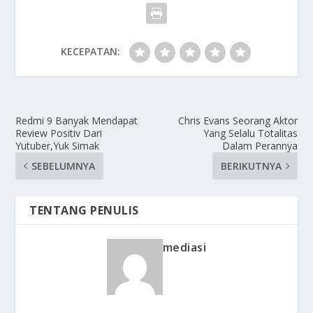
KECEPATAN:
Redmi 9 Banyak Mendapat
Chris Evans Seorang Aktor
Review Positiv Dari
Yang Selalu Totalitas
Yutuber,Yuk Simak
Dalam Perannya
SEBELUMNYA
BERIKUTNYA
TENTANG PENULIS
mediasi