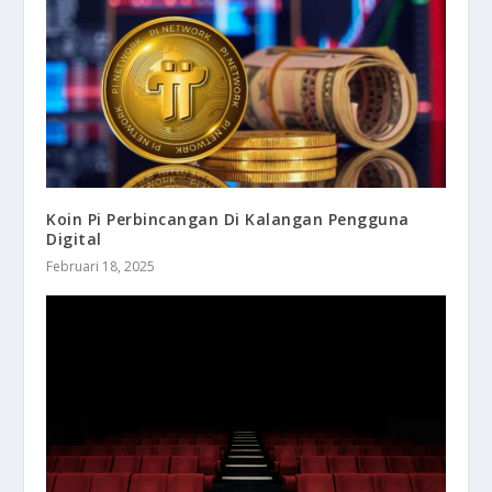
Koin Pi Perbincangan Di Kalangan Pengguna
Digital
Februari 18, 2025