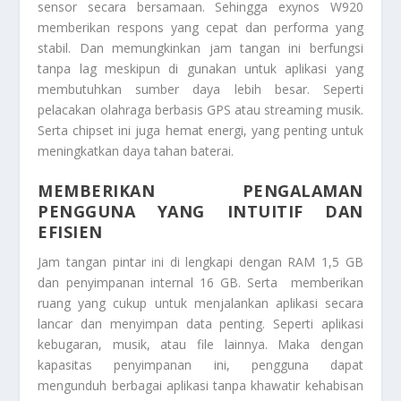
sensor secara bersamaan. Sehingga exynos W920
memberikan respons yang cepat dan performa yang
stabil. Dan memungkinkan jam tangan ini berfungsi
tanpa lag meskipun di gunakan untuk aplikasi yang
membutuhkan sumber daya lebih besar. Seperti
pelacakan olahraga berbasis GPS atau streaming musik.
Serta chipset ini juga hemat energi, yang penting untuk
meningkatkan daya tahan baterai.
MEMBERIKAN PENGALAMAN
PENGGUNA YANG INTUITIF DAN
EFISIEN
Jam tangan pintar ini di lengkapi dengan RAM 1,5 GB
dan penyimpanan internal 16 GB. Serta memberikan
ruang yang cukup untuk menjalankan aplikasi secara
lancar dan menyimpan data penting. Seperti aplikasi
kebugaran, musik, atau file lainnya. Maka dengan
kapasitas penyimpanan ini, pengguna dapat
mengunduh berbagai aplikasi tanpa khawatir kehabisan