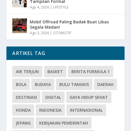
Tampilan Formal
Agu 4, 2026
|
LIFESTYLE
Mobil Offroad Paling Badak Buat Libas
Segala Medan!
Agu 3, 2026
|
OTOMOTIF
ARTIKEL TAG
AIR TERJUN
BASKET
BERITA FORMULA 1
BOLA
BUDAYA
BULU TANGKIS
DAERAH
DESTINASI
DIGITAL
GAYA HIDUP SEHAT
HONDA
INDONESIA
INTERNASIONAL
JEPANG
KEBIJAKAN PEMERINTAH