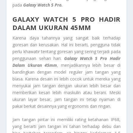
pada
Galaxy Watch 5 Pro.
GALAXY WATCH 5 PRO HADIR
DALAM UKURAN 45MM
Karena daya tahannya yang sangat baik terhadap
goresan dan kerusakan. Hal ini berarti, pengguna tidak
perlu khawatir tentang goresan yang sering terjadi pada
penggunaan sehari hari.
Galaxy Watch 5 Pro Hadir
Dalam Ukuran 45mm
, menjadikannya lebih besar di
bandingkan dengan model reguler jam tangan yang
biasa. Karena desain ini lebih cocok untuk mereka yang
menyukai jam tangan dengan ukuran lebih besar dan
memberikan kesan lebih maskulin atau berani. Meski
ukuran layar besar, jam tangan ini tetap nyaman di
pakai berkat desainnya yang ergonomis dan ringan.
Jam tangan pintar ini memiliki rating ketahanan IP68,
yang berarti jam tangan ini tahan terhadap debu dan