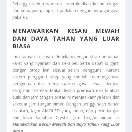
Sehingga kedua warna ini memberikan kesan elegan
dan serbaguna, dapat di padukan dengan berbagai gaya
pakaian.
MENAWARKAN KESAN MEWAH
DAN DAYA TAHAN YANG LUAR
BIASA
Jam tangan ini juga di lengkapi dengan strap berbahan
karet yang nyaman dan fleksibel. Serta dapat di ganti
dengan strap lain sesuai selera pengguna. Karena
sistem pengganti strap yang mudah memungkinkan
pengguna untuk menyesuaikan gaya sesuai dengan
keinginan mereka. Maka desain premium dan kualitas
build dari jam tangan pintar ini menjadikannya lebih dari
sekedar jam tangan pintar. Dengan penggunaan bahan
titanium, layar AMOLED yang indah, dan perlindungan
dari kaca Sapphire Crystal. Jam tangan pintar ini
Menawarkan Kesan Mewah Dan Daya Tahan Yang Luar
Biasa
.