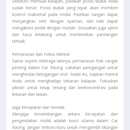
Sebelum memulai balapan, pastikan posisi duduk Anda
sudah benar. Posisi duduk yang tepat akan memberi
kontrol maksimal pada mobil. Pastikan tangan dapat
menjangkau setir dengan nyaman, dan kaki dapat
mengakses pedal dengan mudah. Sesuaikan juga spion
dan kaca belakang untuk memberikan pandangan
terbaik.
Pemanasan dan Fokus Mental
Sama seperti olahraga lainnya, pemanasan fisik sangat
penting dalam Car Racing. Lakukan peregangan untuk
menghindari ketegangan otot. Selain itu, siapkan mental
Anda untuk menghadapi tekanan balapan. Fokuskan
pikiran untuk tetap tenang dan berkonsentrasi pada
lintasan dan lawan.
Jaga Kecepatan dan Kendali
Menjaga keseimbangan antara kecepatan dan
pengendalian mobil adalah kunci utama dalam Car
Racing. Jangan terburu-buru untuk mengambil tikungan