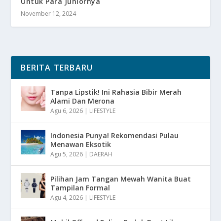
Untuk Para Juniornya
November 12, 2024
BERITA TERBARU
Tanpa Lipstik! Ini Rahasia Bibir Merah
Alami Dan Merona
Agu 6, 2026
|
LIFESTYLE
Indonesia Punya! Rekomendasi Pulau
Menawan Eksotik
Agu 5, 2026
|
DAERAH
Pilihan Jam Tangan Mewah Wanita Buat
Tampilan Formal
Agu 4, 2026
|
LIFESTYLE