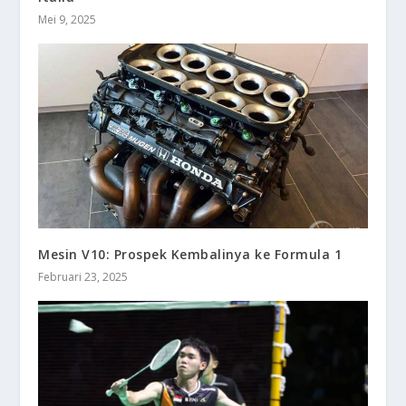
Mei 9, 2025
Mesin V10: Prospek Kembalinya ke Formula 1
Februari 23, 2025