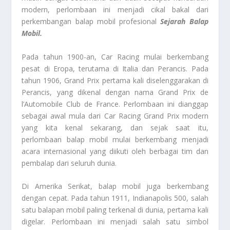
modern, perlombaan ini menjadi cikal bakal dari
perkembangan balap mobil profesional
Sejarah Balap
Mobil.
Pada tahun 1900-an, Car Racing mulai berkembang
pesat di Eropa, terutama di Italia dan Perancis. Pada
tahun 1906, Grand Prix pertama kali diselenggarakan di
Perancis, yang dikenal dengan nama Grand Prix de
l’Automobile Club de France. Perlombaan ini dianggap
sebagai awal mula dari Car Racing Grand Prix modern
yang kita kenal sekarang, dan sejak saat itu,
perlombaan balap mobil mulai berkembang menjadi
acara internasional yang diikuti oleh berbagai tim dan
pembalap dari seluruh dunia.
Di Amerika Serikat, balap mobil juga berkembang
dengan cepat. Pada tahun 1911, Indianapolis 500, salah
satu balapan mobil paling terkenal di dunia, pertama kali
digelar. Perlombaan ini menjadi salah satu simbol