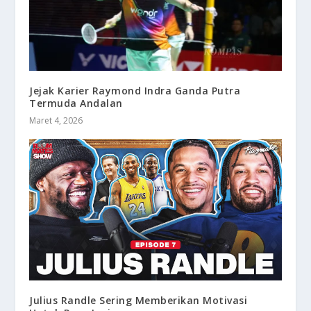
Jejak Karier Raymond Indra Ganda Putra
Termuda Andalan
Maret 4, 2026
Julius Randle Sering Memberikan Motivasi