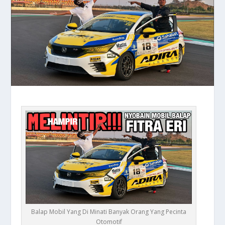
Balap Mobil Yang Di Minati Banyak Orang Yang Pecinta
Otomotif