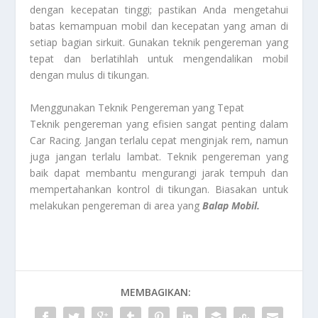
dengan kecepatan tinggi; pastikan Anda mengetahui
batas kemampuan mobil dan kecepatan yang aman di
setiap bagian sirkuit. Gunakan teknik pengereman yang
tepat dan berlatihlah untuk mengendalikan mobil
dengan mulus di tikungan.
Menggunakan Teknik Pengereman yang Tepat
Teknik pengereman yang efisien sangat penting dalam
Car Racing. Jangan terlalu cepat menginjak rem, namun
juga jangan terlalu lambat. Teknik pengereman yang
baik dapat membantu mengurangi jarak tempuh dan
mempertahankan kontrol di tikungan. Biasakan untuk
melakukan pengereman di area yang
Balap Mobil.
MEMBAGIKAN: