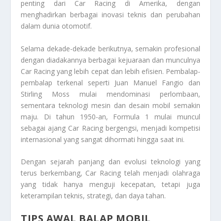
penting dari Car Racing di Amerika, dengan
menghadirkan berbagai inovasi teknis dan perubahan
dalam dunia otomotif.
Selama dekade-dekade berikutnya, semakin profesional
dengan diadakannya berbagai kejuaraan dan munculnya
Car Racing yang lebih cepat dan lebih efisien. Pembalap-
pembalap terkenal seperti Juan Manuel Fangio dan
Stirling Moss mulai mendominasi perlombaan,
sementara teknologi mesin dan desain mobil semakin
maju. Di tahun 1950-an, Formula 1 mulai muncul
sebagai ajang Car Racing bergengsi, menjadi kompetisi
internasional yang sangat dihormati hingga saat ini.
Dengan sejarah panjang dan evolusi teknologi yang
terus berkembang, Car Racing telah menjadi olahraga
yang tidak hanya menguji kecepatan, tetapi juga
keterampilan teknis, strategi, dan daya tahan.
TIPS AWAL BALAP MOBIL