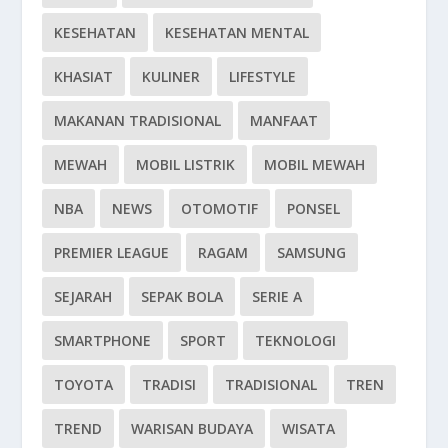
KESEHATAN
KESEHATAN MENTAL
KHASIAT
KULINER
LIFESTYLE
MAKANAN TRADISIONAL
MANFAAT
MEWAH
MOBIL LISTRIK
MOBIL MEWAH
NBA
NEWS
OTOMOTIF
PONSEL
PREMIER LEAGUE
RAGAM
SAMSUNG
SEJARAH
SEPAK BOLA
SERIE A
SMARTPHONE
SPORT
TEKNOLOGI
TOYOTA
TRADISI
TRADISIONAL
TREN
TREND
WARISAN BUDAYA
WISATA