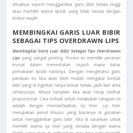
Misalnya seperti menggambar garis bibir terlalu tinggi
atau memilih warna lipstik yang tidak sesuai dengan
kontur wajah.
MEMBINGKAI GARIS LUAR BIBIR
SEBAGAI TIPS OVERDRAWN LIPS
Membingkai Garis Luar Bibir Sebagai Tips Overdrawan
Lips
yang sangat penting. Proses ini memiliki peranan
krusial dalam menentukan sejauh mana batas
pemakaian lipstik nantinya. Dengan mengetahui garis
panduan ini, kita akan lebih mudah mengatur bentuk
bibir yang di inginkan tanpa keluar terlalu jauh dari area
seharusnya. Alhasil tampilan kita akan tetap terlihat
proporsional. Cara terbaik untuk melakukan tahapan ini
adalah dengan memanfaatkan
lip liner. Lip liner
merupakan pensil khusus yang biasanya di gunakan
untuk menggambar garis bibir. Kita di sarankan untuk
memilih warna
lip liner
yang senada dengan warna
lipstik yang akan di aplikasikan atau bisa juga memilih