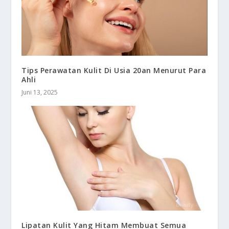
Tips Perawatan Kulit Di Usia 20an Menurut Para
Ahli
Juni 13, 2025
Lipatan Kulit Yang Hitam Membuat Semua