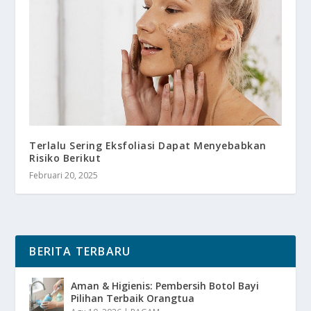
Terlalu Sering Eksfoliasi Dapat Menyebabkan
Risiko Berikut
Februari 20, 2025
BERITA TERBARU
Aman & Higienis: Pembersih Botol Bayi
Pilihan Terbaik Orangtua