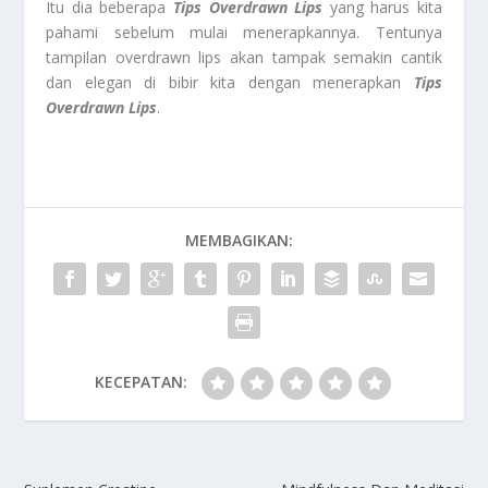
Itu dia beberapa
Tips Overdrawn Lips
yang harus kita
pahami sebelum mulai menerapkannya. Tentunya
tampilan overdrawn lips akan tampak semakin cantik
dan elegan di bibir kita dengan menerapkan
Tips
Overdrawn Lips
.
MEMBAGIKAN:
KECEPATAN: