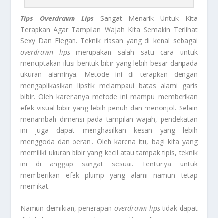
Tips Overdrawn Lips
Sangat Menarik Untuk Kita
Terapkan Agar Tampilan Wajah Kita Semakin Terlihat
Sexy Dan Elegan. Teknik riasan yang di kenal sebagai
overdrawn lips
merupakan salah satu cara untuk
menciptakan ilusi bentuk bibir yang lebih besar daripada
ukuran alaminya. Metode ini di terapkan dengan
mengaplikasikan lipstik melampaui batas alami garis
bibir. Oleh karenanya metode ini mampu memberikan
efek visual bibir yang lebih penuh dan menonjol. Selain
menambah dimensi pada tampilan wajah, pendekatan
ini juga dapat menghasilkan kesan yang lebih
menggoda dan berani. Oleh karena itu, bagi kita yang
memiliki ukuran bibir yang kecil atau tampak tipis, teknik
ini di anggap sangat sesuai. Tentunya untuk
memberikan efek plump yang alami namun tetap
memikat.
Namun demikian, penerapan
overdrawn lips
tidak dapat