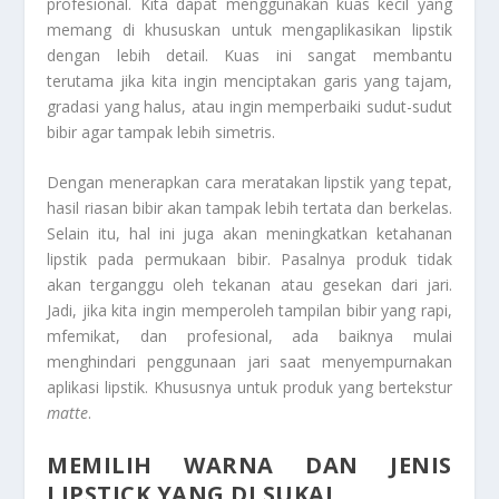
profesional. Kita dapat menggunakan kuas kecil yang
memang di khususkan untuk mengaplikasikan lipstik
dengan lebih detail. Kuas ini sangat membantu
terutama jika kita ingin menciptakan garis yang tajam,
gradasi yang halus, atau ingin memperbaiki sudut-sudut
bibir agar tampak lebih simetris.
Dengan menerapkan cara meratakan lipstik yang tepat,
hasil riasan bibir akan tampak lebih tertata dan berkelas.
Selain itu, hal ini juga akan meningkatkan ketahanan
lipstik pada permukaan bibir. Pasalnya produk tidak
akan terganggu oleh tekanan atau gesekan dari jari.
Jadi, jika kita ingin memperoleh tampilan bibir yang rapi,
mfemikat, dan profesional, ada baiknya mulai
menghindari penggunaan jari saat menyempurnakan
aplikasi lipstik. Khususnya untuk produk yang bertekstur
matte
.
MEMILIH WARNA DAN JENIS
LIPSTICK YANG DI SUKAI