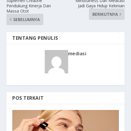
Suplemen Creatine
Mindfulness Dan Meditasi
Pendukung Kinerja Dan
Jadi Gaya Hidup Kekinian
Massa Otot
BERIKUTNYA
SEBELUMNYA
TENTANG PENULIS
mediasi
POS TERKAIT