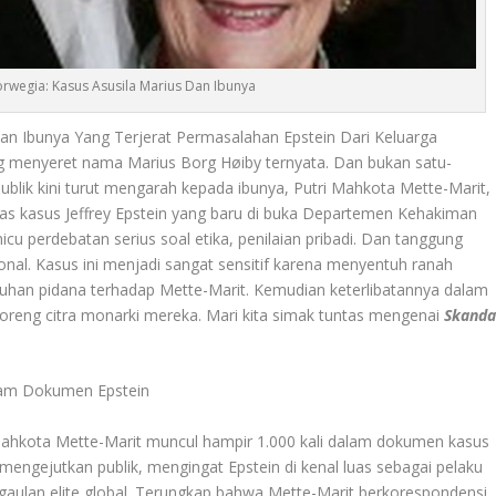
rwegia: Kasus Asusila Marius Dan Ibunya
Dan Ibunya Yang Terjerat Permasalahan Epstein Dari Keluarga
 menyeret nama Marius Borg Høiby ternyata. Dan bukan satu-
ublik kini turut mengarah kepada ibunya, Putri Mahkota Mette-Marit,
as kasus Jeffrey Epstein yang baru di buka Departemen Kehakiman
cu perdebatan serius soal etika, penilaian pribadi. Dan tanggung
ional. Kasus ini menjadi sangat sensitif karena menyentuh ranah
 tuduhan pidana terhadap Mette-Marit. Kemudian keterlibatannya dalam
coreng citra monarki mereka. Mari kita simak tuntas mengenai
Skanda
lam Dokumen Epstein
Mahkota Mette-Marit muncul hampir 1.000 kali dalam dokumen kasus
i mengejutkan publik, mengingat Epstein di kenal luas sebagai pelaku
gaulan elite global. Terungkap bahwa Mette-Marit berkorespondensi