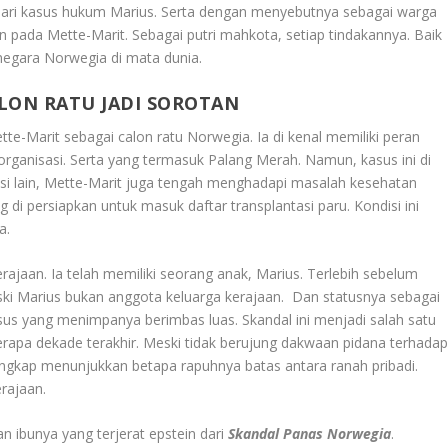
dari kasus hukum Marius. Serta dengan menyebutnya sebagai warga
an pada Mette-Marit. Sebagai putri mahkota, setiap tindakannya. Baik
egara Norwegia di mata dunia.
ALON RATU JADI SOROTAN
ette-Marit sebagai calon ratu Norwegia. Ia di kenal memiliki peran
organisasi. Serta yang termasuk Palang Merah. Namun, kasus ini di
 sisi lain, Mette-Marit juga tengah menghadapi masalah kesehatan
g di persiapkan untuk masuk daftar transplantasi paru. Kondisi ini
a.
erajaan. Ia telah memiliki seorang anak, Marius. Terlebih sebelum
 Marius bukan anggota keluarga kerajaan. Dan statusnya sebagai
asus yang menimpanya berimbas luas. Skandal ini menjadi salah satu
rapa dekade terakhir. Meski tidak berujung dakwaan pidana terhada
ungkap menunjukkan betapa rapuhnya batas antara ranah pribadi.
erajaan.
an ibunya yang terjerat epstein dari
Skandal Panas Norwegia
.