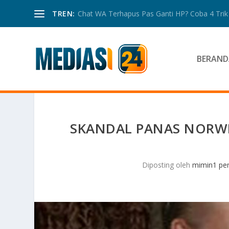
TREN:
Chat WA Terhapus Pas Ganti HP? Coba 4 Trik I
BERAND
SKANDAL PANAS NORWE
Diposting oleh
mimin1 pen