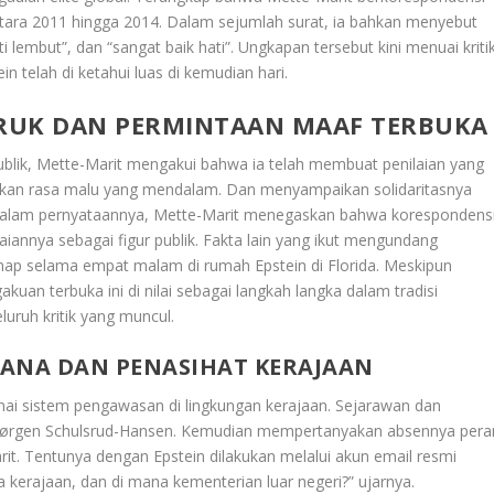
ntara 2011 hingga 2014. Dalam sejumlah surat, ia bahkan menyebut
lembut”, dan “sangat baik hati”. Ungkapan tersebut kini menuai kriti
 telah di ketahui luas di kemudian hari.
RUK DAN PERMINTAAN MAAF TERBUKA
ublik, Mette-Marit mengakui bahwa ia telah membuat penilaian yang
atakan rasa malu yang mendalam. Dan menyampaikan solidaritasnya
 Dalam pernyataannya, Mette-Marit menegaskan bahwa korespondens
iannya sebagai figur publik. Fakta lain yang ikut mengundang
ap selama empat malam di rumah Epstein di Florida. Meskipun
gakuan terbuka ini di nilai sebagai langkah langka dalam tradisi
ruh kritik yang muncul.
STANA DAN PENASIHAT KERAJAAN
ai sistem pengawasan di lingkungan kerajaan. Sejarawan dan
-Jørgen Schulsrud-Hansen. Kemudian mempertanyakan absennya pera
it. Tentunya dengan Epstein dilakukan melalui akun email resmi
a kerajaan, dan di mana kementerian luar negeri?” ujarnya.