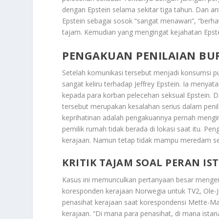
dengan Epstein selama sekitar tiga tahun. Dan a
Epstein sebagai sosok “sangat menawan”, “berhati 
tajam. Kemudian yang mengingat kejahatan Epstein
PENGAKUAN PENILAIAN BU
Setelah komunikasi tersebut menjadi konsumsi p
sangat keliru terhadap Jeffrey Epstein. Ia meny
kepada para korban pelecehan seksual Epstein.
tersebut merupakan kesalahan serius dalam penila
keprihatinan adalah pengakuannya pernah mengin
pemilik rumah tidak berada di lokasi saat itu. Pen
kerajaan. Namun tetap tidak mampu meredam selu
KRITIK TAJAM SOAL PERAN I
Kasus ini memunculkan pertanyaan besar mengen
koresponden kerajaan Norwegia untuk TV2, Ole
penasihat kerajaan saat korespondensi Mette-Mar
kerajaan. “Di mana para penasihat, di mana istan