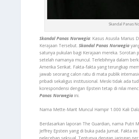
Skandal Panas No
Skandal Panas Norwegia
: Kasus Asusila Marius 
Kerajaan Tersebut.
Skandal Panas Norwegia
yang
satunya pukulan bagi Kerajaan mereka. Sorotan p
setelah namanya muncul. Terlebihnya dalam berk
Amerika Serikat. Fakta-fakta yang terungkap memi
jawab seorang calon ratu di mata publik internas
pribadi sekaligus institusional. Meski tidak ada
korespondensi dengan Epstein tetap di nilai men
Panas Norwegia
ini.
Nama Mette-Marit Muncul Hampir 1.000 Kali Da
Berdasarkan laporan The Guardian, nama Putri 
Jeffrey Epstein yang di buka pada Jumat. Fakta in
pelecehan seksual. Tentunya dengan jaringan per