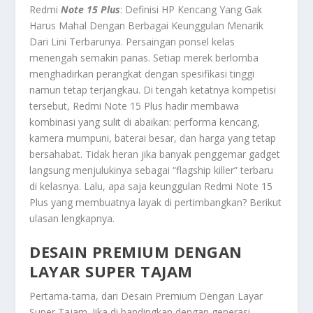
Redmi
Note 15 Plus
: Definisi HP Kencang Yang Gak
Harus Mahal Dengan Berbagai Keunggulan Menarik
Dari Lini Terbarunya.
Persaingan ponsel kelas
menengah semakin panas. Setiap merek berlomba
menghadirkan perangkat dengan spesifikasi tinggi
namun tetap terjangkau. Di tengah ketatnya kompetisi
tersebut, Redmi
Note 15 Plus
hadir membawa
kombinasi yang sulit di abaikan: performa kencang,
kamera mumpuni, baterai besar, dan harga yang tetap
bersahabat. Tidak heran jika banyak penggemar gadget
langsung menjulukinya sebagai “flagship killer” terbaru
di kelasnya. Lalu, apa saja keunggulan Redmi
Note 15
Plus
yang membuatnya layak di pertimbangkan? Berikut
ulasan lengkapnya.
DESAIN PREMIUM DENGAN
LAYAR SUPER TAJAM
Pertama-tama, dari
Desain Premium Dengan Layar
Super Tajam
. Jika di bandingkan dengan generasi