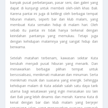
banyak pusat perbelanjaan, pasar seni, dan galeri yang
dapat di kunjungi untuk membeli oleh-oleh khas Bali.
Karena pantai ini juga di kelilingi oleh berbagai tempat
hiburan malam, seperti bar dan klub malam, yang
membuat Kuta semakin hidup di malam hari. Oleh
sebab itu pantai ini tidak hanya terkenal dengan
keindahan pantainya yang memukau. Tetapi juga
dengan kehidupan malamnya yang sangat hidup dan
berwarna.
Setelah matahari terbenam, kawasan sekitar Kuta
berubah menjadi pusat hiburan yang menarik. Dan
menawarkan berbagai pilihan tempat untuk
bersosialisasi, menikmati makanan dan minuman. Serta
menikmati musik dan suasana yang energik. Sehingga
kehidupan malam di Kuta adalah salah satu daya tarik
utama bagi wisatawan yang ingin merasakan sisi lain
dari Bali yang lebih dinamis dan meriah. Karena Kuta di
kenal dengan bar dan klub malam yang berjejer
sepanjang jalan, yang menawarkan suasana semarak