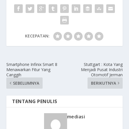
KECEPATAN:
Smartphone Infinix Smart 8
Stuttgart : Kota Yang
Menawarkan Fitur Yang
Menjadi Pusat Industri
Canggih
Otomotif Jerman
SEBELUMNYA
BERIKUTNYA
TENTANG PENULIS
mediasi