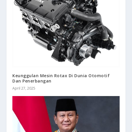
Keunggulan Mesin Rotax Di Dunia Otomotif
Dan Penerbangan
April 27, 2025