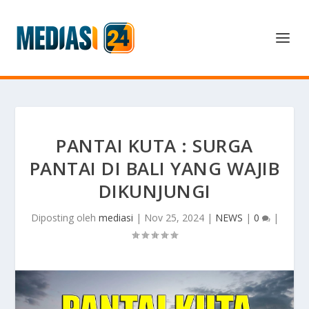
PANTAI KUTA : SURGA
PANTAI DI BALI YANG WAJIB
DIKUNJUNGI
Diposting oleh
mediasi
|
Nov 25, 2024
|
NEWS
|
0
|