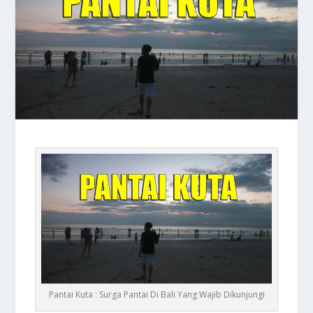
Pantai Kuta : Surga Pantai Di Bali Yang Wajib Dikunjungi