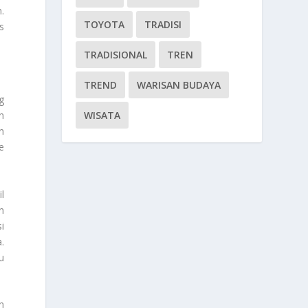
.
TOYOTA
TRADISI
s
TRADISIONAL
TREN
TREND
WARISAN BUDAYA
g
WISATA
n
n
e
l
n
i
.
u
n