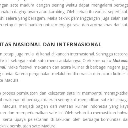
angan sate madura dengan seiring waktu dapat mengalami berbaga
unakan daging ayam atau kambing. Oleh sebab itu variasi seperti sat
hi selera yang beragam. Maka teknik pemanggangan juga salah sat
n tetap di pertahankan untuk menjaga rasa dan aroma khas dari sat
ITAS NASIONAL DAN INTERNASIONAL
 tetapi juga mulai di kenal di kancah internasional. Sehingga restora
sate ini sebagai salah satu menu andalannya. Oleh karena itu
Makana
nal
. Maka festival makanan dan acara kuliner di berbagai negara jug
unia. Karena pengenalan melalui media massa dan acara kuliner d
te Madura.
an proses pembuatan dan kelezatan sate ini membantu meningkatka
al makanan di berbagai daerah sering kali menjadikan sate ini sebaga
te Madura menjadi bagian dari warisan kuliner Indonesia yang kaya
rikan dan memperkenalkan sate ini. Oleh sebab itu memastikan bahw
g. Serta upaya pelestarian di lakukan oleh berbagai komunitas da
teknik pembuatan sate Madura.