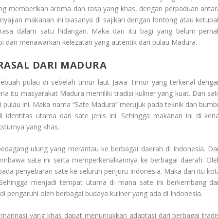
rang memberikan aroma dan rasa yang khas, dengan perpaduan antar
Penyajian makanan ini biasanya di sajikan dengan lontong atau ketupat
asa dalam satu hidangan. Maka dari itu bagi yang belum perna
cipi dan menawarkan kelezatan yang autentik dari pulau Madura.
ERASAL DARI MADURA
Sebuah pulau di sebelah timur laut Jawa Timur yang terkenal denga
ena itu masyarakat Madura memiliki tradisi kuliner yang kuat. Dan sat
ri pulau ini. Maka nama “Sate Madura” merujuk pada teknik dan bumb
identitas utama dari sate jenis ini. Sehingga makanan ini di kena
sturnya yang khas.
 pedagang ulung yang merantau ke berbagai daerah di Indonesia. Da
mbawa sate ini serta memperkenalkannya ke berbagai daerah. Ole
i pada penyebaran sate ke seluruh penjuru Indonesia. Maka dari itu kot
. Sehingga menjadi tempat utama di mana sate ini berkembang da
di pengaruhi oleh berbagai budaya kuliner yang ada di Indonesia.
arinasi yang khas dapat menunjukkan adaptasi dari berbagai tradis