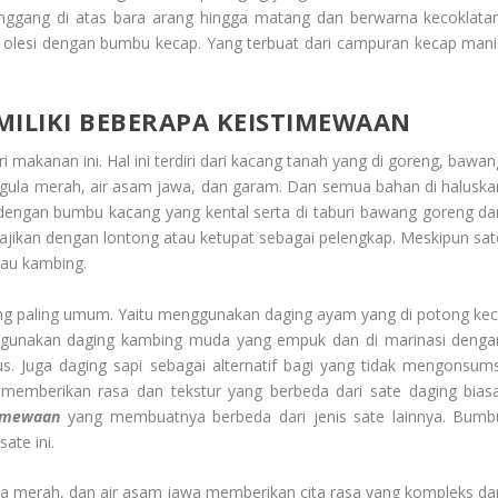
nggang di atas bara arang hingga matang dan berwarna kecoklatan
di olesi dengan bumbu kecap. Yang terbuat dari campuran kecap mani
ILIKI BEBERAPA KEISTIMEWAAN
kanan ini. Hal ini terdiri dari kacang tanah yang di goreng, bawan
 gula merah, air asam jawa, dan garam. Dan semua bahan di haluska
 dengan bumbu kacang yang kental serta di taburi bawang goreng da
i sajikan dengan lontong atau ketupat sebagai pelengkap. Meskipun sat
au kambing.
ang paling umum. Yaitu menggunakan daging ayam yang di potong keci
gunakan daging kambing muda yang empuk dan di marinasi denga
 Juga daging sapi sebagai alternatif bagi yang tidak mengonsums
memberikan rasa dan tekstur yang berbeda dari sate daging biasa
timewaan
yang membuatnya berbeda dari jenis sate lainnya. Bumb
ate ini.
ula merah, dan air asam jawa memberikan cita rasa yang kompleks da