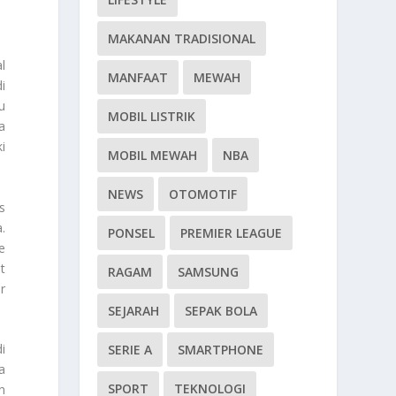
MAKANAN TRADISIONAL
l
MANFAAT
MEWAH
i
u
MOBIL LISTRIK
a
i
MOBIL MEWAH
NBA
NEWS
OTOMOTIF
s
.
PONSEL
PREMIER LEAGUE
e
t
RAGAM
SAMSUNG
r
SEJARAH
SEPAK BOLA
i
SERIE A
SMARTPHONE
a
SPORT
TEKNOLOGI
n