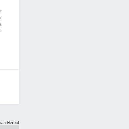
r
r
.
k
an Herbal