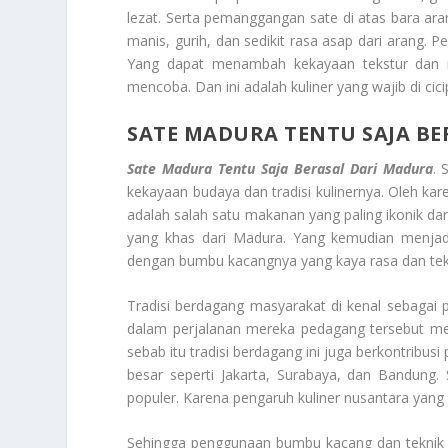
lezat. Serta pemanggangan sate di atas bara a
manis, gurih, dan sedikit rasa asap dari arang. 
Yang dapat menambah kekayaan tekstur dan r
mencoba. Dan ini adalah kuliner yang wajib di ci
SATE MADURA TENTU SAJA B
Sate Madura Tentu Saja Berasal Dari Madura
. 
kekayaan budaya dan tradisi kulinernya. Oleh kar
adalah salah satu makanan yang paling ikonik da
yang khas dari Madura. Yang kemudian menjadi 
dengan bumbu kacangnya yang kaya rasa dan tek
Tradisi berdagang masyarakat di kenal sebagai
dalam perjalanan mereka pedagang tersebut me
sebab itu tradisi berdagang ini juga berkontribus
besar seperti Jakarta, Surabaya, dan Bandung
populer. Karena pengaruh kuliner nusantara yang 
Sehingga penggunaan bumbu kacang dan teknik m