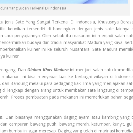
dura Yang Sudah Terkenal Di Indonesia
 Jenis Sate Yang Sangat Terkenal Di Indonesia, Khususnya Berasa
iki keunikan tersendiri di bandingkan dengan jenis sate lainnya d
n cara penyajiannya. Oleh sebab itu makanan ini menjadi salah sat
n mencerminkan budaya dan tradisi masyarakat Madura yang kaya. Sert
rkenalkan kuliner ini ke seluruh Nusantara. Sate Madura memilik
a kuliner.
erdagang. Dan
Olahan Khas Madura
ini menjadi salah satu komodita
akanan ini bisa menyebar luas ke berbagai wilayah di Indonesia
a, dan Bandung melalui para pedagang kaki lima yang menjajakan sat
ng di lengkapi dengan arang untuk membakar sate langsung di tempa
rah. Proses pembuatan pada makanan ini memerlukan bahan sega
t. Dan biasanya menggunakan daging ayam atau kambing yang d
 dari campuran bawang putih, bawang merah, ketumbar, kunyit, gul
alam bumbu ini agar meresap. Daging yang telah di marinasi kemudia