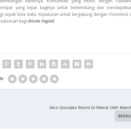
rkembangan kariernya. Komunikasi yang intens dengan Palladin
 tempat yang tepat baginya untuk berkembang dan mendapatka
gi sepak bola Italia. Keputusan untuk bergabung dengan Fiorentina d
esuksesan bagi
Nicolo Fagioli
.
N:
Nico Gonzalez Resmi Di Rekrut Oleh Manch
BERIK