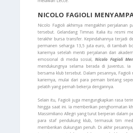
melawan Lecce.
NICOLO FAGIOLI MENYAMPA
Nicolo Fagioli akhirnya mengakhiri perjalanan 
tersebut. Gelandang Timnas Italia itu resmi m
terakhir bursa transfer. Kepindahannya terjadi d
permanen seharga 13,5 juta euro, di tambah bo
kariernya setelah meniti perjalanan dari akade
emosional di media sosial,
Nicolo Fagioli M
mendukungnya selama berada di Juventus. Ia
bersama klub tersebut. Dalam pesannya, Fagiol
kariernya, mulai dari para pemain bintang sepert
pelatih yang pernah bekerja dengannya.
Selain itu, Fagioli juga mengungkapkan rasa ter
hingga saat ini. Ia memberikan penghormatan k
Massimiliano Allegri yang turut berperan dalam p
para staf pendukung klub, termasuk tim medis
memberikan dukungan penuh. Di akhir pesannya