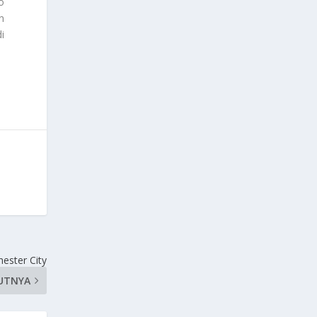
o
n
i
ester City
UTNYA