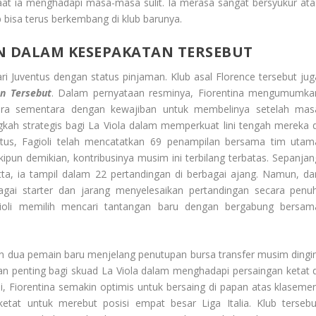
aat ia menghadapi masa-masa sulit. Ia merasa sangat bersyukur ata
 bisa terus berkembang di klub barunya.
N DALAM KESEPAKATAN TERSEBUT
ri Juventus dengan status pinjaman. Klub asal Florence tersebut jug
n Tersebut
. Dalam pernyataan resminya, Fiorentina mengumumka
cara sementara dengan kewajiban untuk membelinya setelah mas
gkah strategis bagi La Viola dalam memperkuat lini tengah mereka d
ntus, Fagioli telah mencatatkan 69 penampilan bersama tim utam
ipun demikian, kontribusinya musim ini terbilang terbatas. Sepanjan
, ia tampil dalam 22 pertandingan di berbagai ajang. Namun, dar
bagai starter dan jarang menyelesaikan pertandingan secara penuh
oli memilih mencari tantangan baru dengan bergabung bersam
kan dua pemain baru menjelang penutupan bursa transfer musim dingin
n penting bagi skuad La Viola dalam menghadapi persaingan ketat d
, Fiorentina semakin optimis untuk bersaing di papan atas klasemen
ketat untuk merebut posisi empat besar Liga Italia. Klub tersebu