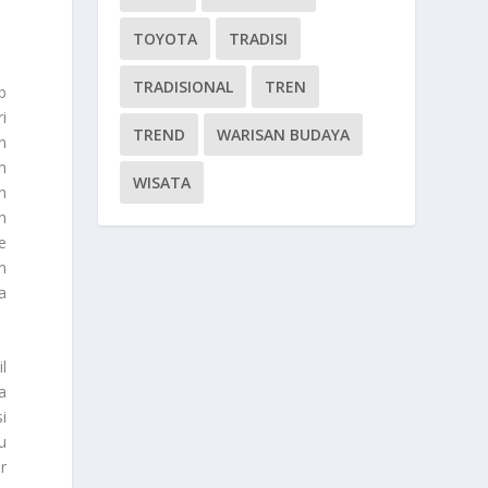
TOYOTA
TRADISI
TRADISIONAL
TREN
b
i
TREND
WARISAN BUDAYA
n
m
WISATA
n
h
e
n
a
l
a
i
u
r