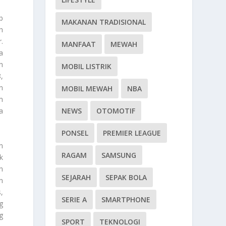
b
MAKANAN TRADISIONAL
h
.
MANFAAT
MEWAH
a
h
MOBIL LISTRIK
,
n
MOBIL MEWAH
NBA
m
a
NEWS
OTOMOTIF
PONSEL
PREMIER LEAGUE
n
RAGAM
SAMSUNG
k
n
SEJARAH
SEPAK BOLA
n
,
SERIE A
SMARTPHONE
g
g
SPORT
TEKNOLOGI