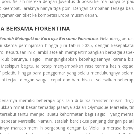
oin. Selisih mereka dengan Juventus di posisi kelima hanya terpau
at keempat, jaraknya hanya tiga poin. Dengan tambahan tenaga baru
engamankan tiket ke kompetisi Eropa musim depan.
A BERSAMA FIORENTINA
Memilih Melanjutkan Karirnya Bersama Fiorentina
. Gelandang berusi
lui skema peminjaman hingga Juni tahun 2025, dengan kesepakata
ro. Keputusan ini di ambil setelah mempertimbangkan berbagai aspek
 klub barunya. Fagioli mengungkapkan kebahagiaannya karena bis
 Meskipun begitu, ia tetap menyampaikan rasa terima kasih kepad
taf pelatih, hingga para penggemar yang selalu mendukungnya selam
ini terjadi dengan sangat cepat dan baru bisa di selesaikan beberap
benarnya memiliki beberapa opsi lain di bursa transfer musim dingi
ukkan minat besar terhadap jasanya adalah Olympique Marseille, ti
1 tersebut tentu menjadi suatu kehormatan bagi Fagioli, yang meras
 sebesar Marseille. Namun, setelah berdiskusi panjang dengan pelati
 akhirnya mantap memilih bergabung dengan La Viola. Ia merasa bahw