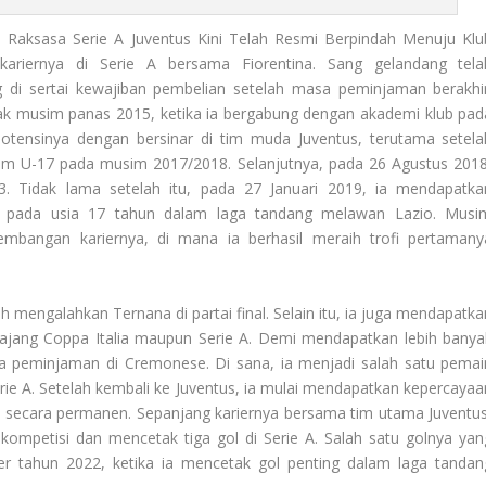
 Raksasa Serie A Juventus Kini Telah Resmi Berpindah Menuju Klu
 kariernya di Serie A bersama Fiorentina. Sang gelandang tela
di sertai kewajiban pembelian setelah masa peminjaman berakhir
ejak musim panas 2015, ketika ia bergabung dengan akademi klub pad
potensinya dengan bersinar di tim muda Juventus, terutama setela
im U-17 pada musim 2017/2018. Selanjutnya, pada 26 Agustus 2018
3. Tidak lama setelah itu, pada 27 Januari 2019, ia mendapatka
 A pada usia 17 tahun dalam laga tandang melawan Lazio. Musi
bangan kariernya, di mana ia berhasil meraih trofi pertamany
mengalahkan Ternana di partai final. Selain itu, ia juga mendapatka
ajang Coppa Italia maupun Serie A. Demi mendapatkan lebih banya
a peminjaman di Cremonese. Di sana, ia menjadi salah satu pemai
ie A. Setelah kembali ke Juventus, ia mulai mendapatkan kepercayaa
a secara permanen. Sepanjang kariernya bersama tim utama Juventus
kompetisi dan mencetak tiga gol di Serie A. Salah satu golnya yan
ber tahun 2022, ketika ia mencetak gol penting dalam laga tandan