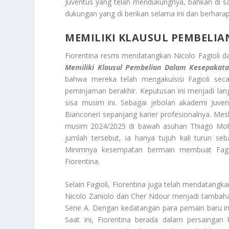
Juventus yang telah mendukungnya, bahkan di s
dukungan yang di berikan selama ini dan berharap
MEMILIKI KLAUSUL PEMBELIA
Fiorentina resmi mendatangkan Nicolo Fagioli da
Memiliki Klausul Pembelian Dalam Kesepakata
bahwa mereka telah mengakuisisi Fagioli se
peminjaman berakhir. Keputusan ini menjadi lan
sisa musim ini. Sebagai jebolan akademi Juve
Bianconeri sepanjang karier profesionalnya. Mesk
musim 2024/2025 di bawah asuhan Thiago Motta
jumlah tersebut, ia hanya tujuh kali turun se
Minimnya kesempatan bermain membuat Fagi
Fiorentina.
Selain Fagioli, Fiorentina juga telah mendatang
Nicolo Zaniolo dan Cher Ndour menjadi tambaha
Serie A. Dengan kedatangan para pemain baru ini
Saat ini, Fiorentina berada dalam persaingan 