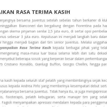
IKAN RASA TERIMA KASIH
panjangnya bersama Juventus setelah sebelas tahun berkarier di klu
eninggalkan Bianconeri dan bergabung dengan Fiorentina pada har
engan skema pinjaman senilai 2,5 juta euro, di sertai opsi pembelia
nus sebesar 3 juta euro. Keputusan ini menjadi langkah baru dala
mi hingga menjadi bagian dari tim senior Juventus. Melalui unggaha
enyampaikan Rasa Terima Kasih
kepada berbagai pihak yang tela
 mengenang masa-masa luar biasa selama lebih dari satu dekad
i menyebut beberapa sosok yang berperan besar dalam perkembanga
i Cristiano Ronaldo, Gianluigi Buffon, Giorgio Chiellini, hingga par
ima kasih kepada seluruh staf pelatih yang membimbingnya sejak keci
husus kepada Andrea Pirlo yang memberinya kesempatan debut sert
erjalanannya bersama Juventus. Tidak hanya itu, ia juga mengapresias
, fisioterapis, pelatih kebugaran, serta manajer tim yang selal
, Fagioli menyampaikan apresiasi mendalam kepada para penggema