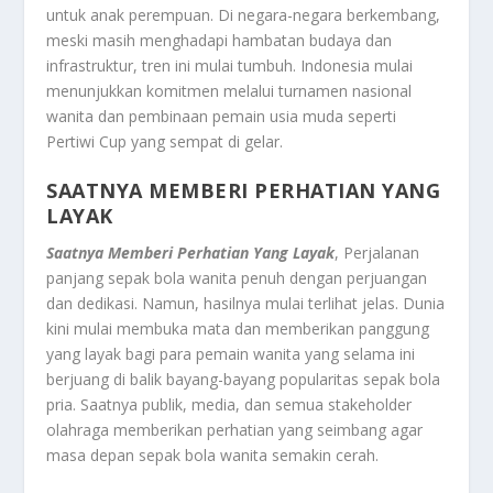
untuk anak perempuan. Di negara-negara berkembang,
meski masih menghadapi hambatan budaya dan
infrastruktur, tren ini mulai tumbuh. Indonesia mulai
menunjukkan komitmen melalui turnamen nasional
wanita dan pembinaan pemain usia muda seperti
Pertiwi Cup yang sempat di gelar.
SAATNYA MEMBERI PERHATIAN YANG
LAYAK
Saatnya Memberi Perhatian Yang Layak
, Perjalanan
panjang sepak bola wanita penuh dengan perjuangan
dan dedikasi. Namun, hasilnya mulai terlihat jelas. Dunia
kini mulai membuka mata dan memberikan panggung
yang layak bagi para pemain wanita yang selama ini
berjuang di balik bayang-bayang popularitas sepak bola
pria. Saatnya publik, media, dan semua stakeholder
olahraga memberikan perhatian yang seimbang agar
masa depan sepak bola wanita semakin cerah.