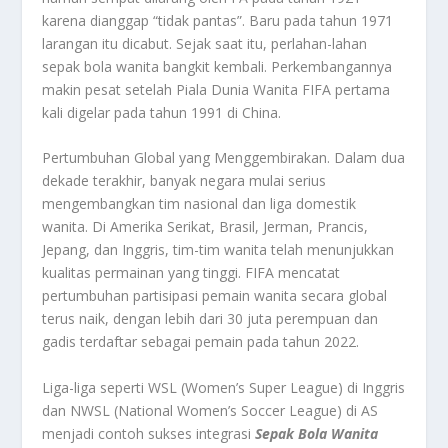
karena dianggap “tidak pantas”. Baru pada tahun 1971
larangan itu dicabut. Sejak saat itu, perlahan-lahan
sepak bola wanita bangkit kembali. Perkembangannya
makin pesat setelah Piala Dunia Wanita FIFA pertama
kali digelar pada tahun 1991 di China.
Pertumbuhan Global yang Menggembirakan. Dalam dua
dekade terakhir, banyak negara mulai serius
mengembangkan tim nasional dan liga domestik
wanita. Di Amerika Serikat, Brasil, Jerman, Prancis,
Jepang, dan Inggris, tim-tim wanita telah menunjukkan
kualitas permainan yang tinggi. FIFA mencatat
pertumbuhan partisipasi pemain wanita secara global
terus naik, dengan lebih dari 30 juta perempuan dan
gadis terdaftar sebagai pemain pada tahun 2022.
Liga-liga seperti WSL (Women’s Super League) di Inggris
dan NWSL (National Women’s Soccer League) di AS
menjadi contoh sukses integrasi
Sepak Bola Wanita