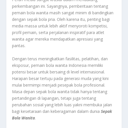
perkembangan ini. Sayangnya, pemberitaan tentang
pemain bola wanita masih sangat minim di bandingkan
dengan sepak bola pria. Oleh karena itu, penting bagi
media massa untuk lebih aktif menyoroti kompetisi,
profil pemain, serta perjalanan inspiratif para atlet
wanita agar mereka mendapatkan apresiasi yang
pantas.
Dengan terus meningkatkan fasilitas, pelatihan, dan
eksposur, pemain bola wanita Indonesia memiliki
potensi besar untuk bersaing di level internasional.
Harapan besar tertuju pada generasi muda yang kini
mulai bermimpi menjadi pesepak bola profesional.
Masa depan sepak bola wanita tidak hanya tentang
pertandingan di lapangan, tetapi juga tentang
perubahan sosial yang lebih luas yakni membuka jalan
bagi kesetaraan dan keberagaman dalam dunia
Sepak
Bola Wanita
.