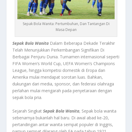
Sepak Bola Wanita: Pertumbuhan, Dan Tantangan Di
Masa Depan
Sepak Bola Wanita
Dalam Beberapa Dekade Terakhir
Telah Menunjukkan Perkembangan Signifikan Di
Berbagai Penjuru Dunia. Turnamen internasional seperti
FIFA Women’s World Cup, UEFA Women’s Champions
League, hingga kompetisi domestik di Eropa dan
Amerika mulai mendapat sorotan luas. Bahkan,
dukungan dari media, sponsor, dan federasi olahraga
perlahan mulai mengarah pada penyetaraan dengan
sepak bola pria.
Sejarah Singkat
Sepak Bola Wanita
, Sepak bola wanita
sebenarnya bukanlah hal baru. Di awal abad ke-20,
pertandingan antar wanita sempat populer di Inggris,
namun sempat dilarang oleh FA pada tahun 1921