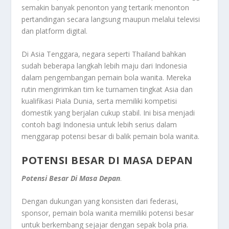
semakin banyak penonton yang tertarik menonton
pertandingan secara langsung maupun melalui televisi
dan platform digital.
Di Asia Tenggara, negara seperti Thailand bahkan
sudah beberapa langkah lebih maju dari Indonesia
dalam pengembangan pemain bola wanita. Mereka
rutin mengirimkan tim ke turnamen tingkat Asia dan
kualifikasi Piala Dunia, serta memiliki kompetisi
domestik yang berjalan cukup stabil. Ini bisa menjadi
contoh bagi Indonesia untuk lebih serius dalam
menggarap potensi besar di balik pemain bola wanita.
POTENSI BESAR DI MASA DEPAN
Potensi Besar Di Masa Depan
.
Dengan dukungan yang konsisten dari federasi,
sponsor, pemain bola wanita memiliki potensi besar
untuk berkembang sejajar dengan sepak bola pria.