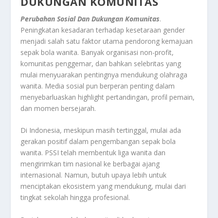
DUKUNGAN KOMUNITAS
Perubahan Sosial Dan Dukungan Komunitas
.
Peningkatan kesadaran terhadap kesetaraan gender
menjadi salah satu faktor utama pendorong kemajuan
sepak bola wanita. Banyak organisasi non-profit,
komunitas penggemar, dan bahkan selebritas yang
mulai menyuarakan pentingnya mendukung olahraga
wanita. Media sosial pun berperan penting dalam
menyebarluaskan highlight pertandingan, profil pemain,
dan momen bersejarah.
Di Indonesia, meskipun masih tertinggal, mulai ada
gerakan positif dalam pengembangan sepak bola
wanita. PSSI telah membentuk liga wanita dan
mengirimkan tim nasional ke berbagai ajang
internasional. Namun, butuh upaya lebih untuk
menciptakan ekosistem yang mendukung, mulai dari
tingkat sekolah hingga profesional.