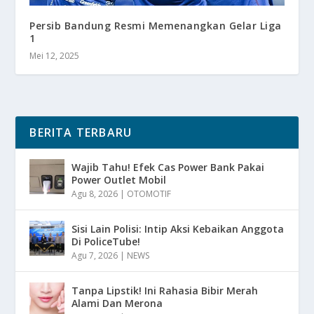
Persib Bandung Resmi Memenangkan Gelar Liga
1
Mei 12, 2025
BERITA TERBARU
Wajib Tahu! Efek Cas Power Bank Pakai
Power Outlet Mobil
Agu 8, 2026
|
OTOMOTIF
Sisi Lain Polisi: Intip Aksi Kebaikan Anggota
Di PoliceTube!
Agu 7, 2026
|
NEWS
Tanpa Lipstik! Ini Rahasia Bibir Merah
Alami Dan Merona