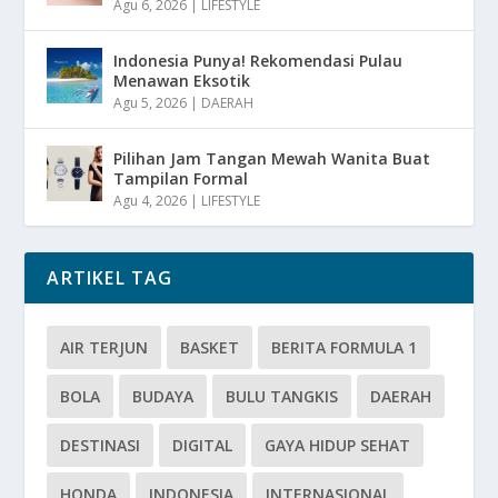
Agu 6, 2026
|
LIFESTYLE
Indonesia Punya! Rekomendasi Pulau
Menawan Eksotik
Agu 5, 2026
|
DAERAH
Pilihan Jam Tangan Mewah Wanita Buat
Tampilan Formal
Agu 4, 2026
|
LIFESTYLE
ARTIKEL TAG
AIR TERJUN
BASKET
BERITA FORMULA 1
BOLA
BUDAYA
BULU TANGKIS
DAERAH
DESTINASI
DIGITAL
GAYA HIDUP SEHAT
HONDA
INDONESIA
INTERNASIONAL