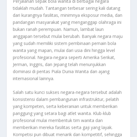
Perjalanan sepak bola wanita di berbagai negara
tidaklah mudah. Tantangan terbesar sering kali datang
dari kurangnya fasilitas, minimnya eksposur media, dan
pandangan masyarakat yang menganggap olahraga ini
bukan ranah perempuan. Namun, lambat laun
anggapan tersebut mulai berubah. Banyak negara maju
yang sudah memiliki sistem pembinaan pemain bola
wanita yang mapan, mulai dari usia dini hingga level
profesional. Negara-negara seperti Amerika Serikat,
Jerman, Inggris, dan Jepang telah menunjukkan
dominasi di pentas Piala Dunia Wanita dan ajang
internasional lainnya.
Salah satu kunci sukses negara-negara tersebut adalah
konsistensi dalam pembangunan infrastruktur, pelatih
yang kompeten, serta keberanian untuk memberikan
panggung yang setara bagi atlet wanita. Klub-klub
profesional mulai membentuk tim wanita dan
memberikan mereka fasilitas serta gaji yang layak.
Kompetisi pun dibuat menarik dan kompetitif, sehingga