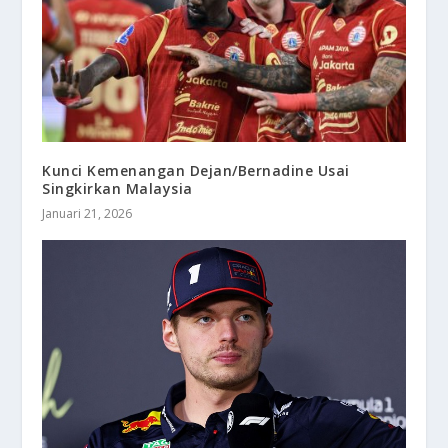
Kunci Kemenangan Dejan/Bernadine Usai
Singkirkan Malaysia
Januari 21, 2026