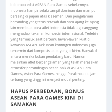
beberapa edisi ASEAN Para Games sebelumnya,
Indonesia hampir selalu tampil dominan dan mampu
bersaing di papan atas klasemen. Dan pengalaman
bertanding yang terus terasah dari satu ajang ke ajang
lain membuat para atlet Indonesia tidak lagi canggung
menghadapi tekanan kompetisi internasional. Terlebih
yang termasuk saat bertemu lawan-lawan kuat di
kawasan ASEAN. Kekuatan kontingen Indonesia juga
tercermin dari komposisi atlet yang di kirim. Banyak di
antara mereka bukan pendatang baru. Namun
melainkan atlet berpengalaman yang telah merasakan
atmosfer pertandingan besar, baik di ASEAN Para
Games, Asian Para Games, hingga Paralimpiade. Jam
terbang yang tinggi ini menjadi modal penting.
HAPUS PERBEDAAN, BONUS
ASEAN PARA GAMES KINI DI
SAMAKAN