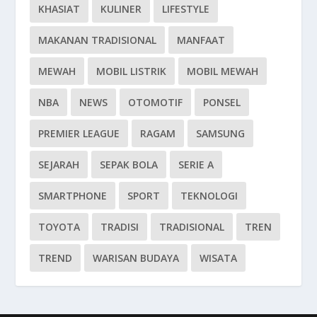
KHASIAT
KULINER
LIFESTYLE
MAKANAN TRADISIONAL
MANFAAT
MEWAH
MOBIL LISTRIK
MOBIL MEWAH
NBA
NEWS
OTOMOTIF
PONSEL
PREMIER LEAGUE
RAGAM
SAMSUNG
SEJARAH
SEPAK BOLA
SERIE A
SMARTPHONE
SPORT
TEKNOLOGI
TOYOTA
TRADISI
TRADISIONAL
TREN
TREND
WARISAN BUDAYA
WISATA