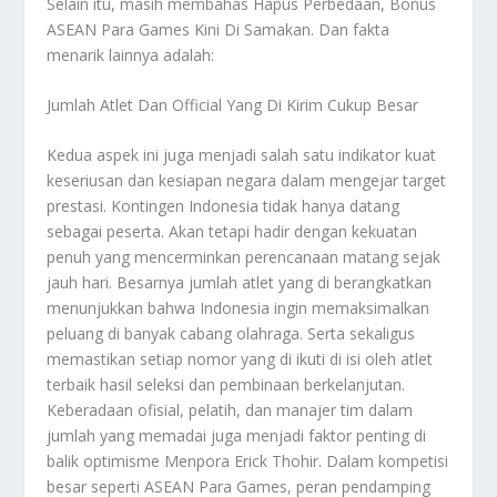
Selain itu, masih membahas
Hapus Perbedaan, Bonus
ASEAN Para Games Kini Di Samakan
. Dan fakta
menarik lainnya adalah:
Jumlah Atlet Dan Official Yang Di Kirim Cukup Besar
Kedua aspek ini juga menjadi salah satu indikator kuat
keseriusan dan kesiapan negara dalam mengejar target
prestasi. Kontingen Indonesia tidak hanya datang
sebagai peserta. Akan tetapi hadir dengan kekuatan
penuh yang mencerminkan perencanaan matang sejak
jauh hari. Besarnya jumlah atlet yang di berangkatkan
menunjukkan bahwa Indonesia ingin memaksimalkan
peluang di banyak cabang olahraga. Serta sekaligus
memastikan setiap nomor yang di ikuti di isi oleh atlet
terbaik hasil seleksi dan pembinaan berkelanjutan.
Keberadaan ofisial, pelatih, dan manajer tim dalam
jumlah yang memadai juga menjadi faktor penting di
balik optimisme Menpora Erick Thohir. Dalam kompetisi
besar seperti ASEAN Para Games, peran pendamping