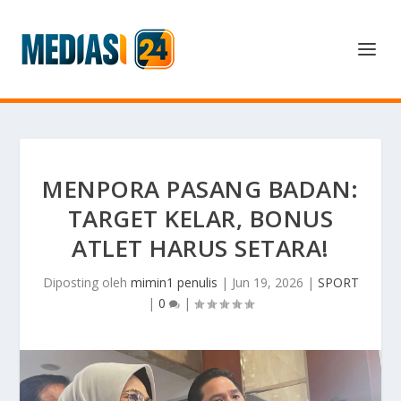
MENPORA PASANG BADAN:
TARGET KELAR, BONUS
ATLET HARUS SETARA!
Diposting oleh
mimin1 penulis
|
Jun 19, 2026
|
SPORT
|
0
|