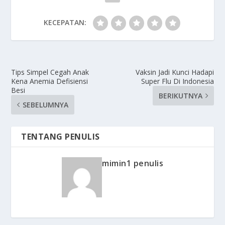
KECEPATAN:
Tips Simpel Cegah Anak
Vaksin Jadi Kunci Hadapi
Kena Anemia Defisiensi
Super Flu Di Indonesia
Besi
BERIKUTNYA
SEBELUMNYA
TENTANG PENULIS
mimin1 penulis