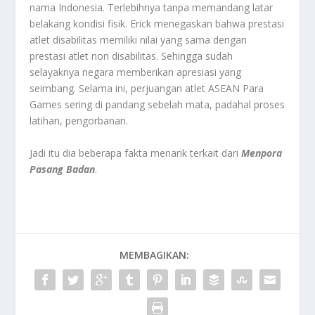
nama Indonesia. Terlebihnya tanpa memandang latar
belakang kondisi fisik. Erick menegaskan bahwa prestasi
atlet disabilitas memiliki nilai yang sama dengan
prestasi atlet non disabilitas. Sehingga sudah
selayaknya negara memberikan apresiasi yang
seimbang. Selama ini, perjuangan atlet ASEAN Para
Games sering di pandang sebelah mata, padahal proses
latihan, pengorbanan.
Jadi itu dia beberapa fakta menarik terkait dari
Menpora
Pasang Badan
.
MEMBAGIKAN: