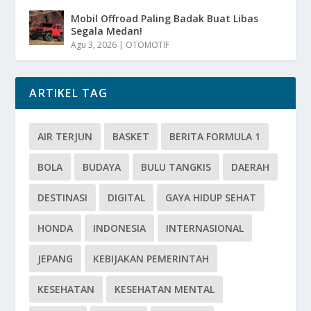
Mobil Offroad Paling Badak Buat Libas
Segala Medan!
Agu 3, 2026
|
OTOMOTIF
ARTIKEL TAG
AIR TERJUN
BASKET
BERITA FORMULA 1
BOLA
BUDAYA
BULU TANGKIS
DAERAH
DESTINASI
DIGITAL
GAYA HIDUP SEHAT
HONDA
INDONESIA
INTERNASIONAL
JEPANG
KEBIJAKAN PEMERINTAH
KESEHATAN
KESEHATAN MENTAL