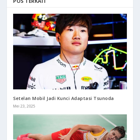
POS TERKAIT
Setelan Mobil Jadi Kunci Adaptasi Tsunoda
Mei 23, 2025