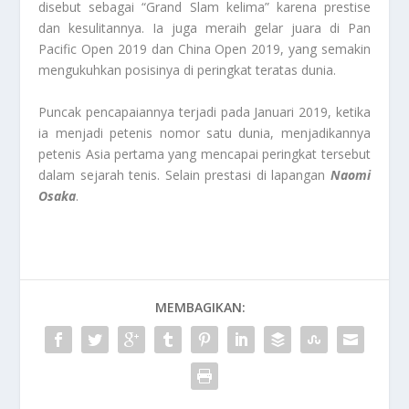
disebut sebagai “Grand Slam kelima” karena prestise
dan kesulitannya. Ia juga meraih gelar juara di Pan
Pacific Open 2019 dan China Open 2019, yang semakin
mengukuhkan posisinya di peringkat teratas dunia.
Puncak pencapaiannya terjadi pada Januari 2019, ketika
ia menjadi petenis nomor satu dunia, menjadikannya
petenis Asia pertama yang mencapai peringkat tersebut
dalam sejarah tenis. Selain prestasi di lapangan
Naomi
Osaka
.
MEMBAGIKAN: