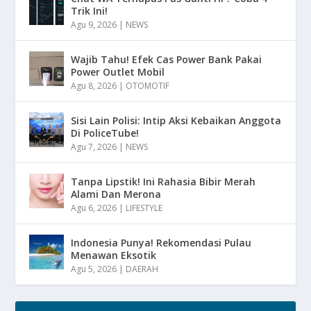
Trik Ini!
Agu 9, 2026
|
NEWS
Wajib Tahu! Efek Cas Power Bank Pakai
Power Outlet Mobil
Agu 8, 2026
|
OTOMOTIF
Sisi Lain Polisi: Intip Aksi Kebaikan Anggota
Di PoliceTube!
Agu 7, 2026
|
NEWS
Tanpa Lipstik! Ini Rahasia Bibir Merah
Alami Dan Merona
Agu 6, 2026
|
LIFESTYLE
Indonesia Punya! Rekomendasi Pulau
Menawan Eksotik
Agu 5, 2026
|
DAERAH