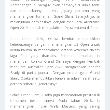
Kemenangan ini mengukuhkan namanya di dunia tenis
dan menjadikannya petenis Jepang pertama yang
memenangkan turnamen Grand Slam. Selanjutnya, ia
melanjutkan dominasinya dengan menjuarai Australian
Open 2019, setelah mengalahkan Petra Kvitová di final.
Pada tahun 2020, Osaka kembali menunjukkan
kehebatannya dengan memenangkan US Open untuk
kedua kalinya. Ia mengalahkan Victoria Azarenka dalam
laga final yang dramatis. Setahun kemudian, ia
menambah koleksi Grand Slam-nya dengan kembali
menjuarai Australian Open 2021, mengalahkan Jennifer
Brady di partai puncak. Dengan empat gelar Grand
Slam, Osaka membuktikan bahwa ia adalah salah satu
petenis terbaik di generasinya.
Selain Grand Slam, Osaka juga mencatatkan prestasi di
turnamen besar lainnya. Pada tahun 2018, ia
memenangkan Indian Wells Masters, yang sering