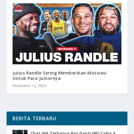
Julius Randle Sering Memberikan Motivasi
Untuk Para Juniornya
November 12, 2024
BERITA TERBARU
Chat WA Terhapus Pas Ganti HP? Coba 4