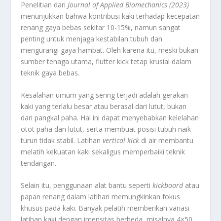
Penelitian dari
Journal of Applied Biomechanics (2023)
menunjukkan bahwa kontribusi kaki terhadap kecepatan
renang gaya bebas sekitar 10-15%, namun sangat
penting untuk menjaga kestabilan tubuh dan
mengurangi gaya hambat. Oleh karena itu, meski bukan
sumber tenaga utama, flutter kick tetap krusial dalam
teknik gaya bebas.
Kesalahan umum yang sering terjadi adalah gerakan
kaki yang terlalu besar atau berasal dari lutut, bukan
dari pangkal paha. Hal ini dapat menyebabkan kelelahan
otot paha dan lutut, serta membuat posisi tubuh naik-
turun tidak stabil. Latihan
vertical kick
di air membantu
melatih kekuatan kaki sekaligus memperbaiki teknik
tendangan.
Selain itu, penggunaan alat bantu seperti
kickboard
atau
papan renang dalam latihan memungkinkan fokus
khusus pada kaki. Banyak pelatih memberikan variasi
latihan kaki dengan intensitas berbeda, misalnya 4×50