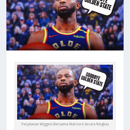
Perjalanan Wiggins Bersama Warriors Secara Ringkas