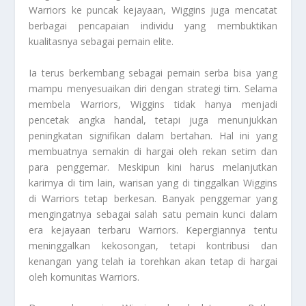
Warriors ke puncak kejayaan, Wiggins juga mencatat
berbagai pencapaian individu yang membuktikan
kualitasnya sebagai pemain elite.
Ia terus berkembang sebagai pemain serba bisa yang
mampu menyesuaikan diri dengan strategi tim. Selama
membela Warriors, Wiggins tidak hanya menjadi
pencetak angka handal, tetapi juga menunjukkan
peningkatan signifikan dalam bertahan. Hal ini yang
membuatnya semakin di hargai oleh rekan setim dan
para penggemar. Meskipun kini harus melanjutkan
karirnya di tim lain, warisan yang di tinggalkan Wiggins
di Warriors tetap berkesan. Banyak penggemar yang
mengingatnya sebagai salah satu pemain kunci dalam
era kejayaan terbaru Warriors. Kepergiannya tentu
meninggalkan kekosongan, tetapi kontribusi dan
kenangan yang telah ia torehkan akan tetap di hargai
oleh komunitas Warriors.