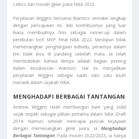
Celtics dan meraih gelar juara NBA 2022.
Perjalanan Wiggins bersama Warriors semakin lengkap
dengan pencapaian ini, dan kontribusinya yang luar
biasa membuatnya finis sebagai runner-up dalam
perebutan trofi MVP Final NBA 2022. Meskipun tidak
memenangkan penghargaan individu, perannya dalam
tim tidak bisa di pandang sebelah mata. Ia telah
membuktikan bahwa dirinya adalah bagian penting
dalam kesuksesan Warriors. Hal ini menjadikan
perjalanan Wiggins sebagai salah satu satu kisah
menarik dalam sejarah NBA.
MENGHADAPI BERBAGAI TANTANGAN
Andrew Wiggins telah membangun karir yang solid
sejak terpilih sebagai pilihan pertama dalam NBA Draft
2014. Namun, setelah mencapai puncak kejayaan
dengan memenangkan gelar juara, ia
Menghadapi
Berbagai Tantangan
. Pada musim 2022/2023, ia hanya