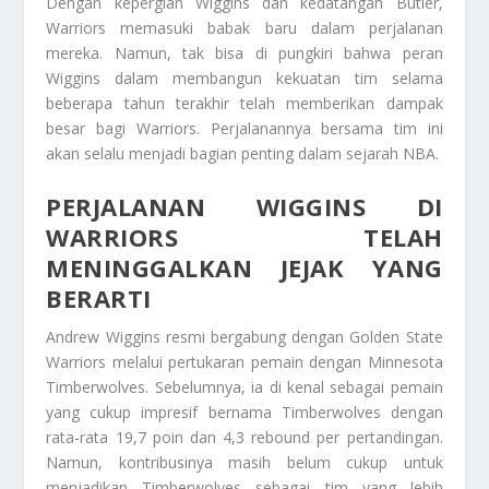
Dengan kepergian Wiggins dan kedatangan Butler,
Warriors memasuki babak baru dalam perjalanan
mereka. Namun, tak bisa di pungkiri bahwa peran
Wiggins dalam membangun kekuatan tim selama
beberapa tahun terakhir telah memberikan dampak
besar bagi Warriors. Perjalanannya bersama tim ini
akan selalu menjadi bagian penting dalam sejarah NBA.
PERJALANAN WIGGINS DI
WARRIORS TELAH
MENINGGALKAN JEJAK YANG
BERARTI
Andrew Wiggins resmi bergabung dengan Golden State
Warriors melalui pertukaran pemain dengan Minnesota
Timberwolves. Sebelumnya, ia di kenal sebagai pemain
yang cukup impresif bernama Timberwolves dengan
rata-rata 19,7 poin dan 4,3 rebound per pertandingan.
Namun, kontribusinya masih belum cukup untuk
menjadikan Timberwolves sebagai tim yang lebih