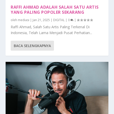
RAFFI AHMAD ADALAH SALAH SATU ARTIS
YANG PALING POPOLER SEKARANG
oleh
mediasi
|
Jan 21, 2025
|
DIGITAL
|
0
|
Raffi Ahmad, Salah Satu Artis Paling Terkenal Di
Indonesia, Telah Lama Menjadi Pusat Perhatian...
BACA SELENGKAPNYA