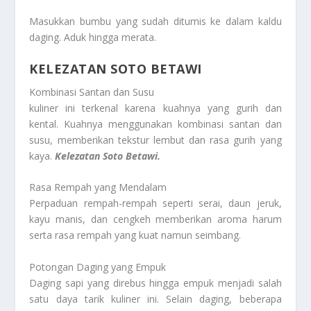
Masukkan bumbu yang sudah ditumis ke dalam kaldu
daging. Aduk hingga merata.
KELEZATAN SOTO BETAWI
Kombinasi Santan dan Susu
kuliner ini terkenal karena kuahnya yang gurih dan
kental. Kuahnya menggunakan kombinasi santan dan
susu, memberikan tekstur lembut dan rasa gurih yang
kaya.
Kelezatan Soto Betawi.
Rasa Rempah yang Mendalam
Perpaduan rempah-rempah seperti serai, daun jeruk,
kayu manis, dan cengkeh memberikan aroma harum
serta rasa rempah yang kuat namun seimbang.
Potongan Daging yang Empuk
Daging sapi yang direbus hingga empuk menjadi salah
satu daya tarik kuliner ini. Selain daging, beberapa