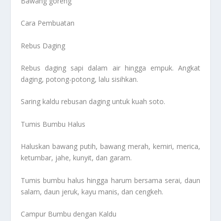
Bawang goreng
Cara Pembuatan
Rebus Daging
Rebus daging sapi dalam air hingga empuk. Angkat
daging, potong-potong, lalu sisihkan.
Saring kaldu rebusan daging untuk kuah soto.
Tumis Bumbu Halus
Haluskan bawang putih, bawang merah, kemiri, merica,
ketumbar, jahe, kunyit, dan garam.
Tumis bumbu halus hingga harum bersama serai, daun
salam, daun jeruk, kayu manis, dan cengkeh.
Campur Bumbu dengan Kaldu