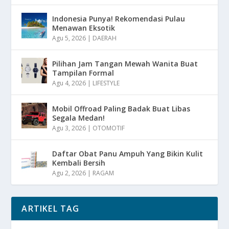
Indonesia Punya! Rekomendasi Pulau
Menawan Eksotik
Agu 5, 2026
|
DAERAH
Pilihan Jam Tangan Mewah Wanita Buat
Tampilan Formal
Agu 4, 2026
|
LIFESTYLE
Mobil Offroad Paling Badak Buat Libas
Segala Medan!
Agu 3, 2026
|
OTOMOTIF
Daftar Obat Panu Ampuh Yang Bikin Kulit
Kembali Bersih
Agu 2, 2026
|
RAGAM
ARTIKEL TAG