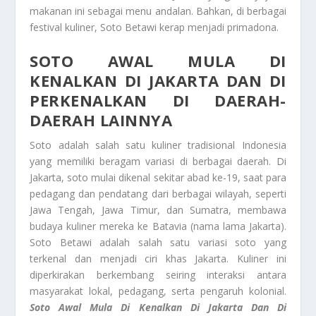
makanan ini sebagai menu andalan. Bahkan, di berbagai
festival kuliner, Soto Betawi kerap menjadi primadona.
SOTO AWAL MULA DI
KENALKAN DI JAKARTA DAN DI
PERKENALKAN DI DAERAH-
DAERAH LAINNYA
Soto adalah salah satu kuliner tradisional Indonesia
yang memiliki beragam variasi di berbagai daerah. Di
Jakarta, soto mulai dikenal sekitar abad ke-19, saat para
pedagang dan pendatang dari berbagai wilayah, seperti
Jawa Tengah, Jawa Timur, dan Sumatra, membawa
budaya kuliner mereka ke Batavia (nama lama Jakarta).
Soto Betawi adalah salah satu variasi soto yang
terkenal dan menjadi ciri khas Jakarta. Kuliner ini
diperkirakan berkembang seiring interaksi antara
masyarakat lokal, pedagang, serta pengaruh kolonial.
Soto Awal Mula Di Kenalkan Di Jakarta Dan Di