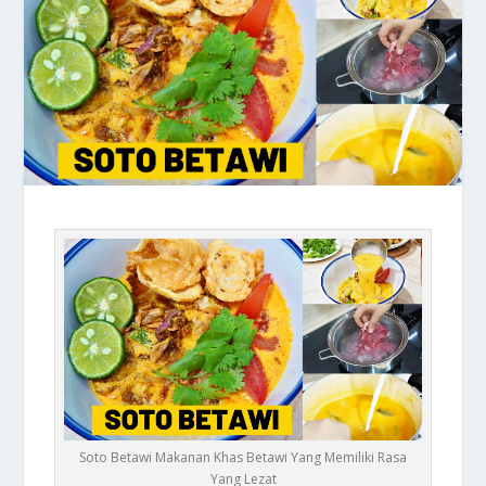
Soto Betawi Makanan Khas Betawi Yang Memiliki Rasa
Yang Lezat