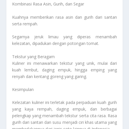
Kombinasi Rasa Asin, Gurih, dan Segar
Kuahnya memberikan rasa asin dan gurih dari santan
serta rempah.
Segarnya jeruk limau yang diperas menambah
kelezatan, dipadukan dengan potongan tomat.
Tekstur yang Beragam
Kuliner ini menawarkan tekstur yang unik, mulai dari
kuah lembut, daging empuk, hingga emping yang
renyah dan kentang goreng yang garing.
Kesimpulan
Kelezatan kuliner ini terletak pada perpaduan kuah gurih
yang kaya rempah, daging empuk, dan berbagai
pelengkap yang menambah tekstur serta cita rasa. Rasa
gurih dari santan dan susu menjadi ciri khas utama yang
membedakannya dari jenis soto lainnya di Indonesia.