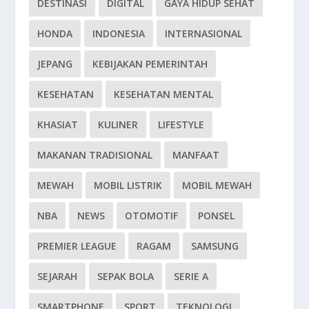
DESTINASI
DIGITAL
GAYA HIDUP SEHAT
HONDA
INDONESIA
INTERNASIONAL
JEPANG
KEBIJAKAN PEMERINTAH
KESEHATAN
KESEHATAN MENTAL
KHASIAT
KULINER
LIFESTYLE
MAKANAN TRADISIONAL
MANFAAT
MEWAH
MOBIL LISTRIK
MOBIL MEWAH
NBA
NEWS
OTOMOTIF
PONSEL
PREMIER LEAGUE
RAGAM
SAMSUNG
SEJARAH
SEPAK BOLA
SERIE A
SMARTPHONE
SPORT
TEKNOLOGI