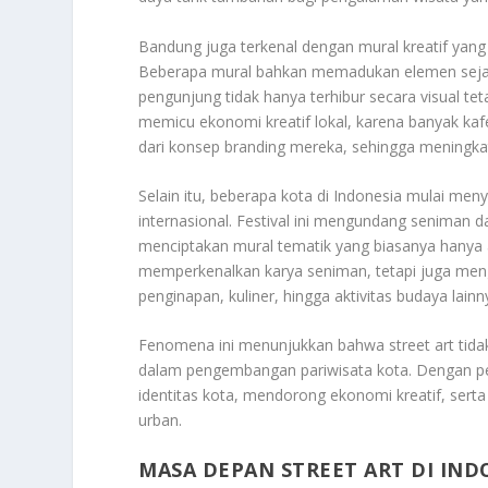
Bandung juga terkenal dengan mural kreatif yang 
Beberapa mural bahkan memadukan elemen sejara
pengunjung tidak hanya terhibur secara visual t
memicu ekonomi kreatif lokal, karena banyak kafe
dari konsep branding mereka, sehingga meningkatk
Selain itu, beberapa kota di Indonesia mulai men
internasional. Festival ini mengundang seniman d
menciptakan mural tematik yang biasanya hanya 
memperkenalkan karya seniman, tetapi juga men
penginapan, kuliner, hingga aktivitas budaya lainn
Fenomena ini menunjukkan bahwa street art tidak 
dalam pengembangan pariwisata kota. Dengan pe
identitas kota, mendorong ekonomi kreatif, sert
urban.
MASA DEPAN STREET ART DI IND