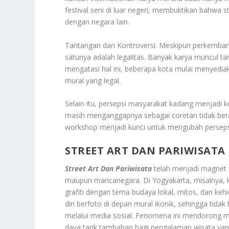
festival seni di luar negeri, membuktikan bahwa st
dengan negara lain.
Tantangan dan Kontroversi. Meskipun perkembang
satunya adalah legalitas. Banyak karya muncul t
mengatasi hal ini, beberapa kota mulai menyedia
mural yang legal.
Selain itu, persepsi masyarakat kadang menjadi 
masih menganggapnya sebagai coretan tidak berat
workshop menjadi kunci untuk mengubah persepsi
STREET ART DAN PARIWISATA
Street Art Dan Pariwisata
telah menjadi magnet w
maupun mancanegara. Di Yogyakarta, misalnya,
grafiti dengan tema budaya lokal, mitos, dan ke
diri berfoto di depan mural ikonik, sehingga tid
melalui media sosial. Fenomena ini mendorong mu
daya tarik tambahan bagi pengalaman wisata yang 