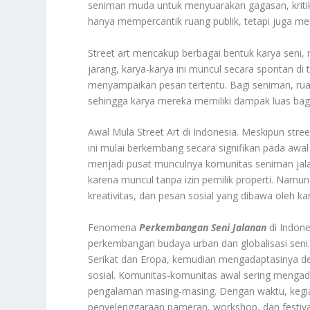
seniman muda untuk menyuarakan gagasan, kritik 
hanya mempercantik ruang publik, tetapi juga mem
Street art mencakup berbagai bentuk karya seni, mu
jarang, karya-karya ini muncul secara spontan d
menyampaikan pesan tertentu. Bagi seniman, ruan
sehingga karya mereka memiliki dampak luas bag
Awal Mula Street Art di Indonesia. Meskipun stre
ini mulai berkembang secara signifikan pada awal
menjadi pusat munculnya komunitas seniman jalan
karena muncul tanpa izin pemilik properti. Namun,
kreativitas, dan pesan sosial yang dibawa oleh ka
Fenomena
Perkembangan Seni Jalanan
di Indone
perkembangan budaya urban dan globalisasi seni. 
Serikat dan Eropa, kemudian mengadaptasinya den
sosial. Komunitas-komunitas awal sering mengadak
pengalaman masing-masing. Dengan waktu, kegiat
penyelenggaraan pameran, workshop, dan festiva