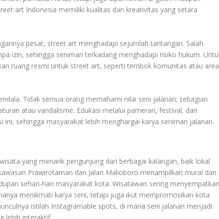
reet art Indonesia memiliki kualitas dan kreativitas yang setara
annya pesat, street art menghadapi sejumlah tantangan. Salah
anpa izin, sehingga seniman terkadang menghadapi risiko hukum. Untu
kan ruang resmi untuk street art, seperti tembok komunitas atau are
kendala. Tidak semua orang memahami nilai seni jalanan; sebagian
uran atau vandalisme. Edukasi melalui pameran, festival, dan
 ini, sehingga masyarakat lebih menghargai karya seniman jalanan.
isata yang menarik pengunjung dari berbagai kalangan, baik lokal
 kawasan Prawirotaman dan Jalan Malioboro menampilkan mural dan
hidupan sehari-hari masyarakat kota. Wisatawan sering menyempatka
ak hanya menikmati karya seni, tetapi juga ikut mempromosikan kota
nculnya istilah Instagramable spots, di mana seni jalanan menjadi
lebih interaktif.