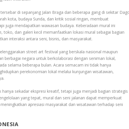
tersebar di sepanjang Jalan Braga dan beberapa gang di sekitar Dago
h kota, budaya Sunda, dan kritik sosial ringan, membuat
etapi juga mendapatkan wawasan budaya. Keberadaan mural ini
, toko, dan galeri kecil memanfaatkan lokasi mural sebagai bagian
an interaksi antara seni, bisnis, dan masyarakat.
yelenggarakan street art festival yang berskala nasional maupun
ari berbagai negara untuk berkolaborasi dengan seniman lokal,
ada selama beberapa bulan. Acara semacam ini tidak hanya
ghidupkan perekonomian lokal melalui kunjungan wisatawan,
ya.
hanya sekadar ekspresi kreatif, tetapi juga menjadi bagian strategis
ngelolaan yang tepat, mural dan seni jalanan dapat memperkuat
a meningkatkan apresiasi masyarakat dan wisatawan terhadap seni
ONESIA