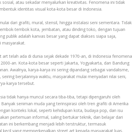
sosial, atau sekadar menyalurkan kreativitas. Fenomena ini tidak
bentuk identitas visual kota-kota besar di Indonesia.
lai dari grafiti, mural, stensil, hingga instalasi seni sementara. Tidak
i tembok-tembok kota, jembatan, atau dinding toko, dengan tujuan
g publik adalah kanvas besar yang dapat diakses siapa saja,
i masyarakat.
et art telah ada di dunia sejak dekade 1970-an, di Indonesia fenomen
 2000-an. Kota-kota besar seperti Jakarta, Yogyakarta, dan Bandung
an. Awalnya, karya-karya ini sering dipandang sebagai vandalisme,
 seiring berjalannya waktu, masyarakat mulai menyadari nilai seni,
rya-karya tersebut.
sia tidak hanya muncul secara tiba-tiba, tetapi dipengaruhi oleh
Banyak seniman muda yang terinspirasi oleh tren grafiti di Amerika
gan konteks lokal, seperti kehidupan kota, budaya pop, dan isu
an pertemuan informal, saling bertukar teknik, dan belajar dari
an ini berkembang menjadi lebih terstruktur, termasuk
l kecil yang memperkenalkan street art kepada masyarakat luas,