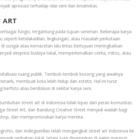
di apresiasi terhadap nilai seni dan kreativitas.
 ART
i berbagai fungsi, tergantung pada tujuan seniman. Beberapa karya
su seperti ketidakadilan, lingkungan, atau masalah perkotaan.
 sungai atau kemacetan lalu lintas bertujuan meningkatkan
 menjadi ekspresi budaya lokal, memperkenalkan cerita, mitos, atau
revitalisasi ruang publik. Tembok-tembok kosong yang awalnya
arik, membuat kota lebih hidup dan estetis. Hal ini turut
 berfoto atau berdiskusi di sekitar karya seni.
umbuhan street art di Indonesia tidak lepas dari peran komunitas.
gja Street Art, dan Bandung Creative Street menjadi wadah bagi
kshop, dan mempromosikan karya mereka.
groho, dan Indieguerillas telah mengangkat street art Indonesia ke
enarik perhatian lokal, tetapi juga dipamerkan di galeri maupun