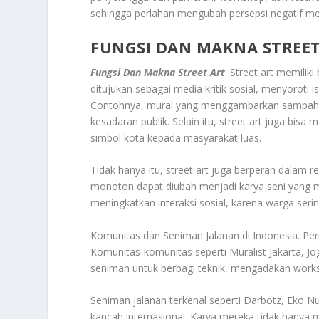
sehingga perlahan mengubah persepsi negatif menja
FUNGSI DAN MAKNA STREET
Fungsi Dan Makna Street Art
. Street art memilik
ditujukan sebagai media kritik sosial, menyoroti i
Contohnya, mural yang menggambarkan sampah di
kesadaran publik. Selain itu, street art juga bisa
simbol kota kepada masyarakat luas.
Tidak hanya itu, street art juga berperan dalam 
monoton dapat diubah menjadi karya seni yang men
meningkatkan interaksi sosial, karena warga sering
Komunitas dan Seniman Jalanan di Indonesia. Pert
Komunitas-komunitas seperti Muralist Jakarta, Jo
seniman untuk berbagi teknik, mengadakan wor
Seniman jalanan terkenal seperti Darbotz, Eko Nu
kancah internasional. Karya mereka tidak hanya m