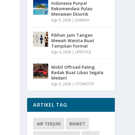
Indonesia Punya!
Rekomendasi Pulau
Menawan Eksotik
Agu 5, 2026
|
DAERAH
Pilihan Jam Tangan
Mewah Wanita Buat
Tampilan Formal
Agu 4, 2026
|
LIFESTYLE
Mobil Offroad Paling
Badak Buat Libas Segala
Medan!
Agu 3, 2026
|
OTOMOTIF
e
ARTIKEL TAG
AIR TERJUN
BASKET