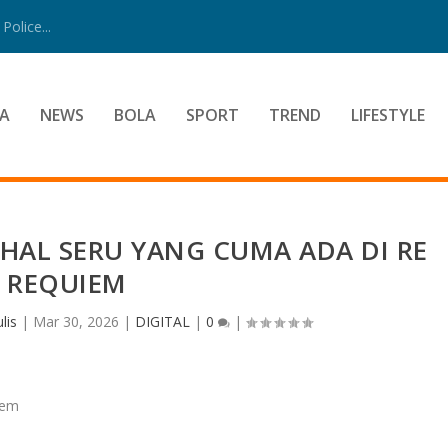
Police...
A
NEWS
BOLA
SPORT
TREND
LIFESTYLE
HAL SERU YANG CUMA ADA DI RE
REQUIEM
lis
|
Mar 30, 2026
|
DIGITAL
|
0
|