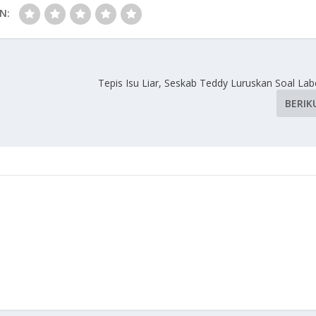
N:
Tepis Isu Liar, Seskab Teddy Luruskan Soal Lab
BERIK