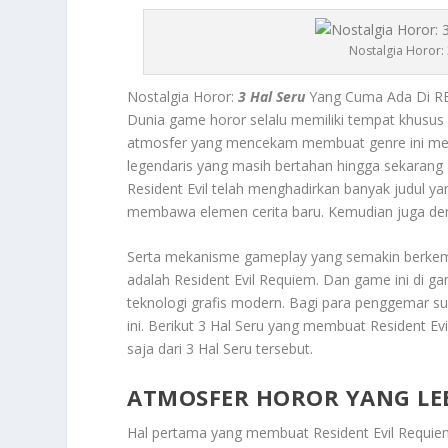
Nostalgia Horor:
Nostalgia Horor:
3 Hal Seru
Yang Cuma Ada Di RE 
Dunia game horor selalu memiliki tempat khusus d
atmosfer yang mencekam membuat genre ini memili
legendaris yang masih bertahan hingga sekarang 
Resident Evil telah menghadirkan banyak judul ya
membawa elemen cerita baru. Kemudian juga den
Serta mekanisme gameplay yang semakin berkemb
adalah Resident Evil Requiem. Dan game ini di 
teknologi grafis modern. Bagi para penggemar sur
ini. Berikut
3 Hal Seru
yang membuat Resident Evil
saja dari
3 Hal Seru
tersebut.
ATMOSFER HOROR YANG LEB
Hal pertama yang membuat Resident Evil Requie