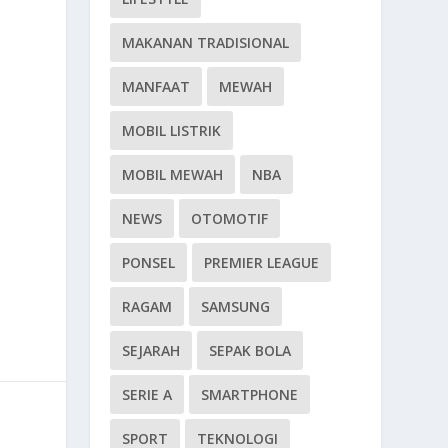
MAKANAN TRADISIONAL
MANFAAT
MEWAH
MOBIL LISTRIK
MOBIL MEWAH
NBA
NEWS
OTOMOTIF
PONSEL
PREMIER LEAGUE
RAGAM
SAMSUNG
SEJARAH
SEPAK BOLA
SERIE A
SMARTPHONE
SPORT
TEKNOLOGI