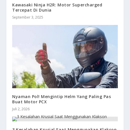
Kawasaki Ninja H2R: Motor Supercharged
Tercepat Di Dunia
September 3, 2025
Nyaman Pol! Mengintip Helm Yang Paling Pas
Buat Motor PCX
Juli 2, 2026
3 Kesalahan Krusial Saat Menggunakan Klakson