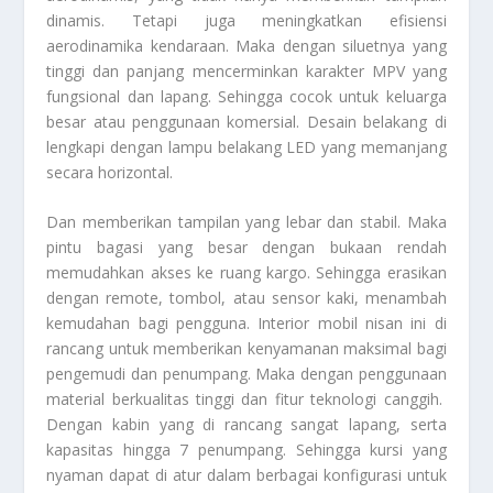
dinamis. Tetapi juga meningkatkan efisiensi
aerodinamika kendaraan. Maka dengan siluetnya yang
tinggi dan panjang mencerminkan karakter MPV yang
fungsional dan lapang. Sehingga cocok untuk keluarga
besar atau penggunaan komersial. Desain belakang di
lengkapi dengan lampu belakang LED yang memanjang
secara horizontal.
Dan memberikan tampilan yang lebar dan stabil. Maka
pintu bagasi yang besar dengan bukaan rendah
memudahkan akses ke ruang kargo. Sehingga erasikan
dengan remote, tombol, atau sensor kaki, menambah
kemudahan bagi pengguna. Interior mobil nisan ini di
rancang untuk memberikan kenyamanan maksimal bagi
pengemudi dan penumpang. Maka dengan penggunaan
material berkualitas tinggi dan fitur teknologi canggih.
Dengan kabin yang di rancang sangat lapang, serta
kapasitas hingga 7 penumpang. Sehingga kursi yang
nyaman dapat di atur dalam berbagai konfigurasi untuk