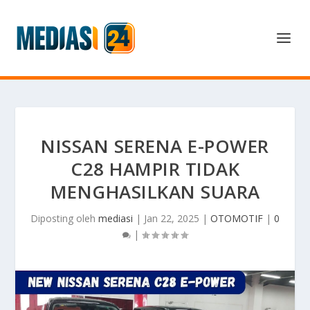
NISSAN SERENA E-POWER
C28 HAMPIR TIDAK
MENGHASILKAN SUARA
Diposting oleh
mediasi
|
Jan 22, 2025
|
OTOMOTIF
|
0
|