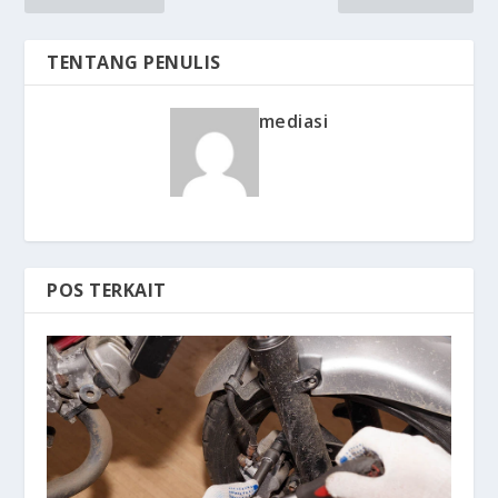
TENTANG PENULIS
mediasi
POS TERKAIT