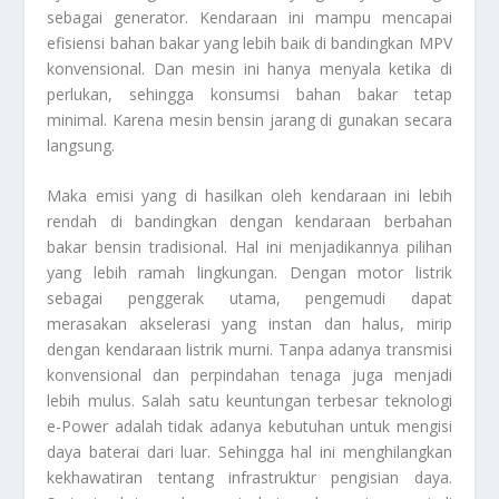
sebagai generator. Kendaraan ini mampu mencapai
efisiensi bahan bakar yang lebih baik di bandingkan MPV
konvensional. Dan mesin ini hanya menyala ketika di
perlukan, sehingga konsumsi bahan bakar tetap
minimal. Karena mesin bensin jarang di gunakan secara
langsung.
Maka emisi yang di hasilkan oleh kendaraan ini lebih
rendah di bandingkan dengan kendaraan berbahan
bakar bensin tradisional. Hal ini menjadikannya pilihan
yang lebih ramah lingkungan. Dengan motor listrik
sebagai penggerak utama, pengemudi dapat
merasakan akselerasi yang instan dan halus, mirip
dengan kendaraan listrik murni. Tanpa adanya transmisi
konvensional dan perpindahan tenaga juga menjadi
lebih mulus. Salah satu keuntungan terbesar teknologi
e-Power adalah tidak adanya kebutuhan untuk mengisi
daya baterai dari luar. Sehingga hal ini menghilangkan
kekhawatiran tentang infrastruktur pengisian daya.