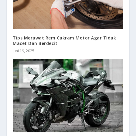
Tips Merawat Rem Cakram Motor Agar Tidak
Macet Dan Berdecit
Juni 19, 2025