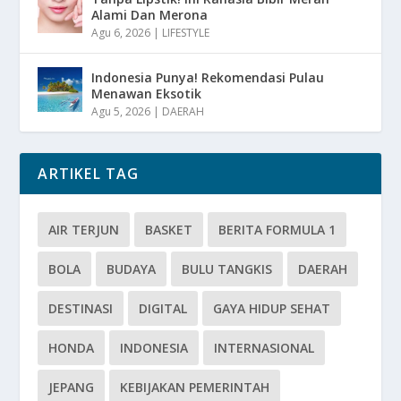
Alami Dan Merona
Agu 6, 2026
|
LIFESTYLE
Indonesia Punya! Rekomendasi Pulau
Menawan Eksotik
Agu 5, 2026
|
DAERAH
ARTIKEL TAG
AIR TERJUN
BASKET
BERITA FORMULA 1
BOLA
BUDAYA
BULU TANGKIS
DAERAH
DESTINASI
DIGITAL
GAYA HIDUP SEHAT
HONDA
INDONESIA
INTERNASIONAL
JEPANG
KEBIJAKAN PEMERINTAH