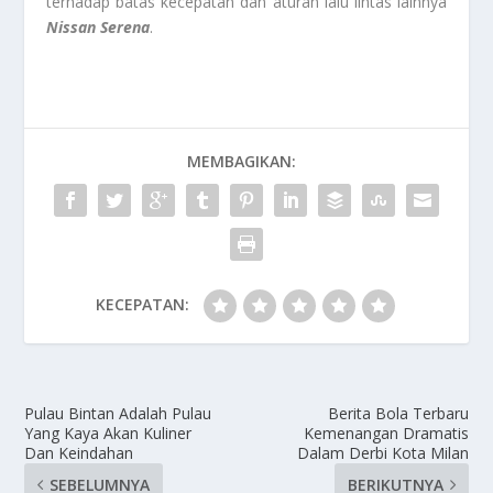
terhadap batas kecepatan dan aturan lalu lintas lainnya
Nissan Serena
.
MEMBAGIKAN:
KECEPATAN:
Pulau Bintan Adalah Pulau
Berita Bola Terbaru
Yang Kaya Akan Kuliner
Kemenangan Dramatis
Dan Keindahan
Dalam Derbi Kota Milan
SEBELUMNYA
BERIKUTNYA