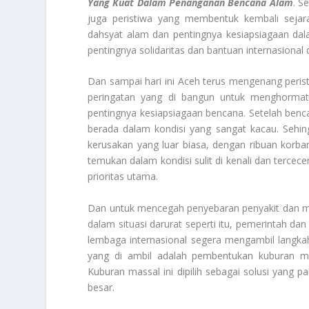
Yang Kuat Dalam Penanganan Bencana Alam
. S
juga peristiwa yang membentuk kembali sejara
dahsyat alam dan pentingnya kesiapsiagaan da
pentingnya solidaritas dan bantuan internasiona
Dan sampai hari ini Aceh terus mengenang peristi
peringatan yang di bangun untuk menghormat
pentingnya kesiapsiagaan bencana. Setelah ben
berada dalam kondisi yang sangat kacau. Seh
kerusakan yang luar biasa, dengan ribuan korba
temukan dalam kondisi sulit di kenali dan terce
prioritas utama.
Dan untuk mencegah penyebaran penyakit dan me
dalam situasi darurat seperti itu, pemerintah da
lembaga internasional segera mengambil langkah
yang di ambil adalah pembentukan kuburan mas
Kuburan massal ini dipilih sebagai solusi yang p
besar.