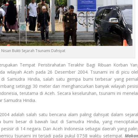
Nisan Bukti Sejarah Tsunami Dahsyat
upakan Tempat Peristirahatan Terakhir Bagi Ribuan Korban Yan
da wilayah Aceh pada 26 Desember 2004. Tsunami ini di picu ole
r di Samudra Hindia, salah satu gempa bumi terbesar yang perna
lombang setinggi 30 meter dan menghancurkan banyak wilayah pesisi
ndonesia, terutama di Aceh. Secara keseluruhan, tsunami ini menela
tar Samudra Hindia.
004 adalah salah satu bencana alam paling dahsyat dalam sejara
 bumi besar di bawah laut di Samudra Hindia, yang menciptaka
esisir di 14 negara. Dan Aceh Indonesia sebagai daerah yang palin
micu tsunami ini terjadi pada pukul 07:58 waktu setempat.
Maka