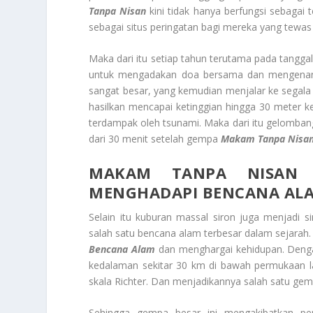
Tanpa Nisan
kini tidak hanya berfungsi sebagai t
sebagai situs peringatan bagi mereka yang tewas
Maka dari itu setiap tahun terutama pada tangg
untuk mengadakan doa bersama dan mengenang 
sangat besar, yang kemudian menjalar ke segala
hasilkan mencapai ketinggian hingga 30 meter 
terdampak oleh tsunami. Maka dari itu gelomba
dari 30 menit setelah gempa
Makam Tanpa Nisa
MAKAM TANPA NISAN
MENGHADAPI BENCANA AL
Selain itu kuburan massal siron juga menjadi
salah satu bencana alam terbesar dalam sejarah
Bencana Alam
dan menghargai kehidupan. Dengan
kedalaman sekitar 30 km di bawah permukaan la
skala Richter. Dan menjadikannya salah satu gemp
Sehingga gempa besar ini mengakibatkan per