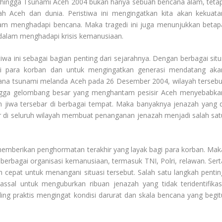
ehingga Tsunami Aceh 2004 bukan hanya sebuah bencana alam, tetap
h Aceh dan dunia. Peristiwa ini mengingatkan kita akan kekuata
lam menghadapi bencana. Maka tragedi ini juga menunjukkan betap
l dalam menghadapi krisis kemanusiaan.
wa ini sebagai bagian penting dari sejarahnya. Dengan berbagai situ
i para korban dan untuk mengingatkan generasi mendatang aka
cana tsunami melanda Aceh pada 26 Desember 2004, wilayah tersebu
ingga gelombang besar yang menghantam pesisir Aceh menyebabka
n jiwa tersebar di berbagai tempat. Maka banyaknya jenazah yang d
cer di seluruh wilayah membuat penanganan jenazah menjadi salah sat
mberikan penghormatan terakhir yang layak bagi para korban. Mak
n berbagai organisasi kemanusiaan, termasuk TNI, Polri, relawan. Sert
 cepat untuk menangani situasi tersebut. Salah satu langkah pentin
sal untuk menguburkan ribuan jenazah yang tidak teridentifikasi
aling praktis mengingat kondisi darurat dan skala bencana yang begit