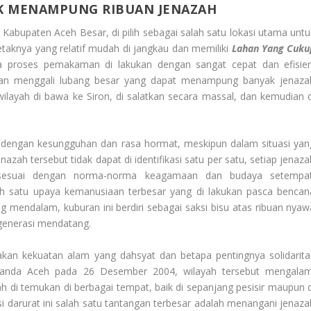
K MENAMPUNG RIBUAN JENAZAH
 Kabupaten Aceh Besar, di pilih sebagai salah satu lokasi utama untu
 letaknya yang relatif mudah di jangkau dan memiliki
Lahan Yang Cuku
a proses pemakaman di lakukan dengan sangat cepat dan efisien
an menggali lubang besar yang dapat menampung banyak jenaza
wilayah di bawa ke Siron, di salatkan secara massal, dan kemudian d
 dengan kesungguhan dan rasa hormat, meskipun dalam situasi yan
azah tersebut tidak dapat di identifikasi satu per satu, setiap jenaza
 sesuai dengan norma-norma keagamaan dan budaya setempat
h satu upaya kemanusiaan terbesar yang di lakukan pasca bencan
g mendalam, kuburan ini berdiri sebagai saksi bisu atas ribuan nyaw
 generasi mendatang.
kan kekuatan alam yang dahsyat dan betapa pentingnya solidarita
elanda Aceh pada 26 Desember 2004, wilayah tersebut mengalam
 di temukan di berbagai tempat, baik di sepanjang pesisir maupun d
i darurat ini salah satu tantangan terbesar adalah menangani jenaza