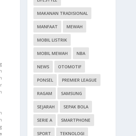
MAKANAN TRADISIONAL
MANFAAT
MEWAH
MOBIL LISTRIK
MOBIL MEWAH
NBA
g
NEWS
OTOMOTIF
h
h
PONSEL
PREMIER LEAGUE
r
n
RAGAM
SAMSUNG
SEJARAH
SEPAK BOLA
h
n
SERIE A
SMARTPHONE
g
SPORT
TEKNOLOGI
m