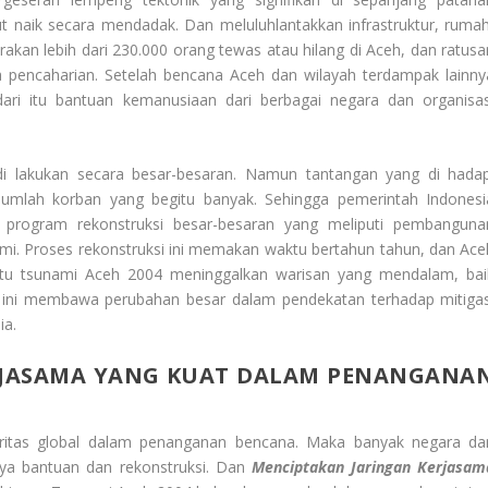
 naik secara mendadak. Dan meluluhlantakkan infrastruktur, rumah
akan lebih dari 230.000 orang tewas atau hilang di Aceh, dan ratusa
ta pencaharian. Setelah bencana Aceh dan wilayah terdampak lainny
ari itu bantuan kemanusiaan dari berbagai negara dan organisas
i lakukan secara besar-besaran. Namun tantangan yang di hadap
jumlah korban yang begitu banyak. Sehingga pemerintah Indonesi
 program rekonstruksi besar-besaran yang meliputi pembanguna
omi. Proses rekonstruksi ini memakan waktu bertahun tahun, dan Ace
i itu tsunami Aceh 2004 meninggalkan warisan yang mendalam, bai
i ini membawa perubahan besar dalam pendekatan terhadap mitigas
ia.
RJASAMA YANG KUAT DALAM PENANGANA
idaritas global dalam penanganan bencana. Maka banyak negara da
paya bantuan dan rekonstruksi. Dan
Menciptakan Jaringan Kerjasam