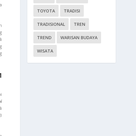
a
TOYOTA
TRADISI
TRADISIONAL
TREN
n
g
TREND
WARISAN BUDAYA
i
g
WISATA
g
M
i
i
i
3
n