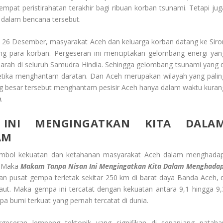
empat peristirahatan terakhir bagi ribuan korban tsunami. Tetapi jug
 dalam bencana tersebut.
al 26 Desember, masyarakat Aceh dan keluarga korban datang ke Siro
para korban. Pergeseran ini menciptakan gelombang energi yan
 arah di seluruh Samudra Hindia. Sehingga gelombang tsunami yang d
ketika menghantam daratan. Dan Aceh merupakan wilayah yang palin
ng besar tersebut menghantam pesisir Aceh hanya dalam waktu kuran
n
.
INI MENGINGATKAN KITA DALA
AM
 simbol kekuatan dan ketahanan masyarakat Aceh dalam menghadap
. Maka
Makam Tanpa Nisan
Ini Mengingatkan Kita Dalam Menghadap
 pusat gempa terletak sekitar 250 km di barat daya Banda Aceh, d
ut. Maka gempa ini tercatat dengan kekuatan antara 9,1 hingga 9,
a bumi terkuat yang pernah tercatat di dunia.
geseran lempeng tektonik yang signifikan di sepanjang pataha