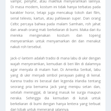
vampir, penyihir, atau makhluk menyeramkan lainnya.
Di masa modern, kostum ini tidak hanya terbatas pada
karakter horor, tetapi juga mencakup tokoh dari film,
serial televisi, kartun, atau pahlawan super. Dan orang
Celtic percaya bahwa pada malam Samhain, roh jahat
dan arwah orang mati berkeliaran di bumi. Maka dari itu
mereka mengenakan kostum dan topeng
menyeramkan untuk menyamarkan diri dan menakut
nakuti roh tersebut.
Jack-o’-lantern adalah tradisi di mana labu di ukir dengan
wajah menyeramkan, kemudian di beri lilin di dalamnya
agar menyala di malam hari. Di Amerika Serikat, labu
yang di ukir menjadi simbol perayaan paling di kenal.
Karena tradisi ini berasal dari legenda Irlandia tentang
seorang pria bernama Jack yang menipu setan dan,
setelah meninggal, di larang masuk ke surga maupun
neraka. Sehingga dia kemudian di kutuk untuk
berkeliaran di bumi dengan hanya lentera yang terbuat
dari lobak untuk menerangi jalannya.