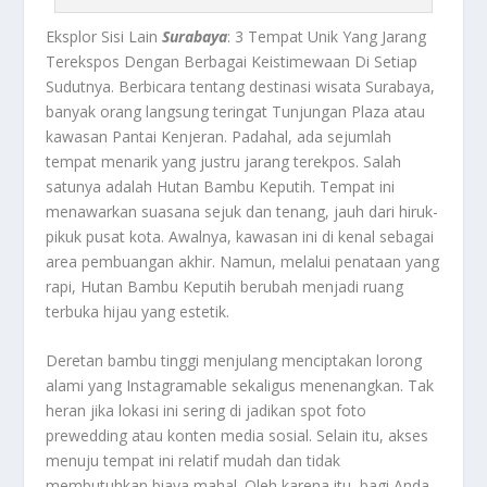
Eksplor Sisi Lain
Surabaya
: 3 Tempat Unik Yang Jarang
Terekspos Dengan Berbagai Keistimewaan Di Setiap
Sudutnya.
Berbicara tentang destinasi wisata
Surabaya
,
banyak orang langsung teringat Tunjungan Plaza atau
kawasan Pantai Kenjeran. Padahal, ada sejumlah
tempat menarik yang justru jarang terekpos. Salah
satunya adalah Hutan Bambu Keputih. Tempat ini
menawarkan suasana sejuk dan tenang, jauh dari hiruk-
pikuk pusat kota. Awalnya, kawasan ini di kenal sebagai
area pembuangan akhir. Namun, melalui penataan yang
rapi, Hutan Bambu Keputih berubah menjadi ruang
terbuka hijau yang estetik.
Deretan bambu tinggi menjulang menciptakan lorong
alami yang Instagramable sekaligus menenangkan. Tak
heran jika lokasi ini sering di jadikan spot foto
prewedding atau konten media sosial. Selain itu, akses
menuju tempat ini relatif mudah dan tidak
membutuhkan biaya mahal. Oleh karena itu, bagi Anda