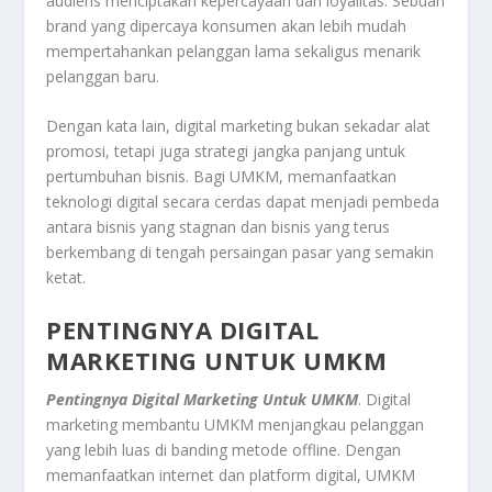
audiens menciptakan kepercayaan dan loyalitas. Sebuah
brand yang dipercaya konsumen akan lebih mudah
mempertahankan pelanggan lama sekaligus menarik
pelanggan baru.
Dengan kata lain, digital marketing bukan sekadar alat
promosi, tetapi juga strategi jangka panjang untuk
pertumbuhan bisnis. Bagi UMKM, memanfaatkan
teknologi digital secara cerdas dapat menjadi pembeda
antara bisnis yang stagnan dan bisnis yang terus
berkembang di tengah persaingan pasar yang semakin
ketat.
PENTINGNYA DIGITAL
MARKETING UNTUK UMKM
Pentingnya Digital Marketing Untuk UMKM
. Digital
marketing membantu UMKM menjangkau pelanggan
yang lebih luas di banding metode offline. Dengan
memanfaatkan internet dan platform digital, UMKM