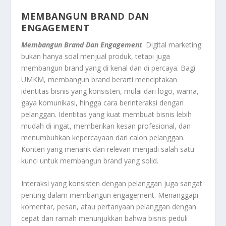
MEMBANGUN BRAND DAN
ENGAGEMENT
Membangun Brand Dan Engagement
. Digital marketing
bukan hanya soal menjual produk, tetapi juga
membangun brand yang di kenal dan di percaya. Bagi
UMKM, membangun brand berarti menciptakan
identitas bisnis yang konsisten, mulai dari logo, warna,
gaya komunikasi, hingga cara berinteraksi dengan
pelanggan. Identitas yang kuat membuat bisnis lebih
mudah di ingat, memberikan kesan profesional, dan
menumbuhkan kepercayaan dari calon pelanggan.
Konten yang menarik dan relevan menjadi salah satu
kunci untuk membangun brand yang solid.
Interaksi yang konsisten dengan pelanggan juga sangat
penting dalam membangun engagement. Menanggapi
komentar, pesan, atau pertanyaan pelanggan dengan
cepat dan ramah menunjukkan bahwa bisnis peduli