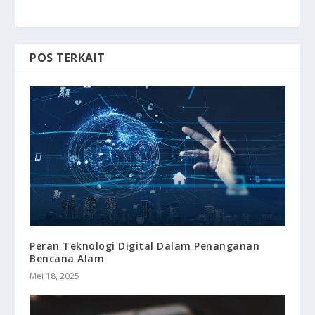
POS TERKAIT
Peran Teknologi Digital Dalam Penanganan
Bencana Alam
Mei 18, 2025