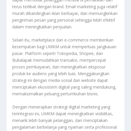
terus terlibat dengan brand. Email marketing juga relatif
murah dibandingkan iklan berbayar, dan memungkinkan
pengiriman pesan yang personal sehingga lebih efektif
dalam meningkatkan penjualan.
Selain itu, marketplace dan e-commerce memberikan
kesempatan bagi UMKM untuk memperluas jangkauan
pasar. Platform seperti Tokopedia, Shopee, dan
Bukalapak memudahkan transaksi, mempercepat
proses pembayaran, dan meningkatkan eksposur
produk ke audiens yang lebih luas. Menggabungkan
strategi ini dengan media sosial dan website dapat
menciptakan ekosistem digital yang saling mendukung,
memaksimalkan peluang pertumbuhan bisnis.
Dengan menerapkan strategi digital marketing yang
terintegrasi ini, UMKM dapat meningkatkan visibilitas,
menarik lebih banyak pelanggan, dan menciptakan
pengalaman berbelanja yang nyaman serta profesional.