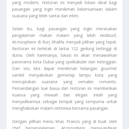
yang modern, restoran ini menjadi lokasi ideal bagi
pasangan yang ingin menikmati kebersamaan dalam
suasana yang lebih santai dan intim.
Selain itu, bagi pasangan yang ingin merasakan
pengalaman makan malam yang lebih eksklusif,
At.mosphere di Burj Khalifa menjadi pilihan yang tepat.
Restoran ini terletak di lantai 122 gedung tertinggi di
dunia. Oleh karenanya, lokasi ini akan menawarkan
panorama kota Dubai yang spektakuler dari ketinggian.
Dari sini, kita dapat menikmati hidangan gourmet
sambil menyaksikan gemerlap lampu kota yang
menciptakan suasana yang semakin romantis.
Pemandangan luar biasa dari restoran ini memberikan
nuansa yang mewah dan elegan. Inilah yang
menjadikannya sebagai tempat yang sempurna untuk
menghabiskan malam istimewa bersama pasangan.
Dengan pilihan menu khas Prancis yang di buat oleh
chef berpengalaman, At.mosphere menyuguhkan