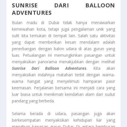
SUNRISE DARI BALLOON
ADVENTURES
Bulan madu di Dubai tidak hanya menawarkan
kemewahan kota, tetapi juga pengalaman unik yang
sulit kita temukan di tempat lain. Salah satu aktivitas
yang dapat memberikan kesan mendalam adalah
penerbangan dengan balon udara di atas gurun yang
luas. Petualangan ini memungkinkan pasangan untuk
menyaksikan panorama menakjubkan dengan melihat
Sunrise Dari Balloon Adventures
. Kita akan
menyaksikan indahnya matahari terbit dengan warna-
warna hangat yang menyelimuti hamparan pasir
keemasan. Perjalanan bersama ini menjadi cara yang
luar biasa untuk menikmati keindahan alam dari sudut
pandang yang berbeda.
Selama berada di udara, pasangan juga akan
berkesempatan menyaksikan kehidupan liar yang
menghuni kawasan gurun Dubai. Di antara hembusan