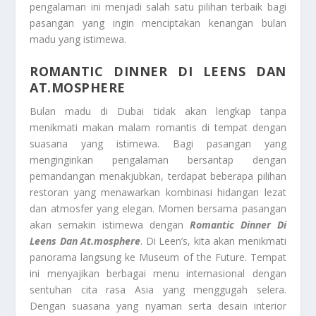
pengalaman ini menjadi salah satu pilihan terbaik bagi
pasangan yang ingin menciptakan kenangan bulan
madu yang istimewa.
ROMANTIC DINNER DI LEENS DAN
AT.MOSPHERE
Bulan madu di Dubai tidak akan lengkap tanpa
menikmati makan malam romantis di tempat dengan
suasana yang istimewa. Bagi pasangan yang
menginginkan pengalaman bersantap dengan
pemandangan menakjubkan, terdapat beberapa pilihan
restoran yang menawarkan kombinasi hidangan lezat
dan atmosfer yang elegan. Momen bersama pasangan
akan semakin istimewa dengan
Romantic Dinner Di
Leens Dan At.mosphere
. Di Leen’s, kita akan menikmati
panorama langsung ke Museum of the Future. Tempat
ini menyajikan berbagai menu internasional dengan
sentuhan cita rasa Asia yang menggugah selera.
Dengan suasana yang nyaman serta desain interior