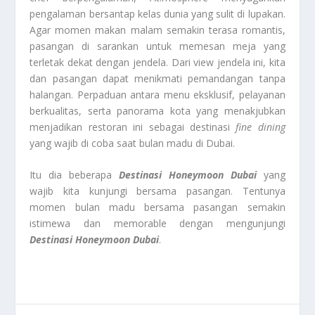
pengalaman bersantap kelas dunia yang sulit di lupakan.
Agar momen makan malam semakin terasa romantis,
pasangan di sarankan untuk memesan meja yang
terletak dekat dengan jendela. Dari view jendela ini, kita
dan pasangan dapat menikmati pemandangan tanpa
halangan. Perpaduan antara menu eksklusif, pelayanan
berkualitas, serta panorama kota yang menakjubkan
menjadikan restoran ini sebagai destinasi
fine dining
yang wajib di coba saat bulan madu di Dubai.
Itu dia beberapa
Destinasi Honeymoon Dubai
yang
wajib kita kunjungi bersama pasangan. Tentunya
momen bulan madu bersama pasangan semakin
istimewa dan memorable dengan mengunjungi
Destinasi Honeymoon Dubai
.