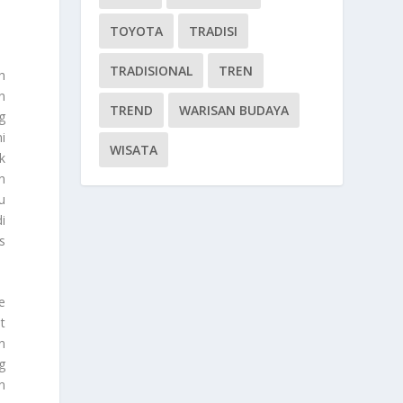
TOYOTA
TRADISI
TRADISIONAL
TREN
h
n
TREND
WARISAN BUDAYA
g
i
WISATA
k
n
u
i
s
e
t
n
g
n