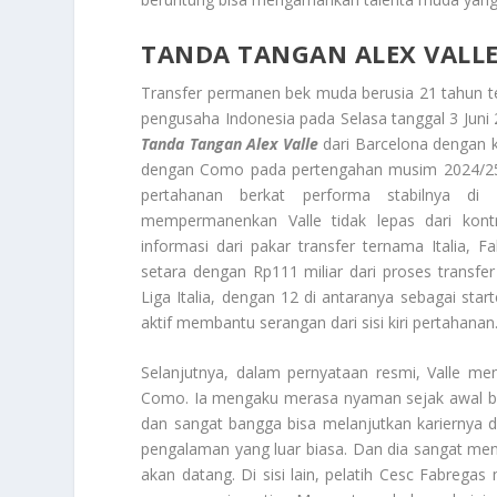
TANDA TANGAN ALEX VALL
Transfer permanen bek muda berusia 21 tahun ter
pengusaha Indonesia pada Selasa tanggal 3 Ju
Tanda Tangan Alex Valle
dari Barcelona dengan k
dengan Como pada pertengahan musim 2024/25 s
pertahanan berkat performa stabilnya d
mempermanenkan Valle tidak lepas dari kont
informasi dari pakar transfer ternama Italia,
setara dengan Rp111 miliar dari proses transfer 
Liga Italia, dengan 12 di antaranya sebagai st
aktif membantu serangan dari sisi kiri pertahanan
Selanjutnya, dalam pernyataan resmi, Valle m
Como. Ia mengaku merasa nyaman sejak awal ber
dan sangat bangga bisa melanjutkan kariernya 
pengalaman yang luar biasa. Dan dia sangat men
akan datang. Di sisi lain, pelatih Cesc Fabreg