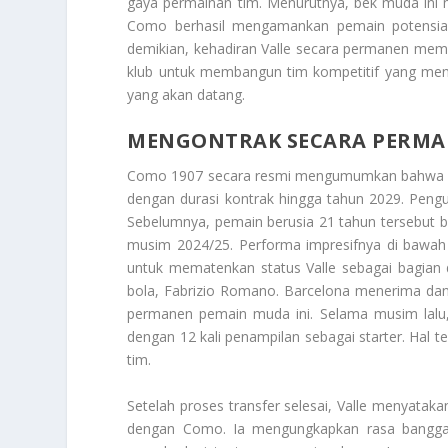
gaya permainan tim. Menurutnya, bek muda ini 
Como berhasil mengamankan pemain potensial
demikian, kehadiran Valle secara permanen me
klub untuk membangun tim kompetitif yang me
yang akan datang.
MENGONTRAK SECARA PERM
Como 1907 secara resmi mengumumkan bahwa 
dengan durasi kontrak hingga tahun 2029. Pengum
Sebelumnya, pemain berusia 21 tahun tersebut
musim 2024/25. Performa impresifnya di bawah 
untuk mematenkan status Valle sebagai bagian da
bola, Fabrizio Romano. Barcelona menerima dana 
permanen pemain muda ini. Selama musim lalu,
dengan 12 kali penampilan sebagai starter. Hal
tim.
Setelah proses transfer selesai, Valle menyata
dengan Como. Ia mengungkapkan rasa banggany