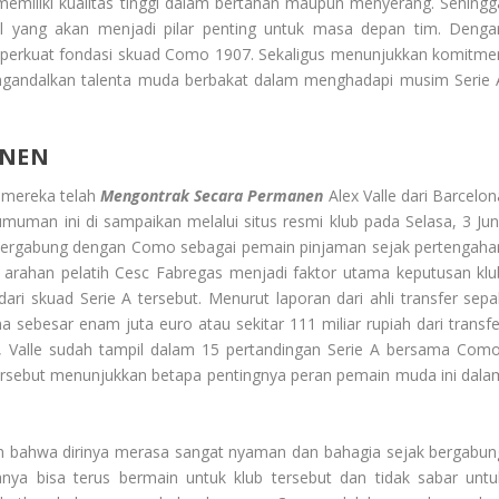
memiliki kualitas tinggi dalam bertahan maupun menyerang. Sehingg
 yang akan menjadi pilar penting untuk masa depan tim. Denga
mperkuat fondasi skuad Como 1907. Sekaligus menunjukkan komitme
ngandalkan talenta muda berbakat dalam menghadapi musim Serie 
ANEN
mereka telah
Mengontrak Secara Permanen
Alex Valle dari Barcelon
uman ini di sampaikan melalui situs resmi klub pada Selasa, 3 Juni
 bergabung dengan Como sebagai pemain pinjaman sejak pertengaha
arahan pelatih Cesc Fabregas menjadi faktor utama keputusan klu
ri skuad Serie A tersebut. Menurut laporan dari ahli transfer sepa
sebesar enam juta euro atau sekitar 111 miliar rupiah dari transfe
 Valle sudah tampil dalam 15 pertandingan Serie A bersama Como
 tersebut menunjukkan betapa pentingnya peran pemain muda ini dala
kan bahwa dirinya merasa sangat nyaman dan bahagia sejak bergabun
a bisa terus bermain untuk klub tersebut dan tidak sabar untu