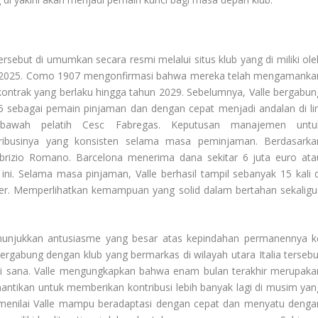
E
sebut di umumkan secara resmi melalui situs klub yang di miliki ole
ni 2025. Como 1907 mengonfirmasi bahwa mereka telah mengamanka
ontrak yang berlaku hingga tahun 2029. Sebelumnya, Valle bergabun
ebagai pemain pinjaman dan dengan cepat menjadi andalan di lin
i bawah pelatih Cesc Fabregas. Keputusan manajemen untu
ribusinya yang konsisten selama masa peminjaman. Berdasarka
 Fabrizio Romano. Barcelona menerima dana sekitar 6 juta euro ata
ini. Selama masa pinjaman, Valle berhasil tampil sebanyak 15 kali d
arter. Memperlihatkan kemampuan yang solid dalam bertahan sekaligu
.
enunjukkan antusiasme yang besar atas kepindahan permanennya k
gabung dengan klub yang bermarkas di wilayah utara Italia tersebu
di sana. Valle mengungkapkan bahwa enam bulan terakhir merupaka
antikan untuk memberikan kontribusi lebih banyak lagi di musim yan
as menilai Valle mampu beradaptasi dengan cepat dan menyatu denga