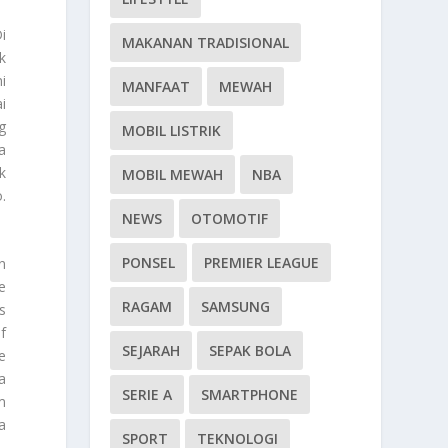
i
MAKANAN TRADISIONAL
k
i
MANFAAT
MEWAH
i
g
MOBIL LISTRIK
a
k
MOBIL MEWAH
NBA
.
NEWS
OTOMOTIF
PONSEL
PREMIER LEAGUE
n
e
RAGAM
SAMSUNG
s
f
SEJARAH
SEPAK BOLA
e
a
SERIE A
SMARTPHONE
m
a
SPORT
TEKNOLOGI