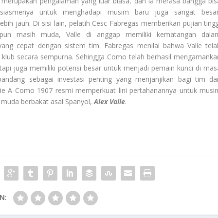
merupakan pengalaman yang luar biasa, dan ia merasa bangga bis
usiasmenya untuk menghadapi musim baru juga sangat besar
ih jauh. Di sisi lain, pelatih Cesc Fabregas memberikan pujian tingg
pun masih muda, Valle di anggap memiliki kematangan dala
ang cepat dengan sistem tim. Fabregas menilai bahwa Valle tela
 klub secara sempurna. Sehingga Como telah berhasil mengamanka
api juga memiliki potensi besar untuk menjadi pemain kunci di mas
pandang sebagai investasi penting yang menjanjikan bagi tim da
rie A Como 1907 resmi memperkuat lini pertahanannya untuk musi
muda berbakat asal Spanyol,
Alex Valle
.
N: