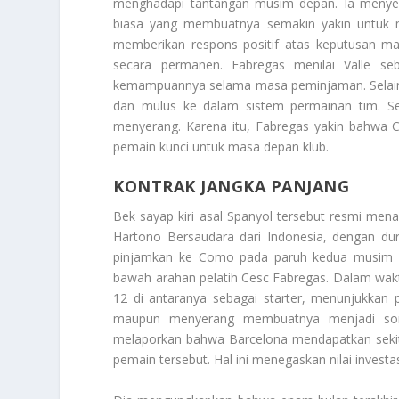
menghadapi tantangan musim depan. Ia meny
biasa yang membuatnya semakin yakin untuk mela
memberikan respons positif atas keputusan m
secara permanen. Fabregas menilai Valle 
kemampuannya selama masa peminjaman. Selain
dan mulus ke dalam sistem permainan tim. S
menyerang. Karena itu, Fabregas yakin bahwa
pemain kunci untuk masa depan klub.
KONTRAK JANGKA PANJANG
Bek sayap kiri asal Spanyol tersebut resmi me
Hartono Bersaudara dari Indonesia, dengan dur
pinjamkan ke Como pada paruh kedua musim 2
bawah arahan pelatih Cesc Fabregas. Dalam wakt
12 di antaranya sebagai starter, menunjukkan p
maupun menyerang membuatnya menjadi soro
melaporkan bahwa Barcelona mendapatkan sekitar
pemain tersebut. Hal ini menegaskan nilai investa