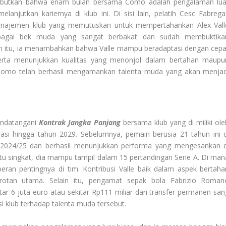
ebutkan bahwa enam bulan bersama Como adalah pengalaman lua
njutkan kariernya di klub ini. Di sisi lain, pelatih Cesc Fabrega
anajemen klub yang memutuskan untuk mempertahankan Alex Vall
sebagai bek muda yang sangat berbakat dan sudah membuktika
 itu, ia menambahkan bahwa Valle mampu beradaptasi dengan cepa
erta menunjukkan kualitas yang menonjol dalam bertahan maupu
 Como telah berhasil mengamankan talenta muda yang akan menjad
nandatangani
Kontrak Jangka Panjang
bersama klub yang di miliki ole
asi hingga tahun 2029. Sebelumnya, pemain berusia 21 tahun ini d
024/25 dan berhasil menunjukkan performa yang mengesankan d
u singkat, dia mampu tampil dalam 15 pertandingan Serie A. Di man
eran pentingnya di tim. Kontribusi Valle baik dalam aspek bertaha
tan utama. Selain itu, pengamat sepak bola Fabrizio Roman
 6 juta euro atau sekitar Rp111 miliar dari transfer permanen san
si klub terhadap talenta muda tersebut.