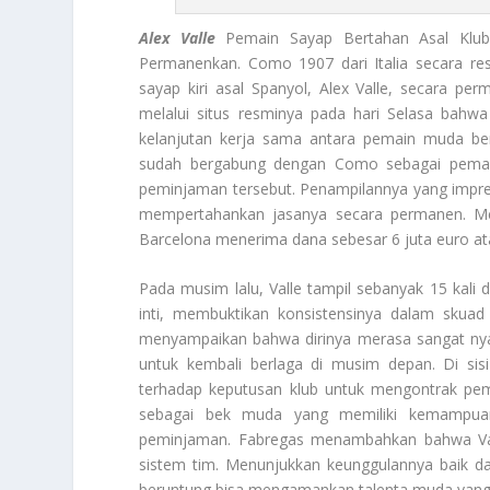
Alex Valle
Pemain Sayap Bertahan Asal Klu
Permanenkan. Como 1907 dari Italia secara r
sayap kiri asal Spanyol, Alex Valle, secara p
melalui situs resminya pada hari Selasa bahw
kelanjutan kerja sama antara pemain muda be
sudah bergabung dengan Como sebagai pemai
peminjaman tersebut. Penampilannya yang impre
mempertahankan jasanya secara permanen. Men
Barcelona menerima dana sebesar 6 juta euro atau 
Pada musim lalu, Valle tampil sebanyak 15 kali
inti, membuktikan konsistensinya dalam skuad y
menyampaikan bahwa dirinya merasa sangat nya
untuk kembali berlaga di musim depan. Di sis
terhadap keputusan klub untuk mengontrak pema
sebagai bek muda yang memiliki kemampuan
peminjaman. Fabregas menambahkan bahwa Vall
sistem tim. Menunjukkan keunggulannya baik 
beruntung bisa mengamankan talenta muda yang d