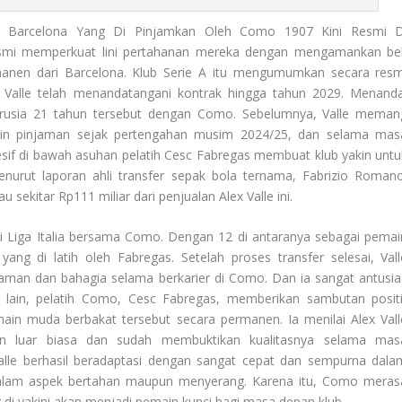
b Barcelona Yang Di Pinjamkan Oleh Como 1907 Kini Resmi D
esmi memperkuat lini pertahanan mereka dengan mengamankan be
ermanen dari Barcelona. Klub Serie A itu mengumumkan secara resm
a Valle telah menandatangani kontrak hingga tahun 2029. Menanda
rusia 21 tahun tersebut dengan Como. Sebelumnya, Valle meman
n pinjaman sejak pertengahan musim 2024/25, dan selama mas
sif di bawah asuhan pelatih Cesc Fabregas membuat klub yakin untu
urut laporan ahli transfer sepak bola ternama, Fabrizio Romano
sekitar Rp111 miliar dari penjualan Alex Valle ini.
 di Liga Italia bersama Como. Dengan 12 di antaranya sebagai pemai
ang di latih oleh Fabregas. Setelah proses transfer selesai, Vall
man dan bahagia selama berkarier di Como. Dan ia sangat antusia
i lain, pelatih Como, Cesc Fabregas, memberikan sambutan positi
in muda berbakat tersebut secara permanen. Ia menilai Alex Vall
 luar biasa dan sudah membuktikan kualitasnya selama mas
e berhasil beradaptasi dengan sangat cepat dan sempurna dala
dalam aspek bertahan maupun menyerang. Karena itu, Como meras
i yakini akan menjadi pemain kunci bagi masa depan klub.