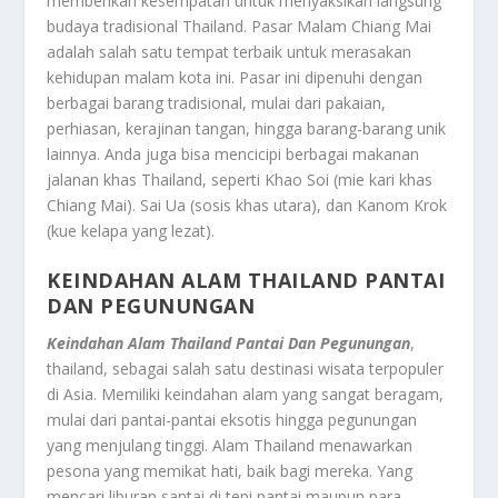
memberikan kesempatan untuk menyaksikan langsung
budaya tradisional Thailand. Pasar Malam Chiang Mai
adalah salah satu tempat terbaik untuk merasakan
kehidupan malam kota ini. Pasar ini dipenuhi dengan
berbagai barang tradisional, mulai dari pakaian,
perhiasan, kerajinan tangan, hingga barang-barang unik
lainnya. Anda juga bisa mencicipi berbagai makanan
jalanan khas Thailand, seperti Khao Soi (mie kari khas
Chiang Mai). Sai Ua (sosis khas utara), dan Kanom Krok
(kue kelapa yang lezat).
KEINDAHAN ALAM THAILAND PANTAI
DAN PEGUNUNGAN
Keindahan Alam Thailand Pantai Dan Pegunungan
,
thailand, sebagai salah satu destinasi wisata terpopuler
di Asia. Memiliki keindahan alam yang sangat beragam,
mulai dari pantai-pantai eksotis hingga pegunungan
yang menjulang tinggi. Alam Thailand menawarkan
pesona yang memikat hati, baik bagi mereka. Yang
mencari liburan santai di tepi pantai maupun para