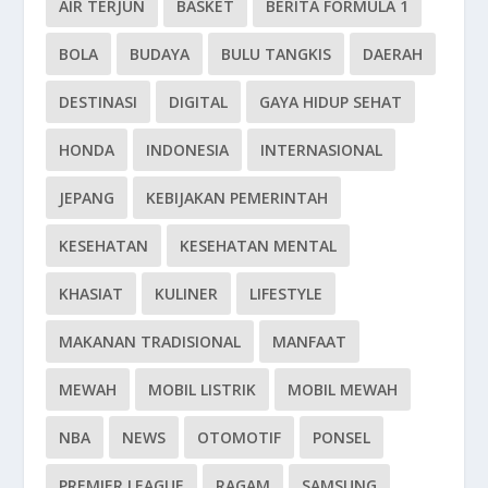
AIR TERJUN
BASKET
BERITA FORMULA 1
BOLA
BUDAYA
BULU TANGKIS
DAERAH
DESTINASI
DIGITAL
GAYA HIDUP SEHAT
HONDA
INDONESIA
INTERNASIONAL
JEPANG
KEBIJAKAN PEMERINTAH
KESEHATAN
KESEHATAN MENTAL
KHASIAT
KULINER
LIFESTYLE
MAKANAN TRADISIONAL
MANFAAT
MEWAH
MOBIL LISTRIK
MOBIL MEWAH
NBA
NEWS
OTOMOTIF
PONSEL
PREMIER LEAGUE
RAGAM
SAMSUNG