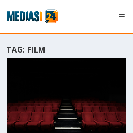
TAG:
FILM