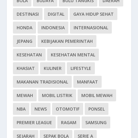
BOLA
BUDAYA
BULU TANGKIS
DAERAH
DESTINASI
DIGITAL
GAYA HIDUP SEHAT
HONDA
INDONESIA
INTERNASIONAL
JEPANG
KEBIJAKAN PEMERINTAH
KESEHATAN
KESEHATAN MENTAL
KHASIAT
KULINER
LIFESTYLE
MAKANAN TRADISIONAL
MANFAAT
MEWAH
MOBIL LISTRIK
MOBIL MEWAH
NBA
NEWS
OTOMOTIF
PONSEL
PREMIER LEAGUE
RAGAM
SAMSUNG
SEJARAH
SEPAK BOLA
SERIE A