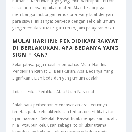
humanis. Kemudian juga yang lebih partisipatif, bukan
sekadar menyampaikan materi. Akan tetapi juga
membangun hubungan emosional yang kuat dengan
para siswa. Ini sangat berbeda dengan sekolah umum
yang memiliki struktur guru tetap, jam pelajaran baku.
MULAI HARI INI: PENDIDIKAN RAKYAT
DI BERLAKUKAN, APA BEDANYA YANG
SIGNIFIKAN?
Selanjutnya juga masih membahas
Mulai Hari Ini:
Pendidikan Rakyat Di Berlakukan, Apa Bedanya Yang
Signifikan?
. Dan beda dari yang umum adalah:
Tidak Terikat Sertifikat Atau Ujian Nasional
Salah satu perbedaan mendasar antara keduanya
terletak pada ketidakterikatan terhadap sertifikat atau
ujian nasional. Sekolah Rakyat tidak menjadikan ijazah,
nilai. Ataupun kelulusan sebagai tolok ukur utama
keberhasilan belajar. Fokus utamanya bukan pada