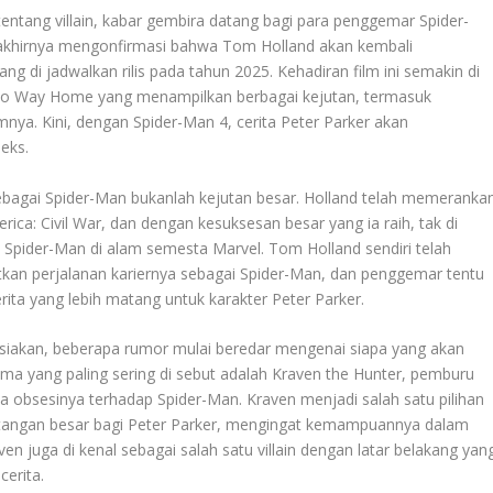
ntang villain, kabar gembira datang bagi para penggemar Spider-
 akhirnya mengonfirmasi bahwa Tom Holland akan kembali
 di jadwalkan rilis pada tahun 2025. Kehadiran film ini semakin di
 No Way Home yang menampilkan berbagai kejutan, termasuk
mnya. Kini, dengan Spider-Man 4, cerita Peter Parker akan
eks.
agai Spider-Man bukanlah kejutan besar. Holland telah memeranka
rica: Civil War, dan dengan kesuksesan besar yang ia raih, tak di
 Spider-Man di alam semesta Marvel. Tom Holland sendiri telah
n perjalanan kariernya sebagai Spider-Man, dan penggemar tentu
ta yang lebih matang untuk karakter Peter Parker.
asiakan, beberapa rumor mulai beredar mengenai siapa yang akan
nama yang paling sering di sebut adalah Kraven the Hunter, pemburu
na obsesinya terhadap Spider-Man. Kraven menjadi salah satu pilihan
antangan besar bagi Peter Parker, mengingat kemampuannya dalam
ven juga di kenal sebagai salah satu villain dengan latar belakang yan
erita.