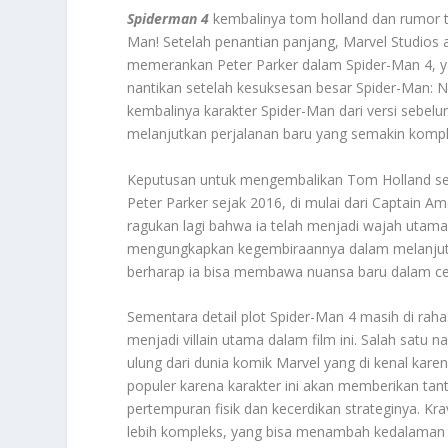
Spiderman 4
kembalinya tom holland dan rumor te
Man! Setelah penantian panjang, Marvel Studios
memerankan Peter Parker dalam Spider-Man 4, yang
nantikan setelah kesuksesan besar Spider-Man:
kembalinya karakter Spider-Man dari versi sebelu
melanjutkan perjalanan baru yang semakin kompl
Keputusan untuk mengembalikan Tom Holland seb
Peter Parker sejak 2016, di mulai dari Captain Ame
ragukan lagi bahwa ia telah menjadi wajah utama
mengungkapkan kegembiraannya dalam melanjutka
berharap ia bisa membawa nuansa baru dalam ceri
Sementara detail plot Spider-Man 4 masih di rah
menjadi villain utama dalam film ini. Salah satu 
ulung dari dunia komik Marvel yang di kenal kare
populer karena karakter ini akan memberikan t
pertempuran fisik dan kecerdikan strateginya. Kra
lebih kompleks, yang bisa menambah kedalaman c