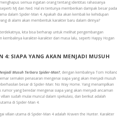
nghapus semua ingatan orang tentang identitas rahasianya
seperti MJ dan Ned. Hal ini tentunya memberikan dampak besar pad
ama dalam Spider-Man 4. Apakah dia akan kembali ke kehidupan
yang di alami akan membentuk karakter baru dalam dirinya?
g terdekatnya, kita bisa berharap untuk melihat pengembangan
 kembalinya karakter-karakter dari masa lalu, seperti Happy Hogan
AN 4: SIAPA YANG AKAN MENJADI MUSUH
 Menjadi Musuh Terbaru Spider-Man?
, dengan kembalinya Tom Hollan
nggemar semakin penasaran mengenai siapa yang akan menjadi musuh
 keberhasilan besar di Spider-Man: No Way Home. Yang menampilkan
nyak rumor yang beredar mengenai siapa yang akan menjadi ancaman
illain sudah mulai muncul dalam spekulasi, dan berikut adalah
utama di Spider-Man 4.
ai villain utama di Spider-Man 4 adalah Kraven the Hunter. Karakter