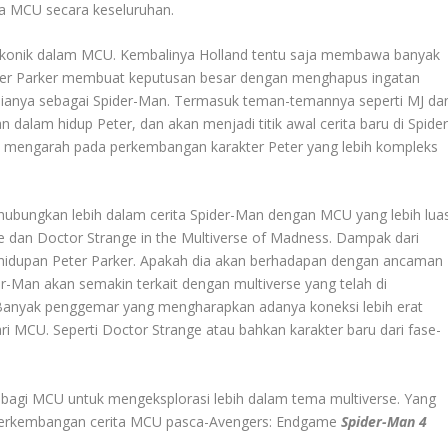
a MCU secara keseluruhan.
g ikonik dalam MCU. Kembalinya Holland tentu saja membawa banyak
ter Parker membuat keputusan besar dengan menghapus ingatan
asianya sebagai Spider-Man. Termasuk teman-temannya seperti MJ da
dalam hidup Peter, dan akan menjadi titik awal cerita baru di Spider
n mengarah pada perkembangan karakter Peter yang lebih kompleks
hubungkan lebih dalam cerita Spider-Man dengan MCU yang lebih luas
e dan Doctor Strange in the Multiverse of Madness. Dampak dari
ehidupan Peter Parker. Apakah dia akan berhadapan dengan ancaman
der-Man akan semakin terkait dengan multiverse yang telah di
 Banyak penggemar yang mengharapkan adanya koneksi lebih erat
ari MCU. Seperti Doctor Strange atau bahkan karakter baru dari fase-
bagi MCU untuk mengeksplorasi lebih dalam tema multiverse. Yang
 perkembangan cerita MCU pasca-Avengers: Endgame
Spider-Man 4