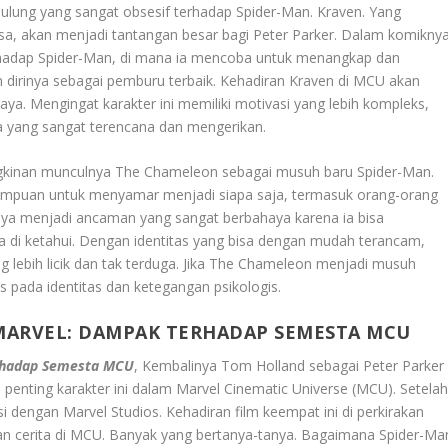
 ulung yang sangat obsesif terhadap Spider-Man. Kraven. Yang
asa, akan menjadi tantangan besar bagi Peter Parker. Dalam komiknya
rhadap Spider-Man, di mana ia mencoba untuk menangkap dan
dirinya sebagai pemburu terbaik. Kehadiran Kraven di MCU akan
ya. Mengingat karakter ini memiliki motivasi yang lebih kompleks,
a yang sangat terencana dan mengerikan.
ungkinan munculnya The Chameleon sebagai musuh baru Spider-Man.
mampuan untuk menyamar menjadi siapa saja, termasuk orang-orang
ya menjadi ancaman yang sangat berbahaya karena ia bisa
a di ketahui. Dengan identitas yang bisa dengan mudah terancam,
lebih licik dan tak terduga. Jika The Chameleon menjadi musuh
is pada identitas dan ketegangan psikologis.
MARVEL: DAMPAK TERHADAP SEMESTA MCU
rhadap Semesta MCU
, Kembalinya Tom Holland sebagai Peter Parker
enting karakter ini dalam Marvel Cinematic Universe (MCU). Setela
i dengan Marvel Studios. Kehadiran film keempat ini di perkirakan
cerita di MCU. Banyak yang bertanya-tanya. Bagaimana Spider-Ma