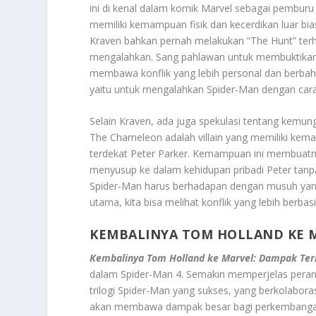
ini di kenal dalam komik Marvel sebagai pemburu
memiliki kemampuan fisik dan kecerdikan luar bi
Kraven bahkan pernah melakukan “The Hunt” te
mengalahkan. Sang pahlawan untuk membuktikan 
membawa konflik yang lebih personal dan berbaha
yaitu untuk mengalahkan Spider-Man dengan car
Selain Kraven, ada juga spekulasi tentang kem
The Chameleon adalah villain yang memiliki ke
terdekat Peter Parker. Kemampuan ini membuatn
menyusup ke dalam kehidupan pribadi Peter tanp
Spider-Man harus berhadapan dengan musuh yang 
utama, kita bisa melihat konflik yang lebih berbas
KEMBALINYA TOM HOLLAND KE 
Kembalinya Tom Holland ke Marvel: Dampak Te
dalam Spider-Man 4. Semakin memperjelas peran p
trilogi Spider-Man yang sukses, yang berkolaboras
akan membawa dampak besar bagi perkembangan 