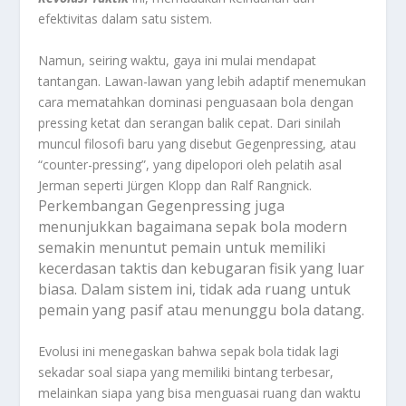
efektivitas dalam satu sistem.
Namun, seiring waktu, gaya ini mulai mendapat
tantangan. Lawan-lawan yang lebih adaptif menemukan
cara mematahkan dominasi penguasaan bola dengan
pressing ketat dan serangan balik cepat. Dari sinilah
muncul filosofi baru yang disebut Gegenpressing, atau
“counter-pressing”, yang dipelopori oleh pelatih asal
Jerman seperti Jürgen Klopp dan Ralf Rangnick.
Perkembangan
Gegenpressing
juga
menunjukkan bagaimana sepak bola modern
semakin menuntut pemain untuk memiliki
kecerdasan taktis dan kebugaran fisik yang luar
biasa. Dalam sistem ini, tidak ada ruang untuk
pemain yang pasif atau menunggu bola datang.
Evolusi ini menegaskan bahwa sepak bola tidak lagi
sekadar soal siapa yang memiliki bintang terbesar,
melainkan siapa yang bisa menguasai ruang dan waktu