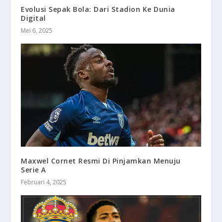
Evolusi Sepak Bola: Dari Stadion Ke Dunia
Digital
Mei 6, 2025
Maxwel Cornet Resmi Di Pinjamkan Menuju
Serie A
Februari 4, 2025