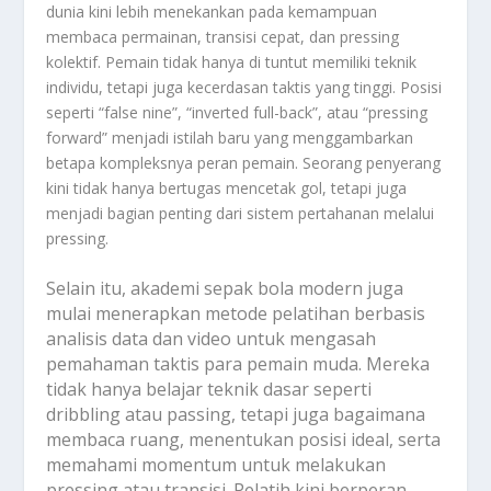
dunia kini lebih menekankan pada kemampuan
membaca permainan, transisi cepat, dan pressing
kolektif. Pemain tidak hanya di tuntut memiliki teknik
individu, tetapi juga kecerdasan taktis yang tinggi. Posisi
seperti “false nine”, “inverted full-back”, atau “pressing
forward” menjadi istilah baru yang menggambarkan
betapa kompleksnya peran pemain. Seorang penyerang
kini tidak hanya bertugas mencetak gol, tetapi juga
menjadi bagian penting dari sistem pertahanan melalui
pressing.
Selain itu, akademi sepak bola modern juga
mulai menerapkan metode pelatihan berbasis
analisis data dan video untuk mengasah
pemahaman taktis para pemain muda. Mereka
tidak hanya belajar teknik dasar seperti
dribbling atau passing, tetapi juga bagaimana
membaca ruang, menentukan posisi ideal, serta
memahami momentum untuk melakukan
pressing atau transisi.
Pelatih kini berperan