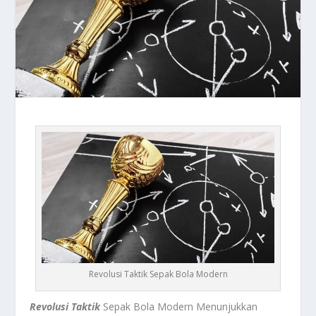
Revolusi Taktik Sepak Bola Modern
Revolusi Taktik
Sepak Bola Modern Menunjukkan