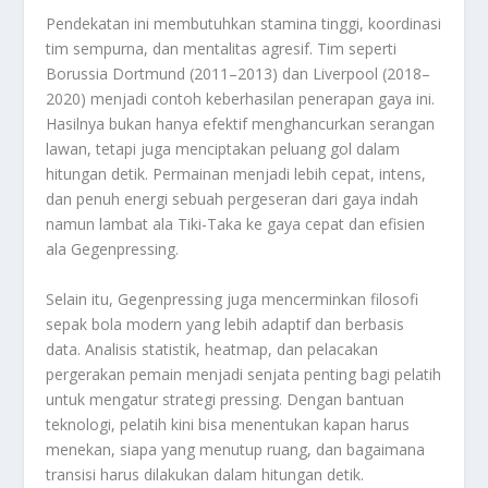
Pendekatan ini membutuhkan stamina tinggi, koordinasi
tim sempurna, dan mentalitas agresif. Tim seperti
Borussia Dortmund (2011–2013) dan Liverpool (2018–
2020) menjadi contoh keberhasilan penerapan gaya ini.
Hasilnya bukan hanya efektif menghancurkan serangan
lawan, tetapi juga menciptakan peluang gol dalam
hitungan detik. Permainan menjadi lebih cepat, intens,
dan penuh energi sebuah pergeseran dari gaya indah
namun lambat ala Tiki-Taka ke gaya cepat dan efisien
ala Gegenpressing.
Selain itu, Gegenpressing juga mencerminkan filosofi
sepak bola modern yang lebih adaptif dan berbasis
data. Analisis statistik, heatmap, dan pelacakan
pergerakan pemain menjadi senjata penting bagi pelatih
untuk mengatur strategi pressing. Dengan bantuan
teknologi, pelatih kini bisa menentukan kapan harus
menekan, siapa yang menutup ruang, dan bagaimana
transisi harus dilakukan dalam hitungan detik.