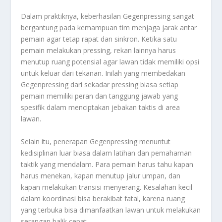
Dalam praktiknya, keberhasilan Gegenpressing sangat
bergantung pada kemampuan tim menjaga jarak antar
pemain agar tetap rapat dan sinkron. Ketika satu
pemain melakukan pressing, rekan lainnya harus
menutup ruang potensial agar lawan tidak memiliki opsi
untuk keluar dari tekanan. Inilah yang membedakan
Gegenpressing dari sekadar pressing biasa setiap
pemain memiliki peran dan tanggung jawab yang
spesifik dalam menciptakan jebakan taktis di area
lawan.
Selain itu, penerapan Gegenpressing menuntut
kedisiplinan luar biasa dalam latihan dan pemahaman
taktik yang mendalam. Para pemain harus tahu kapan
harus menekan, kapan menutup jalur umpan, dan
kapan melakukan transisi menyerang. Kesalahan kecil
dalam koordinasi bisa berakibat fatal, karena ruang
yang terbuka bisa dimanfaatkan lawan untuk melakukan
serangan balik cepat.