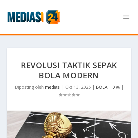
REVOLUSI TAKTIK SEPAK
BOLA MODERN
Diposting oleh
mediasi
|
Okt 13, 2025
|
BOLA
|
0
|