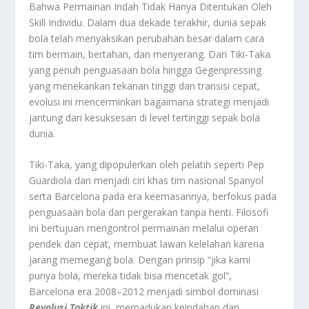
Bahwa Permainan Indah Tidak Hanya Ditentukan Oleh
Skill Individu. Dalam dua dekade terakhir, dunia sepak
bola telah menyaksikan perubahan besar dalam cara
tim bermain, bertahan, dan menyerang. Dari Tiki-Taka
yang penuh penguasaan bola hingga Gegenpressing
yang menekankan tekanan tinggi dan transisi cepat,
evolusi ini mencerminkan bagaimana strategi menjadi
jantung dari kesuksesan di level tertinggi sepak bola
dunia.
Tiki-Taka, yang dipopulerkan oleh pelatih seperti Pep
Guardiola dan menjadi ciri khas tim nasional Spanyol
serta Barcelona pada era keemasannya, berfokus pada
penguasaan bola dan pergerakan tanpa henti. Filosofi
ini bertujuan mengontrol permainan melalui operan
pendek dan cepat, membuat lawan kelelahan karena
jarang memegang bola. Dengan prinsip “jika kami
punya bola, mereka tidak bisa mencetak gol”,
Barcelona era 2008–2012 menjadi simbol dominasi
Revolusi Taktik
ini, memadukan keindahan dan