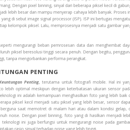
ng. Dengan pixel binning, sinyal dari beberapa piksel kecil di gabun
njadi lebih besar dan mampu menyerap cahaya lebih banyak. Proses in
ang di sebut image signal processor (ISP). ISP ini bertugas mengatu
tiap kelompok piksel. Lalu, memprosesnya menjadi satu gambar yan
 seperti mengurangi beban pemrosesan data dan menghembat day
luruh piksel beresolusi tinggi secara penuh. Dengan begitu, penggun
inggi, tanpa mengorbankan performa perangkat.
NTUNGAN PENTING
Keuntungan Penting
, terutama untuk fotografi mobile. Hal ini yan
o lebih optimal meskipun dengan keterbatasan ukuran sensor pad
eknologi ini adalah kemampuan menghasilkan foto yang lebih baik d
apa piksel kecil menjadi satu piksel yang lebih besar, sensor dapa
 berguna saat memotret di malam hari atau dalam kondisi gelap, d
uh noise. Dengan pixel binning, foto yang di hasilkan menjadi lebi
itu, teknologi ini juga berfungsi untuk mengurangi noise pada gambar
takan rasio sinyal terhadap noise yang lebih tinggi.