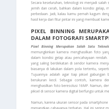
Secara keseluruhan, teknologi ini menjadi salah 
jernih dan cerah, bahkan dalam kondisi gelap, 
perbedaan. Jadi, kalau kamu pernah kagum deng
hasil kerja dari fitur pintar ini yang membuat k
PIXEL BINNING MERUPAK
DALAM FOTOGRAFI SMART
Pixel Binning Merupakan Salah Satu Teknol
memungkinkan kamera menghasilkan foto yang 
dalam kondisi gelap atau pencahayaan rendah.
yang saling berdekatan di sendor kamera menjadi
biasanya di lakukan dalam pola tertentu, seperti 
Tujuannya adalah agar tiap piksel gabungan 
berukuran kecil. Sebagai contoh, kamera d
menghasilkan foto beresolusi 16MP. Namun, deng
piksel di sensor kamera digital berfungsi untuk m
Namun, karena ukuran sensor pada smartphone rel
menangkap cahayanya terbatas. Hal ini sering m