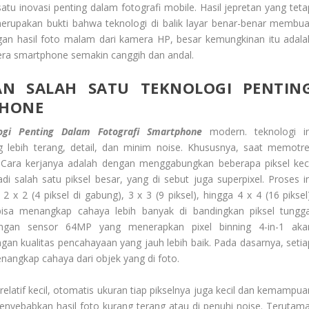
satu inovasi penting dalam fotografi mobile. Hasil jepretan yang teta
merupakan bukti bahwa teknologi di balik layar benar-benar membua
an hasil foto malam dari kamera HP, besar kemungkinan itu adala
amera smartphone semakin canggih dan andal.
AN SALAH SATU TEKNOLOGI PENTIN
PHONE
ogi Penting Dalam Fotografi Smartphone
modern. teknologi in
lebih terang, detail, dan minim noise. Khususnya, saat memotre
 Cara kerjanya adalah dengan menggabungkan beberapa piksel keci
 salah satu piksel besar, yang di sebut juga superpixel. Proses in
2 x 2 (4 piksel di gabung), 3 x 3 (9 piksel), hingga 4 x 4 (16 piksel)
bisa menangkap cahaya lebih banyak di bandingkan piksel tungga
engan sensor 64MP yang menerapkan pixel binning 4-in-1 aka
an kualitas pencahayaan yang jauh lebih baik. Pada dasarnya, setia
enangkap cahaya dari objek yang di foto.
atif kecil, otomatis ukuran tiap pikselnya juga kecil dan kemampua
enyebabkan hasil foto kurang terang atau di penuhi noise. Terutama