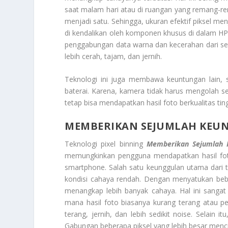
saat malam hari atau di ruangan yang remang-rema
menjadi satu. Sehingga, ukuran efektif piksel me
di kendalikan oleh komponen khusus di dalam HP y
penggabungan data warna dan kecerahan dari se
lebih cerah, tajam, dan jernih.
Teknologi ini juga membawa keuntungan lain,
baterai. Karena, kamera tidak harus mengolah se
tetap bisa mendapatkan hasil foto berkualitas t
MEMBERIKAN SEJUMLAH KEU
Teknologi pixel binning
Memberikan Sejumlah 
memungkinkan pengguna mendapatkan hasil fot
smartphone. Salah satu keunggulan utama dari t
kondisi cahaya rendah. Dengan menyatukan beber
menangkap lebih banyak cahaya. Hal ini sangat
mana hasil foto biasanya kurang terang atau pen
terang, jernih, dan lebih sedikit noise. Selain 
Gabungan beberapa piksel yang lebih besar mencip