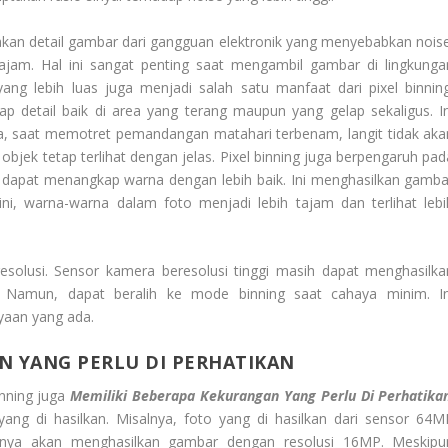
kan detail gambar dari gangguan elektronik yang menyebabkan noise
 tajam. Hal ini sangat penting saat mengambil gambar di lingkunga
g lebih luas juga menjadi salah satu manfaat dari pixel binning
detail baik di area yang terang maupun yang gelap sekaligus. In
ya, saat memotret pemandangan matahari terbenam, langit tidak aka
objek tetap terlihat dengan jelas. Pixel binning juga berpengaruh pad
ar dapat menangkap warna dengan lebih baik. Ini menghasilkan gamba
ini, warna-warna dalam foto menjadi lebih tajam dan terlihat lebi
s resolusi. Sensor kamera beresolusi tinggi masih dapat menghasilka
. Namun, dapat beralih ke mode binning saat cahaya minim. In
yaan yang ada.
N YANG PERLU DI PERHATIKAN
inning juga
Memiliki Beberapa Kekurangan Yang Perlu Di Perhatika
yang di hasilkan. Misalnya, foto yang di hasilkan dari sensor 64M
hanya akan menghasilkan gambar dengan resolusi 16MP. Meskipu