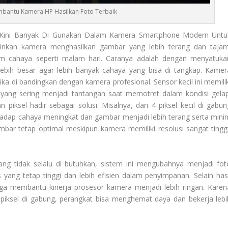
embantu Kamera HP Hasilkan Foto Terbaik
g Kini Banyak Di Gunakan Dalam Kamera Smartphone Modern Untu
kinkan kamera menghasilkan gambar yang lebih terang dan tajam
im cahaya seperti malam hari. Caranya adalah dengan menyatuka
 lebih besar agar lebih banyak cahaya yang bisa di tangkap. Kamer
ika di bandingkan dengan kamera profesional. Sensor kecil ini memilik
yang sering menjadi tantangan saat memotret dalam kondisi gelap
piksel hadir sebagai solusi. Misalnya, dari 4 piksel kecil di gabun
erhadap cahaya meningkat dan gambar menjadi lebih terang serta mini
mbar tetap optimal meskipun kamera memiliki resolusi sangat tinggi
ng tidak selalu di butuhkan, sistem ini mengubahnya menjadi fot
 yang tetap tinggi dan lebih efisien dalam penyimpanan. Selain hasi
juga membantu kinerja prosesor kamera menjadi lebih ringan. Karen
h piksel di gabung, perangkat bisa menghemat daya dan bekerja lebi