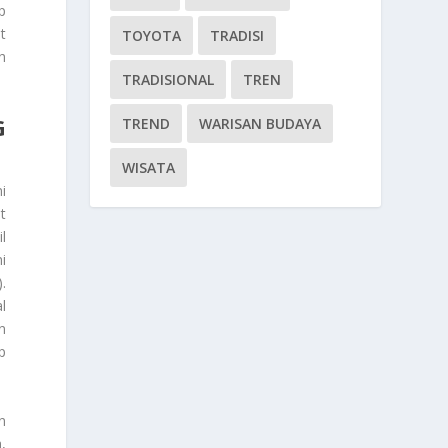
p
t
TOYOTA
TRADISI
h
TRADISIONAL
TREN
G
TREND
WARISAN BUDAYA
WISATA
i
t
l
i
.
l
n
p
n
,