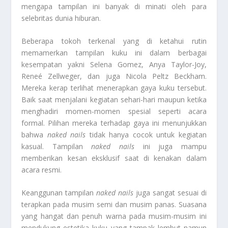
mengapa tampilan ini banyak di minati oleh para
selebritas dunia hiburan.
Beberapa tokoh terkenal yang di ketahui rutin
memamerkan tampilan kuku ini dalam berbagai
kesempatan yakni Selena Gomez, Anya Taylor-Joy,
Reneé Zellweger, dan juga Nicola Peltz Beckham.
Mereka kerap terlihat menerapkan gaya kuku tersebut.
Baik saat menjalani kegiatan sehari-hari maupun ketika
menghadiri momen-momen spesial seperti acara
formal. Pilihan mereka terhadap gaya ini menunjukkan
bahwa
naked nails
tidak hanya cocok untuk kegiatan
kasual. Tampilan
naked nails
ini juga mampu
memberikan kesan eksklusif saat di kenakan dalam
acara resmi.
Keanggunan tampilan
naked nails
juga sangat sesuai di
terapkan pada musim semi dan musim panas. Suasana
yang hangat dan penuh warna pada musim-musim ini
mendukung estetika kuku yang tampak lembut namun