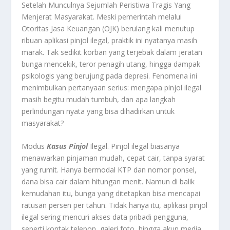
Setelah Munculnya Sejumlah Peristiwa Tragis Yang
Menjerat Masyarakat. Meski pemerintah melalui
Otoritas Jasa Keuangan (OJK) berulang kali menutup
ribuan aplikasi pinjol ilegal, praktik ini nyatanya masih
marak. Tak sedikit korban yang terjebak dalam jeratan
bunga mencekik, teror penagih utang, hingga dampak
psikologis yang berujung pada depresi. Fenomena ini
menimbulkan pertanyaan serius: mengapa pinjol ilegal
masih begitu mudah tumbuh, dan apa langkah
perlindungan nyata yang bisa dihadirkan untuk
masyarakat?
Modus
Kasus Pinjol
Ilegal. Pinjol ilegal biasanya
menawarkan pinjaman mudah, cepat cair, tanpa syarat
yang rumit. Hanya bermodal KTP dan nomor ponsel,
dana bisa cair dalam hitungan menit. Namun di balik
kemudahan itu, bunga yang ditetapkan bisa mencapai
ratusan persen per tahun. Tidak hanya itu, aplikasi pinjol
ilegal sering mencuri akses data pribadi pengguna,
seperti kontak telepon, galeri foto, hingga akun media