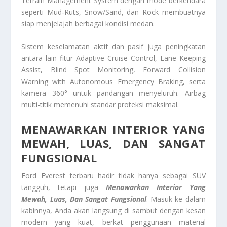
Terrain Management System dengan mode berkendara
seperti Mud‑Ruts, Snow/Sand, dan Rock membuatnya
siap menjelajah berbagai kondisi medan.
Sistem keselamatan aktif dan pasif juga peningkatan
antara lain fitur Adaptive Cruise Control, Lane Keeping
Assist, Blind Spot Monitoring, Forward Collision
Warning with Autonomous Emergency Braking, serta
kamera 360° untuk pandangan menyeluruh. Airbag
multi-titik memenuhi standar proteksi maksimal.
MENAWARKAN INTERIOR YANG
MEWAH, LUAS, DAN SANGAT
FUNGSIONAL
Ford Everest terbaru hadir tidak hanya sebagai SUV
tangguh, tetapi juga
Menawarkan Interior Yang
Mewah, Luas, Dan Sangat Fungsional
. Masuk ke dalam
kabinnya, Anda akan langsung di sambut dengan kesan
modern yang kuat, berkat penggunaan material