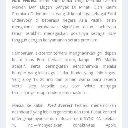
Ford Everest
Salah Satu Mobil Yang Memiliki Desain
Mewah Dan Elegan Banyak Di Minati Oleh Kaum
Premium Di Indonesia. yang di kenal juga sebagai Ford
Endeavour di beberapa negara Asia Pasifik. telah
mengalami pembaruan signifikan dalam beberapa
tahun terakhir, menegaskan posisinya sebagai SUV
tangguh dengan kenyamanan setara premium.
Pembaruan eksterior terbaru menghadirkan gril depan
besar khas Ford berlapis krom, lampu LED Matrix
adaptif, serta peningkatan aerodinamika melalui
bemper yang lebih agresif dan fender yang lebih tegas.
Velg alloy 18–20 inci dan pilihan warna baru seperti
Metal Grey Metallic atau Star White menjaga
tampilannya tetap modern dan maskulin.
Masuk ke kabin,
Ford Everest
terbaru menampilkan
dashboard yang lebih ergonomis dan rapi. Pusat kontrol
di lengkapi layar sentuh infotainment SYNC 4A selebar
10 inci—menyediakan konektivitas Apple