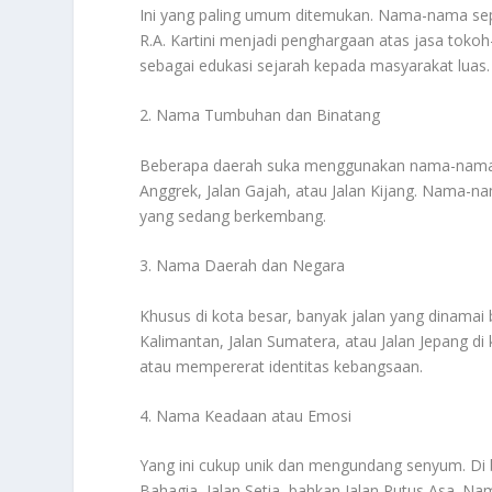
Ini yang paling umum ditemukan. Nama-nama seper
R.A. Kartini menjadi penghargaan atas jasa toko
sebagai edukasi sejarah kepada masyarakat luas.
2. Nama Tumbuhan dan Binatang
Beberapa daerah suka menggunakan nama-nama flo
Anggrek, Jalan Gajah, atau Jalan Kijang. Nama
yang sedang berkembang.
3. Nama Daerah dan Negara
Khusus di kota besar, banyak jalan yang dinamai 
Kalimantan, Jalan Sumatera, atau Jalan Jepang d
atau mempererat identitas kebangsaan.
4. Nama Keadaan atau Emosi
Yang ini cukup unik dan mengundang senyum. Di b
Bahagia, Jalan Setia, bahkan Jalan Putus Asa. Nam