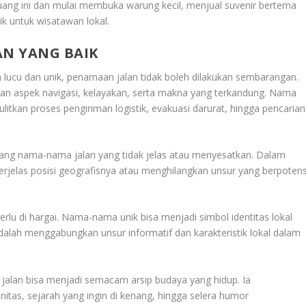
peluang ini dan mulai membuka warung kecil, menjual suvenir bertema
k untuk wisatawan lokal.
N YANG BAIK
n lucu dan unik, penamaan jalan tidak boleh dilakukan sembarangan.
n aspek navigasi, kelayakan, serta makna yang terkandung. Nama
ulitkan proses pengiriman logistik, evakuasi darurat, hingga pencarian
lang nama-nama jalan yang tidak jelas atau menyesatkan. Dalam
rjelas posisi geografisnya atau menghilangkan unsur yang berpotens
perlu di hargai. Nama-nama unik bisa menjadi simbol identitas lokal
lah menggabungkan unsur informatif dan karakteristik lokal dalam
alan bisa menjadi semacam arsip budaya yang hidup. Ia
nitas, sejarah yang ingin di kenang, hingga selera humor