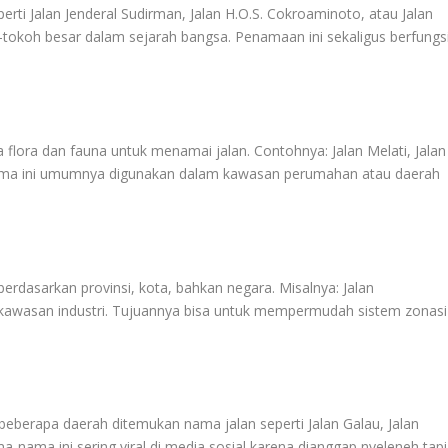
ti Jalan Jenderal Sudirman, Jalan H.O.S. Cokroaminoto, atau Jalan
h-tokoh besar dalam sejarah bangsa. Penamaan ini sekaligus berfungs
ra dan fauna untuk menamai jalan. Contohnya: Jalan Melati, Jalan
-nama ini umumnya digunakan dalam kawasan perumahan atau daerah
berdasarkan provinsi, kota, bahkan negara. Misalnya: Jalan
i kawasan industri. Tujuannya bisa untuk mempermudah sistem zonasi
eberapa daerah ditemukan nama jalan seperti Jalan Galau, Jalan
a-nama ini sering viral di media sosial karena dianggap nyeleneh tapi