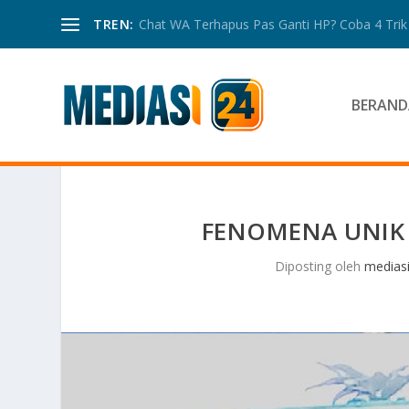
TREN:
Chat WA Terhapus Pas Ganti HP? Coba 4 Trik I
BERAND
FENOMENA UNIK 
Diposting oleh
medias