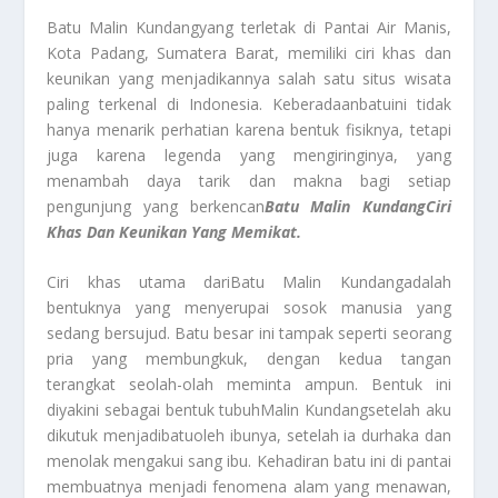
Batu Malin Kundang
yang terletak di Pantai Air Manis,
Kota Padang, Sumatera Barat, memiliki ciri khas dan
keunikan yang menjadikannya salah satu situs wisata
paling terkenal di Indonesia. Keberadaan
batu
ini tidak
hanya menarik perhatian karena bentuk fisiknya, tetapi
juga karena legenda yang mengiringinya, yang
menambah daya tarik dan makna bagi setiap
pengunjung yang berkencan
Batu Malin Kundang
Ciri
Khas Dan Keunikan Yang Memikat.
Ciri khas utama dari
Batu Malin Kundang
adalah
bentuknya yang menyerupai sosok manusia yang
sedang bersujud. Batu besar ini tampak seperti seorang
pria yang membungkuk, dengan kedua tangan
terangkat seolah-olah meminta ampun. Bentuk ini
diyakini sebagai bentuk tubuh
Malin Kundang
setelah aku
dikutuk menjadi
batu
oleh ibunya, setelah ia durhaka dan
menolak mengakui sang ibu. Kehadiran batu ini di pantai
membuatnya menjadi fenomena alam yang menawan,