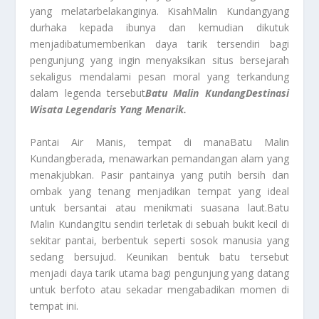
yang melatarbelakanginya. Kisah
Malin Kundang
yang
durhaka kepada ibunya dan kemudian dikutuk
menjadi
batu
memberikan daya tarik tersendiri bagi
pengunjung yang ingin menyaksikan situs bersejarah
sekaligus mendalami pesan moral yang terkandung
dalam legenda tersebut
Batu Malin Kundang
Destinasi
Wisata Legendaris Yang Menarik.
Pantai Air Manis, tempat di mana
Batu Malin
Kundang
berada, menawarkan pemandangan alam yang
menakjubkan. Pasir pantainya yang putih bersih dan
ombak yang tenang menjadikan tempat yang ideal
untuk bersantai atau menikmati suasana laut.
Batu
Malin Kundang
Itu sendiri terletak di sebuah bukit kecil di
sekitar pantai, berbentuk seperti sosok manusia yang
sedang bersujud. Keunikan bentuk batu tersebut
menjadi daya tarik utama bagi pengunjung yang datang
untuk berfoto atau sekadar mengabadikan momen di
tempat ini.