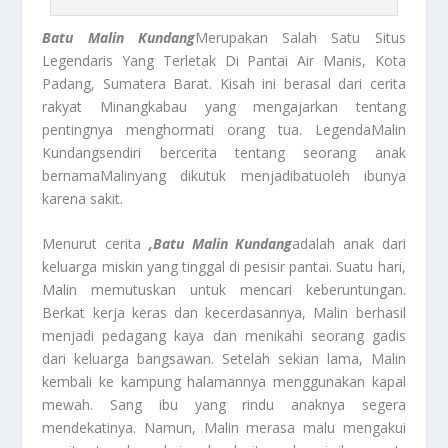
Batu Malin Kundang
Merupakan Salah Satu Situs
Legendaris Yang Terletak Di Pantai Air Manis, Kota
Padang, Sumatera Barat. Kisah ini berasal dari cerita
rakyat Minangkabau yang mengajarkan tentang
pentingnya menghormati orang tua. Legenda
Malin
Kundang
sendiri bercerita tentang seorang anak
bernama
Malin
yang dikutuk menjadi
batu
oleh ibunya
karena sakit.
Menurut cerita
,
Batu Malin Kundang
adalah anak dari
keluarga miskin yang tinggal di pesisir pantai. Suatu hari,
Malin memutuskan untuk mencari keberuntungan.
Berkat kerja keras dan kecerdasannya, Malin berhasil
menjadi pedagang kaya dan menikahi seorang gadis
dari keluarga bangsawan. Setelah sekian lama, Malin
kembali ke kampung halamannya menggunakan kapal
mewah. Sang ibu yang rindu anaknya segera
mendekatinya. Namun, Malin merasa malu mengakui