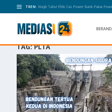
TREN:
Wajib Tahu! Efek Cas Power Bank Pakai Power
BERAND
TAG:
PLTA